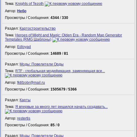
Тема:
Knights of Tezoth
Автор:
Небо
Просмотры / Сообщения:
4344
/
330
Раздел:
Картостроительство
Тема:
Heroes of Might and Magic: Olden Era - Random Map Generator
Templates (RMG Шаблоны)
Автор:
Edloyad
Просмотры / Сообщения:
14689
/
81
Раздел:
Моды: Повелители Орды
Тема:
RTF - глобальная модификация, заменяющая все...
Автор:
fktifzobr@mail.ru
Просмотры / Сообщения:
1505679
/
5366
Раздел:
Карты
Тема:
Я впервые за много лет решился начать создавать...
Автор:
restertis
Просмотры / Сообщения:
85
/
0
Раздел:
Моды: Повелители Орды