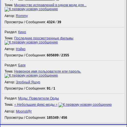
Тема:
Множество исправлений в одном моде для...
Автор:
Rommy
Просмотры / Сообщения:
4324
/
39
Раздел:
Кино
Тема:
Последние просмотренные фильмы
Автор:
Нэйко
Просмотры / Сообщения:
605699
/
2355
Раздел:
Баги
Тема:
Неверное имя пользователя или пароль.
Автор:
Злобный Ящур
Просмотры / Сообщения:
91
/
1
Раздел:
Моды: Повелители Орды
Тема:
= Небольшие фикс-моды =
Автор:
Mооnst@r
Просмотры / Сообщения:
185349
/
456