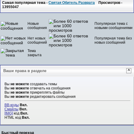
Самая популярная тема -
Святая Обитель Разврата
Просмотров -
13955047
Новые
Популярная тема с
сообщения
новыми сообщениями
Нет новых
Популярная тема без
сообщений
новых сообщений
Тема
закрыта
Ваши права в разделе
^
Вы
не можете
создавать темы
Вы
не можете
отвечать на сообщения
Вы
не можете
прикреплять файлы
Вы
не можете
редактировать сообщения
BB-коды
Вкл.
Смайлы
Вкл.
[IMG]
код
Вкл.
HTML код
Вкл.
Быстрый переход