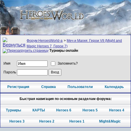
Форум HeroesWorld-а
>
Меч и Магия: Герои VII (Might and
Magic Heroes 7, Герои 7)
Турниры онлайн
Имя
Запомнить?
Пароль
Регистрация
Справка
Пользователи
Календарь
Быстрая навигация по основным разделам форума:
Турниры
КАРТЫ
Heroes 6
Heroes 5
Heroes 4
Heroes 3
Heroes 2
Heroes 1
Might&Magic