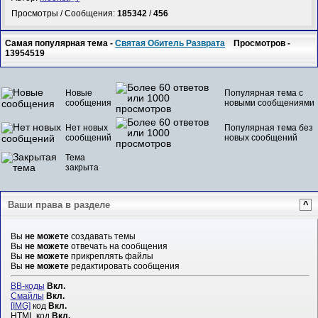
Просмотры / Сообщения:
185342
/
456
Самая популярная тема -
Святая Обитель Разврата
Просмотров -
13954519
Новые
Популярная тема с
сообщения
новыми сообщениями
Нет новых
Популярная тема без
сообщений
новых сообщений
Тема
закрыта
Ваши права в разделе
^
Вы
не можете
создавать темы
Вы
не можете
отвечать на сообщения
Вы
не можете
прикреплять файлы
Вы
не можете
редактировать сообщения
BB-коды
Вкл.
Смайлы
Вкл.
[IMG]
код
Вкл.
HTML код
Вкл.