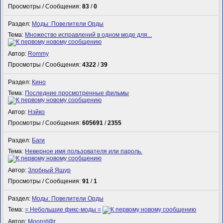
Просмотры / Сообщения:
83
/
0
Раздел:
Моды: Повелители Орды
Тема:
Множество исправлений в одном моде для...
Автор:
Rommy
Просмотры / Сообщения:
4322
/
39
Раздел:
Кино
Тема:
Последние просмотренные фильмы
Автор:
Нэйко
Просмотры / Сообщения:
605691
/
2355
Раздел:
Баги
Тема:
Неверное имя пользователя или пароль.
Автор:
Злобный Ящур
Просмотры / Сообщения:
91
/
1
Раздел:
Моды: Повелители Орды
Тема:
= Небольшие фикс-моды =
Автор:
Mооnst@r