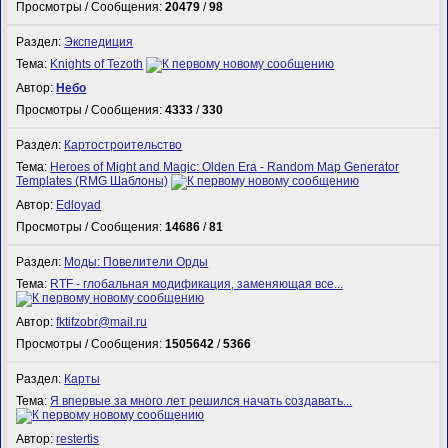
Просмотры / Сообщения:
20479
/
98
Раздел:
Экспедиция
Тема:
Knights of Tezoth
Автор:
Небо
Просмотры / Сообщения:
4333
/
330
Раздел:
Картостроительство
Тема:
Heroes of Might and Magic: Olden Era - Random Map Generator
Templates (RMG Шаблоны)
Автор:
Edloyad
Просмотры / Сообщения:
14686
/
81
Раздел:
Моды: Повелители Орды
Тема:
RTF - глобальная модификация, заменяющая все...
Автор:
fktifzobr@mail.ru
Просмотры / Сообщения:
1505642
/
5366
Раздел:
Карты
Тема:
Я впервые за много лет решился начать создавать...
Автор:
restertis