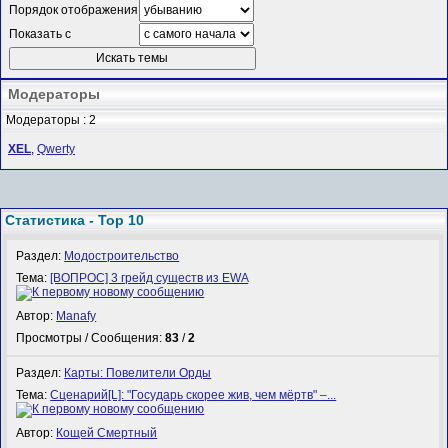
Порядок отображения
Показать с
Модераторы
Модераторы : 2
XEL
,
Qwerty
Статистика - Top 10
Раздел:
Модостроительство
Тема:
[ВОПРОС] 3 грейд существ из EWA
Автор:
Manafy
Просмотры / Сообщения:
83
/
2
Раздел:
Карты: Повелители Орды
Тема:
Сценарий[L]: "Государь скорее жив, чем мёртв" –...
Автор:
Кощей Смертный