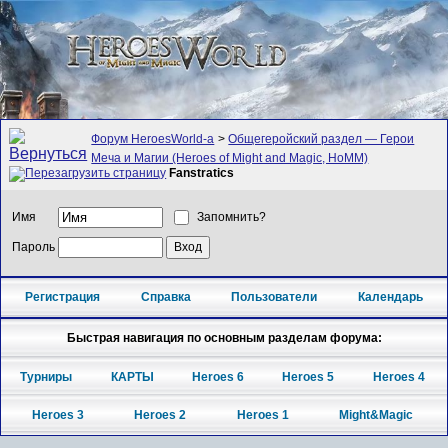
Форум HeroesWorld-а
>
Общегеройский раздел — Герои
Меча и Магии (Heroes of Might and Magic, HoMM)
Fanstratics
Имя
Запомнить?
Пароль
Регистрация
Справка
Пользователи
Календарь
Быстрая навигация по основным разделам форума:
Турниры
КАРТЫ
Heroes 6
Heroes 5
Heroes 4
Heroes 3
Heroes 2
Heroes 1
Might&Magic