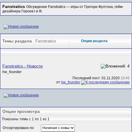
Fanstratics
Обсуждение Fanstratics — игры от Грегори Фултона, гейм-
дизайнера Героев I и III.
Темы раздела
: Fanstratics
Опции раздела
Fanstratics - Новости
hw_founder
Последний пост: 01.11.2020
18:45
от
hw_founder
Опции просмотра
Показаны темы с 1 по 1 из 1
Отсортировано по