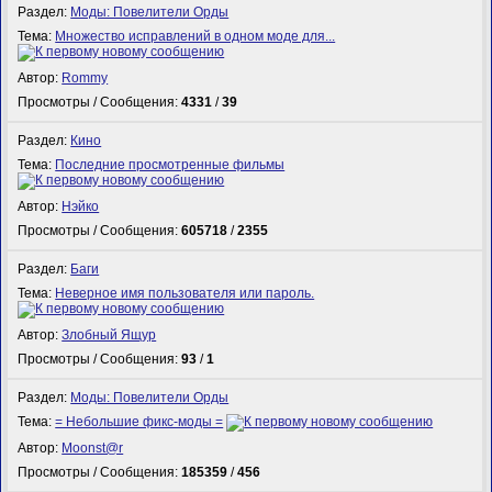
Раздел:
Моды: Повелители Орды
Тема:
Множество исправлений в одном моде для...
Автор:
Rommy
Просмотры / Сообщения:
4331
/
39
Раздел:
Кино
Тема:
Последние просмотренные фильмы
Автор:
Нэйко
Просмотры / Сообщения:
605718
/
2355
Раздел:
Баги
Тема:
Неверное имя пользователя или пароль.
Автор:
Злобный Ящур
Просмотры / Сообщения:
93
/
1
Раздел:
Моды: Повелители Орды
Тема:
= Небольшие фикс-моды =
Автор:
Mооnst@r
Просмотры / Сообщения:
185359
/
456