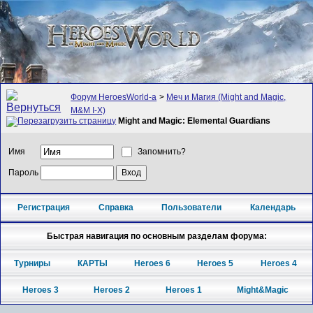
Форум HeroesWorld-а
>
Меч и Магия (Might and Magic,
M&M I-X)
Might and Magic: Elemental Guardians
Имя
Запомнить?
Пароль
Регистрация
Справка
Пользователи
Календарь
Быстрая навигация по основным разделам форума:
Турниры
КАРТЫ
Heroes 6
Heroes 5
Heroes 4
Heroes 3
Heroes 2
Heroes 1
Might&Magic