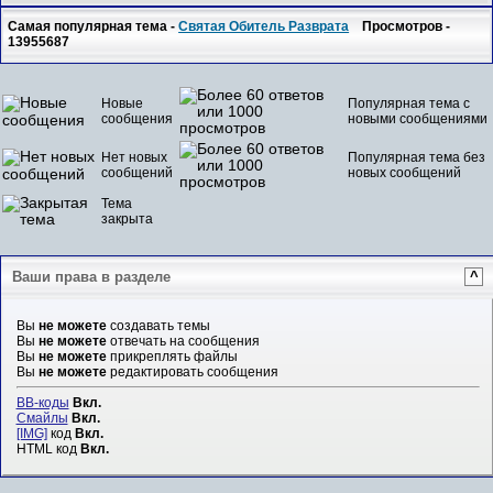
Самая популярная тема -
Святая Обитель Разврата
Просмотров -
13955687
Новые
Популярная тема с
сообщения
новыми сообщениями
Нет новых
Популярная тема без
сообщений
новых сообщений
Тема
закрыта
Ваши права в разделе
^
Вы
не можете
создавать темы
Вы
не можете
отвечать на сообщения
Вы
не можете
прикреплять файлы
Вы
не можете
редактировать сообщения
BB-коды
Вкл.
Смайлы
Вкл.
[IMG]
код
Вкл.
HTML код
Вкл.