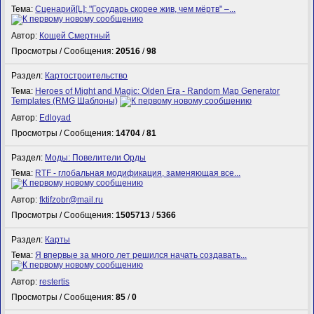
Тема:
Сценарий[L]: "Государь скорее жив, чем мёртв" –...
Автор:
Кощей Смертный
Просмотры / Сообщения:
20516
/
98
Раздел:
Картостроительство
Тема:
Heroes of Might and Magic: Olden Era - Random Map Generator
Templates (RMG Шаблоны)
Автор:
Edloyad
Просмотры / Сообщения:
14704
/
81
Раздел:
Моды: Повелители Орды
Тема:
RTF - глобальная модификация, заменяющая все...
Автор:
fktifzobr@mail.ru
Просмотры / Сообщения:
1505713
/
5366
Раздел:
Карты
Тема:
Я впервые за много лет решился начать создавать...
Автор:
restertis
Просмотры / Сообщения:
85
/
0