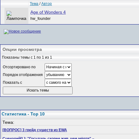
Тема
/
Автор
Age of Wonders 4
hw_founder
Опции просмотра
Показаны темы с 1 по 1 из 1
Отсортировано по
Порядок отображения
Показать с
Статистика - Top 10
Тема:
[ВОПРОС] 3 грейд существ из EWA
Сценарий[L]: "Государь скорее жив, чем мёртв" –...