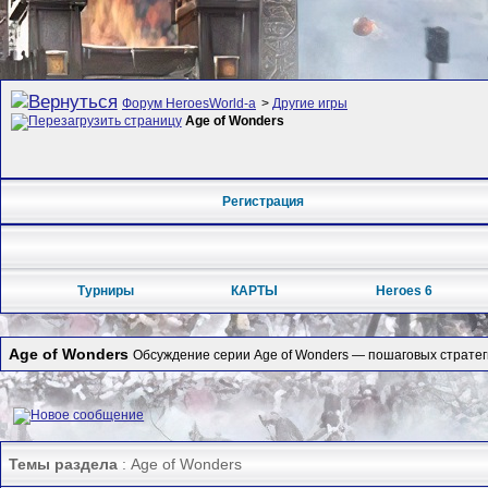
Форум HeroesWorld-а
>
Другие игры
Age of Wonders
Регистрация
Турниры
КАРТЫ
Heroes 6
Age of Wonders
Обсуждение серии Age of Wonders — пошаговых стратеги
Темы раздела
: Age of Wonders