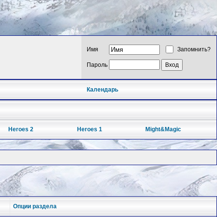
Имя
Запомнить?
Пароль
Календарь
Heroes 2
Heroes 1
Might&Magic
Опции раздела