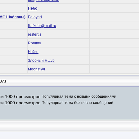
Небо
 (RMG Шаблоны)
Edloyad
fktifzobr@mail.ru
restertis
Rommy
Нэйко
Злобный Ящур
Mооnst@r
373
Популярная тема с новыми сообщениями
Популярная тема без новых сообщений