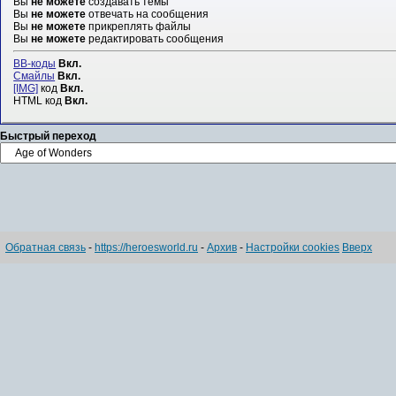
Вы
не можете
создавать темы
Вы
не можете
отвечать на сообщения
Вы
не можете
прикреплять файлы
Вы
не можете
редактировать сообщения
BB-коды
Вкл.
Смайлы
Вкл.
[IMG]
код
Вкл.
HTML код
Вкл.
Быстрый переход
Обратная связь
-
https://heroesworld.ru
-
Архив
-
Настройки cookies
Вверх