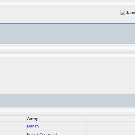
Автор:
Manafy
Кощей Смертный