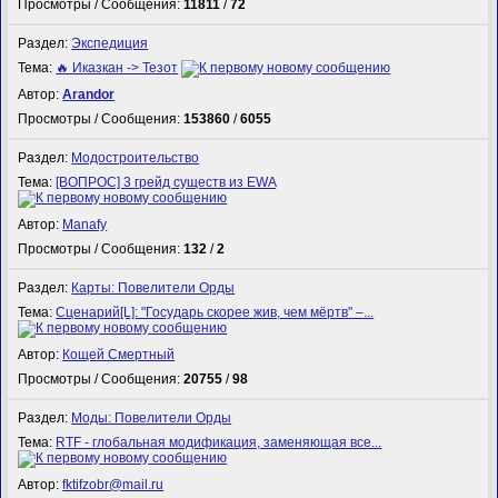
Просмотры / Сообщения:
11811
/
72
Раздел:
Экспедиция
Тема:
🔥 Иказкан -> Тезот
Автор:
Arandor
Просмотры / Сообщения:
153860
/
6055
Раздел:
Модостроительство
Тема:
[ВОПРОС] 3 грейд существ из EWA
Автор:
Manafy
Просмотры / Сообщения:
132
/
2
Раздел:
Карты: Повелители Орды
Тема:
Сценарий[L]: "Государь скорее жив, чем мёртв" –...
Автор:
Кощей Смертный
Просмотры / Сообщения:
20755
/
98
Раздел:
Моды: Повелители Орды
Тема:
RTF - глобальная модификация, заменяющая все...
Автор:
fktifzobr@mail.ru