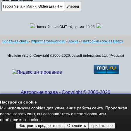
Часовой пояс GMT +4, время:
10:25
.
Обратная связь
-
https://heroesworld.ru
-
Архив
-
Настройки cookies
Вверх
vBulletin v3.5.0, Copyright ©2000-2026, Jelsoft Enterprises Ltd. (Русский)
Авторские права - Copyright © 2006-2026
www.HeroesWorld.ru All rights reserved
Настройки cookie
Heroes World (English)
Мы используем cookies для улучшения работы сайта. Продолжая
использовать сайт, вы соглашаетесь с использованием
необходимых cookies.
Настроить предпочтения
Отклонить
Принять все