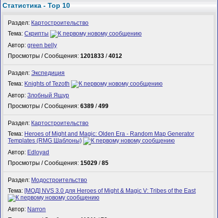
Статистика - Top 10
Раздел:
Картостроительство
Тема:
Скрипты
Автор:
green belly
Просмотры / Сообщения:
1201833
/
4012
Раздел:
Экспедиция
Тема:
Knights of Tezoth
Автор:
Злобный Ящур
Просмотры / Сообщения:
6389
/
499
Раздел:
Картостроительство
Тема:
Heroes of Might and Magic: Olden Era - Random Map Generator
Templates (RMG Шаблоны)
Автор:
Edloyad
Просмотры / Сообщения:
15029
/
85
Раздел:
Модостроительство
Тема:
[МОД] NVS 3.0 для Heroes of Might & Magic V: Tribes of the East
Автор:
Narron