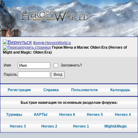
Форум HeroesWorld-а
Герои Меча и Магии: Olden Era (Heroes of
Might and Magic: Olden Era)
Имя
Запомнить?
Пароль
Регистрация
Справка
Пользователи
Календарь
Быстрая навигация по основным разделам форума:
Турниры
КАРТЫ
Heroes 6
Heroes 5
Heroes 4
Heroes 3
Heroes 2
Heroes 1
Might&Magic