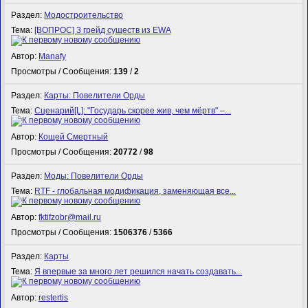
Раздел:
Модостроительство
Тема:
[ВОПРОС] 3 грейд существ из EWA
Автор:
Manafy
Просмотры / Сообщения:
139
/
2
Раздел:
Карты: Повелители Орды
Тема:
Сценарий[L]: "Государь скорее жив, чем мёртв" –...
Автор:
Кощей Смертный
Просмотры / Сообщения:
20772
/
98
Раздел:
Моды: Повелители Орды
Тема:
RTF - глобальная модификация, заменяющая все...
Автор:
fktifzobr@mail.ru
Просмотры / Сообщения:
1506376
/
5366
Раздел:
Карты
Тема:
Я впервые за много лет решился начать создавать...
Автор:
restertis