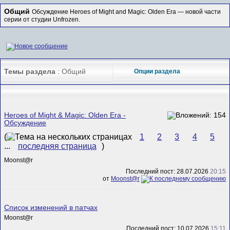
Общий
Обсуждение Heroes of Might and Magic: Olden Era — новой части
серии от студии Unfrozen.
Темы раздела
: Общий
Опции раздела
Heroes of Might & Magic: Olden Era -
Обсуждение
(
1
2
3
4
5
...
последняя страница
)
Mооnst@r
Последний пост: 28.07.2026
20:15
от
Mооnst@r
Список изменений в патчах
Mооnst@r
Последний пост: 10.07.2026
15:11