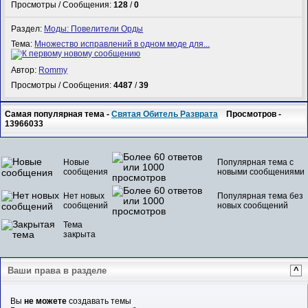
Просмотры / Сообщения:
128
/
0
Раздел:
Моды: Повелители Орды
Тема:
Множество исправлений в одном моде для...
Автор:
Rommy
Просмотры / Сообщения:
4487
/
39
Самая популярная тема -
Святая Обитель Разврата
Просмотров -
13966033
Новые
Популярная тема с
сообщения
новыми сообщениями
Нет новых
Популярная тема без
сообщений
новых сообщений
Тема
закрыта
Ваши права в разделе
^
Вы
не можете
создавать темы