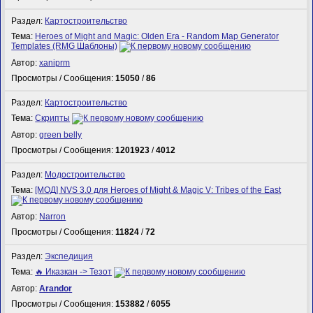
Раздел:
Картостроительство
Тема:
Heroes of Might and Magic: Olden Era - Random Map Generator
Templates (RMG Шаблоны)
Автор:
xaniprm
Просмотры / Сообщения:
15050
/
86
Раздел:
Картостроительство
Тема:
Скрипты
Автор:
green belly
Просмотры / Сообщения:
1201923
/
4012
Раздел:
Модостроительство
Тема:
[МОД] NVS 3.0 для Heroes of Might & Magic V: Tribes of the East
Автор:
Narron
Просмотры / Сообщения:
11824
/
72
Раздел:
Экспедиция
Тема:
🔥 Иказкан -> Тезот
Автор:
Arandor
Просмотры / Сообщения:
153882
/
6055