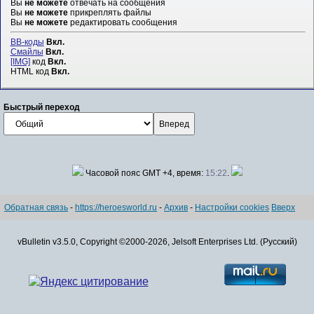
Вы
не можете
отвечать на сообщения
Вы
не можете
прикреплять файлы
Вы
не можете
редактировать сообщения
BB-коды
Вкл.
Смайлы
Вкл.
[IMG]
код
Вкл.
HTML код
Вкл.
Быстрый переход
Часовой пояс GMT +4, время:
15:22
.
Обратная связь
-
https://heroesworld.ru
-
Архив
-
Настройки cookies
Вверх
vBulletin v3.5.0, Copyright ©2000-2026, Jelsoft Enterprises Ltd. (Русский)