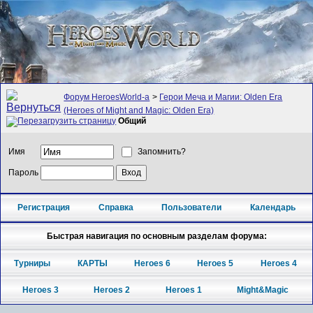
Форум HeroesWorld-а
>
Герои Меча и Магии: Olden Era
(Heroes of Might and Magic: Olden Era)
Общий
Имя
Запомнить?
Пароль
Регистрация
Справка
Пользователи
Календарь
Быстрая навигация по основным разделам форума:
Турниры
КАРТЫ
Heroes 6
Heroes 5
Heroes 4
Heroes 3
Heroes 2
Heroes 1
Might&Magic