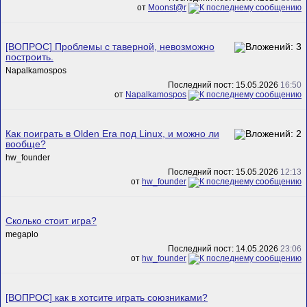
от
Mооnst@r
[ВОПРОС] Проблемы с таверной, невозможно
построить.
Napalkamospos
Последний пост: 15.05.2026
16:50
от
Napalkamospos
Как поиграть в Olden Era под Linux, и можно ли
вообще?
hw_founder
Последний пост: 15.05.2026
12:13
от
hw_founder
Сколько стоит игра?
megaplo
Последний пост: 14.05.2026
23:06
от
hw_founder
[ВОПРОС] как в хотсите играть союзниками?