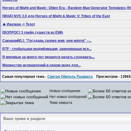
Heroes of Might and Magic: Olden Era - Random Map Generator Templates
[МОД] NVS 3.0 для Heroes of Might & Magic V: Tribes of the East
🔥 Иказкан -> Тезот
[ВОПРОС] 3 грейд существ из EWA
Сценарий[L]: "Государь скорее жив, чем мёртв" –...
RTF - глобальная модификация, заменяющая все...
Я впервые за много лет решился начать создавать...
Множество исправлений в одном моде для...
Самая популярная тема -
Святая Обитель Разврата
Просмотров - 13965
Новые сообщения
Нет новых сообщений
Тема закрыта
Ваши права в разделе