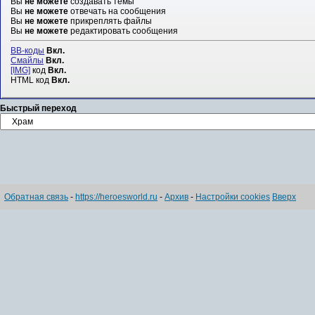
Вы
не можете
создавать темы
Вы
не можете
отвечать на сообщения
Вы
не можете
прикреплять файлы
Вы
не можете
редактировать сообщения
BB-коды
Вкл.
Смайлы
Вкл.
[IMG]
код
Вкл.
HTML код
Вкл.
Быстрый переход
Обратная связь
-
https://heroesworld.ru
-
Архив
-
Настройки cookies
Вверх