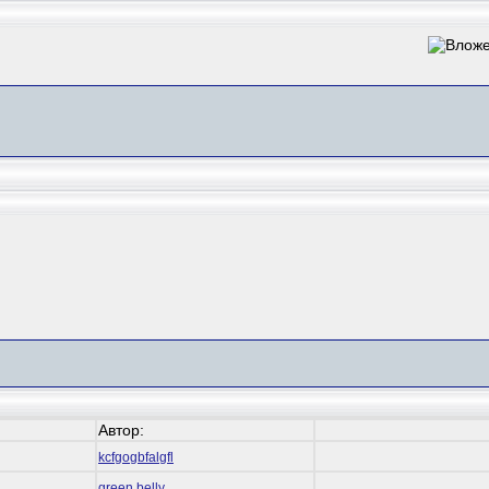
Автор:
kcfgogbfalgfl
green belly