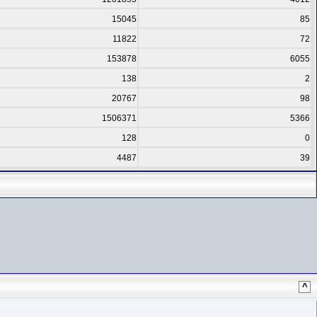
15045
85
11822
72
153878
6055
138
2
20767
98
1506371
5366
128
0
4487
39
^