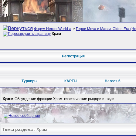
Форум HeroesWorld-а
>
Герои Меча и Магии: Olden Era (Her
Храм
Регистрация
Турниры
КАРТЫ
Heroes 6
Храм
Обсуждение фракции Храм: классические рыцари и люди.
Темы раздела
: Храм