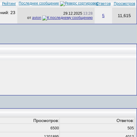
Последнее сообщение
Рейтинг
Ответов
Просмотров
29.12.2025
13:28
5
11,615
от
avion
Просмотров:
Ответов:
6500
505
1201895
4012