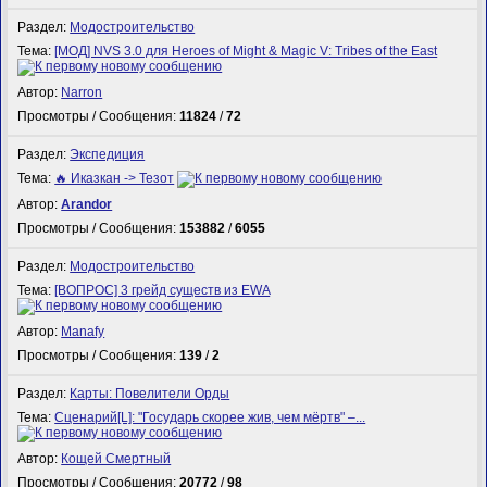
Раздел:
Модостроительство
Тема:
[МОД] NVS 3.0 для Heroes of Might & Magic V: Tribes of the East
Автор:
Narron
Просмотры / Сообщения:
11824
/
72
Раздел:
Экспедиция
Тема:
🔥 Иказкан -> Тезот
Автор:
Arandor
Просмотры / Сообщения:
153882
/
6055
Раздел:
Модостроительство
Тема:
[ВОПРОС] 3 грейд существ из EWA
Автор:
Manafy
Просмотры / Сообщения:
139
/
2
Раздел:
Карты: Повелители Орды
Тема:
Сценарий[L]: "Государь скорее жив, чем мёртв" –...
Автор:
Кощей Смертный
Просмотры / Сообщения:
20772
/
98