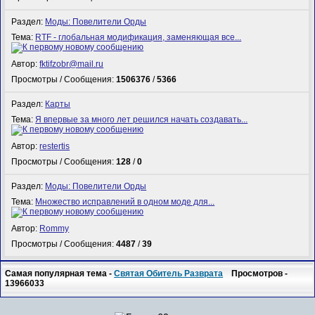
Раздел:
Моды: Повелители Орды
Тема:
RTF - глобальная модификация, заменяющая все...
Автор:
fktifzobr@mail.ru
Просмотры / Сообщения:
1506376
/
5366
Раздел:
Карты
Тема:
Я впервые за много лет решился начать создавать...
Автор:
restertis
Просмотры / Сообщения:
128
/
0
Раздел:
Моды: Повелители Орды
Тема:
Множество исправлений в одном моде для...
Автор:
Rommy
Просмотры / Сообщения:
4487
/
39
Самая популярная тема -
Святая Обитель Разврата
Просмотров -
13966033