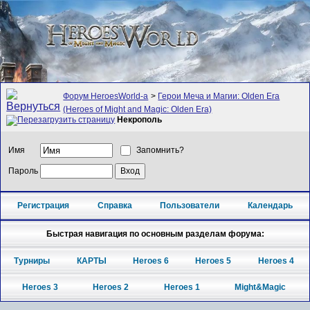
Форум HeroesWorld-а
>
Герои Меча и Магии: Olden Era
(Heroes of Might and Magic: Olden Era)
Некрополь
Имя
Запомнить?
Пароль
Регистрация
Справка
Пользователи
Календарь
Быстрая навигация по основным разделам форума:
Турниры
КАРТЫ
Heroes 6
Heroes 5
Heroes 4
Heroes 3
Heroes 2
Heroes 1
Might&Magic