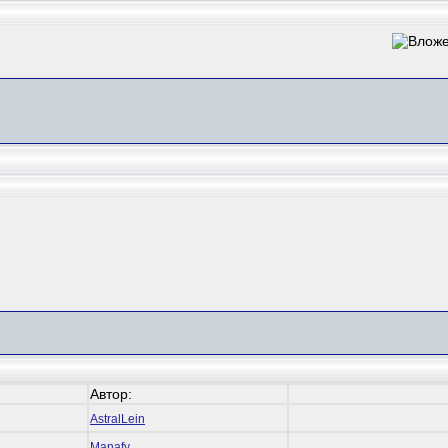
Автор:
AstralLein
Manafy