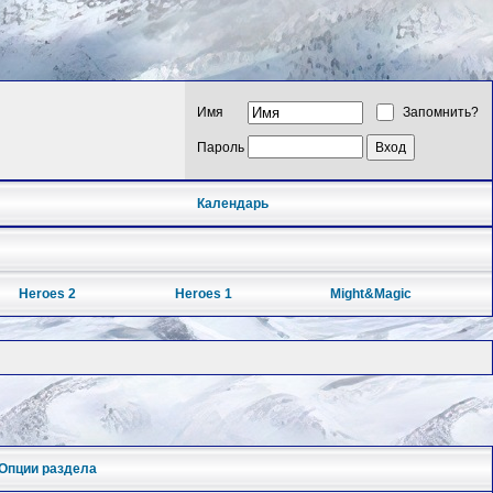
Имя
Запомнить?
Пароль
Календарь
Heroes 2
Heroes 1
Might&Magic
Опции раздела