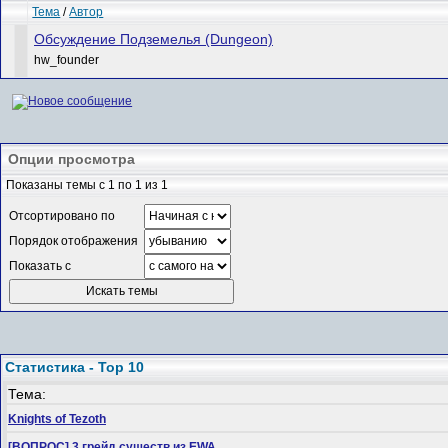
Тема
/
Автор
Обсуждение Подземелья (Dungeon)
hw_founder
Опции просмотра
Показаны темы с 1 по 1 из 1
Отсортировано по
Порядок отображения
Показать с
Статистика - Top 10
Тема:
Knights of Tezoth
[ВОПРОС] 3 грейд существ из EWA