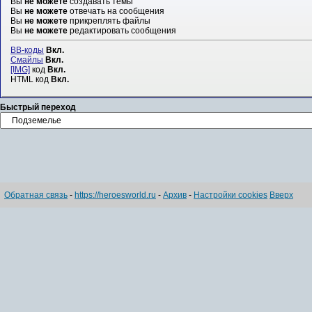
Вы
не можете
создавать темы
Вы
не можете
отвечать на сообщения
Вы
не можете
прикреплять файлы
Вы
не можете
редактировать сообщения
BB-коды
Вкл.
Смайлы
Вкл.
[IMG]
код
Вкл.
HTML код
Вкл.
Быстрый переход
Обратная связь
-
https://heroesworld.ru
-
Архив
-
Настройки cookies
Вверх