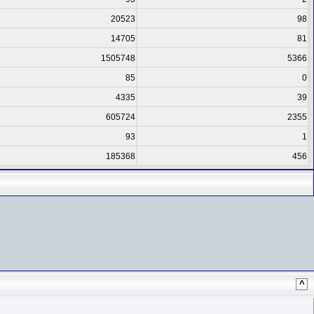
20523
98
14705
81
1505748
5366
85
0
4335
39
605724
2355
93
1
185368
456
^