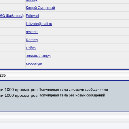
Кощей Смертный
 (RMG Шаблоны)
Edloyad
fktifzobr@mail.ru
restertis
Rommy
Нэйко
Злобный Ящур
Mооnst@r
235
Популярная тема с новыми сообщениями
Популярная тема без новых сообщений