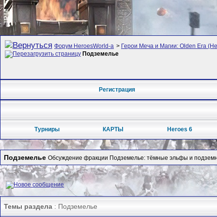
Форум HeroesWorld-а
>
Герои Меча и Магии: Olden Era (Her
Подземелье
Регистрация
Турниры
КАРТЫ
Heroes 6
Подземелье
Обсуждение фракции Подземелье: тёмные эльфы и подземн
Темы раздела
: Подземелье