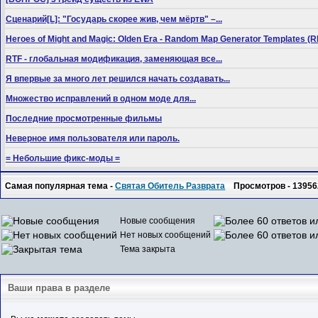
Сценарий[L]: "Государь скорее жив, чем мёртв" –...
Heroes of Might and Magic: Olden Era - Random Map Generator Templates
RTF - глобальная модификация, заменяющая все...
Я впервые за много лет решился начать создавать...
Множество исправлений в одном моде для...
Последние просмотренные фильмы
Неверное имя пользователя или пароль.
= Небольшие фикс-моды =
Самая популярная тема -
Святая Обитель Разврата
Просмотров - 13956
Новые сообщения
Нет новых сообщений
Тема закрыта
Ваши права в разделе