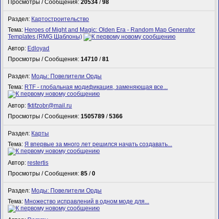
Просмотры / Сообщения:
20534
/
98
Раздел:
Картостроительство
Тема:
Heroes of Might and Magic: Olden Era - Random Map Generator
Templates (RMG Шаблоны)
Автор:
Edloyad
Просмотры / Сообщения:
14710
/
81
Раздел:
Моды: Повелители Орды
Тема:
RTF - глобальная модификация, заменяющая все...
Автор:
fktifzobr@mail.ru
Просмотры / Сообщения:
1505789
/
5366
Раздел:
Карты
Тема:
Я впервые за много лет решился начать создавать...
Автор:
restertis
Просмотры / Сообщения:
85
/
0
Раздел:
Моды: Повелители Орды
Тема:
Множество исправлений в одном моде для...