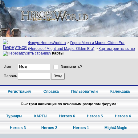
Форум HeroesWorld-а
>
Герои Меча и Магии: Olden Era
(Heroes of Might and Magic: Olden Era)
>
Картостроительство
Карты
Имя
Запомнить?
Пароль
Регистрация
Справка
Пользователи
Календарь
Быстрая навигация по основным разделам форума:
Турниры
КАРТЫ
Heroes 6
Heroes 5
Heroes 4
Heroes 3
Heroes 2
Heroes 1
Might&Magic