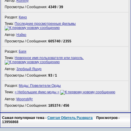
Автор:
Rommy
Просмотры / Сообщения:
4349
/
39
Раздел:
Кино
Тема:
Последние просмотренные фильмы
Автор:
Нэйко
Просмотры / Сообщения:
605740
/
2355
Раздел:
Баги
Тема:
Неверное имя пользователя или пароль.
Автор:
Злобный Ящур
Просмотры / Сообщения:
93
/
1
Раздел:
Моды: Повелители Орды
Тема:
= Небольшие фикс-моды =
Автор:
Mооnst@r
Просмотры / Сообщения:
185374
/
456
Самая популярная тема -
Святая Обитель Разврата
Просмотров -
13956868