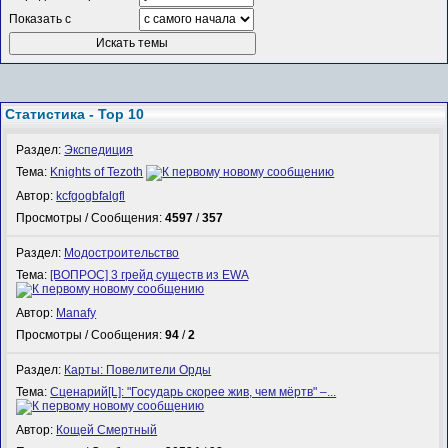
Показать с
Статистика - Top 10
Раздел:
Экспедиция
Тема:
Knights of Tezoth
Автор:
kcfgogbfalgfl
Просмотры / Сообщения:
4597
/
357
Раздел:
Модостроительство
Тема:
[ВОПРОС] 3 грейд существ из EWA
Автор:
Manafy
Просмотры / Сообщения:
94
/
2
Раздел:
Карты: Повелители Орды
Тема:
Сценарий[L]: "Государь скорее жив, чем мёртв" –...
Автор:
Кощей Смертный