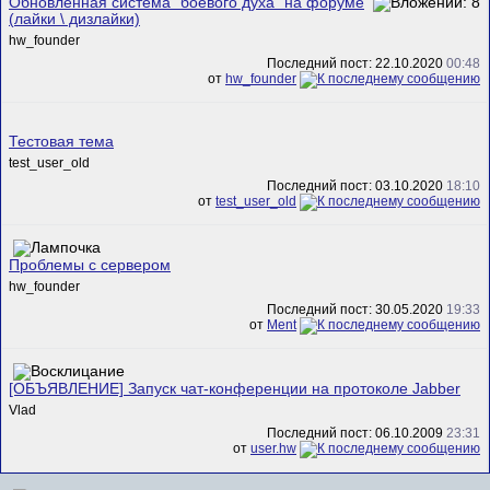
Обновленная система "боевого духа" на форуме
(лайки \ дизлайки)
hw_founder
Последний пост: 22.10.2020
00:48
от
hw_founder
Тестовая тема
test_user_old
Последний пост: 03.10.2020
18:10
от
test_user_old
Проблемы с сервером
hw_founder
Последний пост: 30.05.2020
19:33
от
Ment
[ОБЪЯВЛЕНИЕ] Запуск чат-конференции на протоколе Jabber
Vlad
Последний пост: 06.10.2009
23:31
от
user.hw