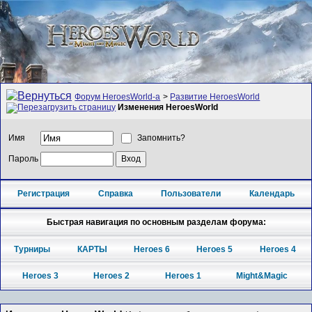
Форум HeroesWorld-а
>
Развитие HeroesWorld
Изменения HeroesWorld
Имя
Запомнить?
Пароль
Регистрация
Справка
Пользователи
Календарь
Быстрая навигация по основным разделам форума:
Турниры
КАРТЫ
Heroes 6
Heroes 5
Heroes 4
Heroes 3
Heroes 2
Heroes 1
Might&Magic