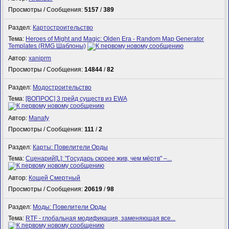
Просмотры / Сообщения:
5157
/
389
Раздел:
Картостроительство
Тема:
Heroes of Might and Magic: Olden Era - Random Map Generator
Templates (RMG Шаблоны)
Автор:
xaniprm
Просмотры / Сообщения:
14844
/
82
Раздел:
Модостроительство
Тема:
[ВОПРОС] 3 грейд существ из EWA
Автор:
Manafy
Просмотры / Сообщения:
111
/
2
Раздел:
Карты: Повелители Орды
Тема:
Сценарий[L]: "Государь скорее жив, чем мёртв" –...
Автор:
Кощей Смертный
Просмотры / Сообщения:
20619
/
98
Раздел:
Моды: Повелители Орды
Тема:
RTF - глобальная модификация, заменяющая все...