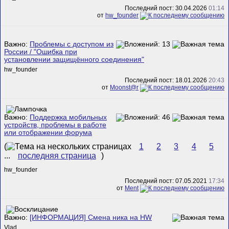
Последний пост: 30.04.2026
01:14
от
hw_founder
Важно:
Проблемы с доступом из
России / "Ошибка при
установлении защищённого соединения"
hw_founder
Последний пост: 18.01.2026
20:43
от
Mооnst@r
Важно:
Поддержка мобильных
устройств, проблемы в работе
или отображении форума
(
1
2
3
4
5
...
последняя страница
)
hw_founder
Последний пост: 07.05.2021
17:34
от
Ment
Важно:
[ИНФОРМАЦИЯ] Смена ника на HW
Vlad