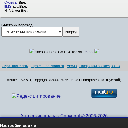
Смайлы
Вкл.
[IMG]
код
Вкл.
HTML код
Вкл.
Быстрый переход
Часовой пояс GMT +4, время:
06:38
.
Обратная связь
-
https://heroesworld.ru
-
Архив
-
Настройки cookies
Вверх
vBulletin v3.5.0, Copyright ©2000-2026, Jelsoft Enterprises Ltd. (Русский)
Авторские права - Copyright © 2006-2026
www.HeroesWorld.ru All rights reserved
Настройки cookie
Heroes World (English)