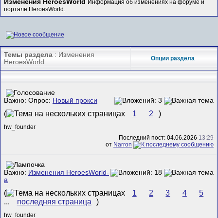
Изменения HeroesWorld
Информация об изменениях на форуме и
портале HeroesWorld.
Темы раздела
: Изменения
Опции раздела
HeroesWorld
Важно: Опрос:
Новый прокси
(
1
2
)
hw_founder
Последний пост: 04.06.2026
13:29
от
Narron
Важно:
Изменения HeroesWorld-
а
(
1
2
3
4
5
...
последняя страница
)
hw_founder