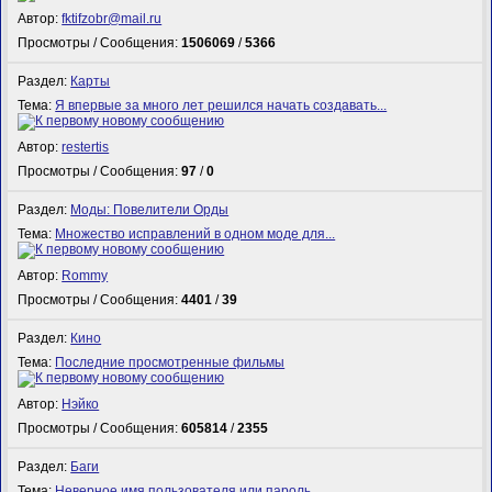
Автор:
fktifzobr@mail.ru
Просмотры / Сообщения:
1506069
/
5366
Раздел:
Карты
Тема:
Я впервые за много лет решился начать создавать...
Автор:
restertis
Просмотры / Сообщения:
97
/
0
Раздел:
Моды: Повелители Орды
Тема:
Множество исправлений в одном моде для...
Автор:
Rommy
Просмотры / Сообщения:
4401
/
39
Раздел:
Кино
Тема:
Последние просмотренные фильмы
Автор:
Нэйко
Просмотры / Сообщения:
605814
/
2355
Раздел:
Баги
Тема:
Неверное имя пользователя или пароль.