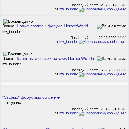
Последний пост: 02.12.2017
22:43
от
hw_founder
Важно:
Новые разделы форума HeroesWorld
hw_founder
Последний пост: 22.10.2006
22:09
от
hw_founder
Важно:
Баннеры и ссылки на www.HeroesWorld.ru
hw_founder
Последний пост: 15.07.2006
00:50
от
hw_founder
"Старые" форумные смайлики
}{0TT@6bI4
Последний пост: 17.04.2021
19:43
от
hw_founder