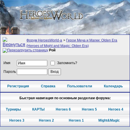
Форум HeroesWorld-а
>
Герои Меча и Магии: Olden Era
(Heroes of Might and Magic: Olden Era)
Рой
Имя
Запомнить?
Пароль
Регистрация
Справка
Пользователи
Календарь
Быстрая навигация по основным разделам форума:
Турниры
КАРТЫ
Heroes 6
Heroes 5
Heroes 4
Heroes 3
Heroes 2
Heroes 1
Might&Magic