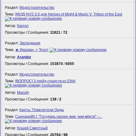
Раздел:
Модостроительство
Тема:
[МОД] NVS 3.0 для Heroes of Might & Magic V: Tribes of the East
Автор:
Narron
Просмотры / Сообщения:
11821
/
72
Раздел:
Экспедиция
Тема:
🔥 Иказкан -> Тезот
Автор:
Arandor
Просмотры / Сообщения:
153874
/
6055
Раздел:
Модостроительство
Тема:
[ВОПРОС] 3 грейд существ из EWA
Автор:
Manafy
Просмотры / Сообщения:
138
/
2
Раздел:
Карты: Повелители Орды
Тема:
Сценарий[L]: "Государь скорее жив, чем мёртв" –...
Автор:
Кощей Смертный
Просмотры / Сообщения:
20764
/
98