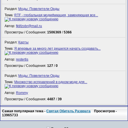
Раздел:
Моды: Повелители Орды
Тема:
RTF - глобальная модификация, заменяющая все...
Автор:
fktifzobr@mail.ru
Просмотры / Сообщения:
1506369
/
5366
Раздел:
Карты
Тема:
Я впервые за много лет решился начать создавать...
Автор:
restertis
Просмотры / Сообщения:
127
/
0
Раздел:
Моды: Повелители Орды
Тема:
Множество исправлений в одном моде для...
Автор:
Rommy
Просмотры / Сообщения:
4487
/
39
Самая популярная тема -
Святая Обитель Разврата
Просмотров -
13965733