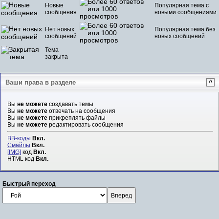
Новые
Популярная тема с
сообщения
новыми сообщениями
Нет новых
Популярная тема без
сообщений
новых сообщений
Тема
закрыта
Ваши права в разделе
^
Вы
не можете
создавать темы
Вы
не можете
отвечать на сообщения
Вы
не можете
прикреплять файлы
Вы
не можете
редактировать сообщения
BB-коды
Вкл.
Смайлы
Вкл.
[IMG]
код
Вкл.
HTML код
Вкл.
Быстрый переход