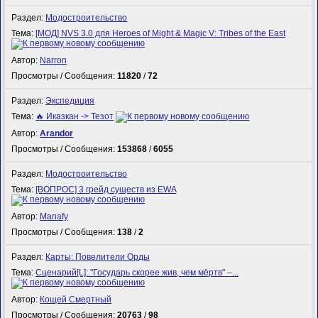
Раздел:
Модостроительство
Тема:
[МОД] NVS 3.0 для Heroes of Might & Magic V: Tribes of the East
Автор:
Narron
Просмотры / Сообщения:
11820
/
72
Раздел:
Экспедиция
Тема:
🔥 Иказкан -> Тезот
Автор:
Arandor
Просмотры / Сообщения:
153868
/
6055
Раздел:
Модостроительство
Тема:
[ВОПРОС] 3 грейд существ из EWA
Автор:
Manafy
Просмотры / Сообщения:
138
/
2
Раздел:
Карты: Повелители Орды
Тема:
Сценарий[L]: "Государь скорее жив, чем мёртв" –...
Автор:
Кощей Смертный
Просмотры / Сообщения:
20763
/
98