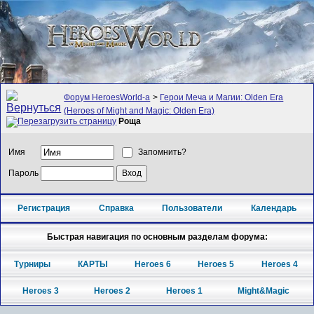
Форум HeroesWorld-а
>
Герои Меча и Магии: Olden Era
(Heroes of Might and Magic: Olden Era)
Роща
Имя
Запомнить?
Пароль
Регистрация
Справка
Пользователи
Календарь
Быстрая навигация по основным разделам форума:
Турниры
КАРТЫ
Heroes 6
Heroes 5
Heroes 4
Heroes 3
Heroes 2
Heroes 1
Might&Magic