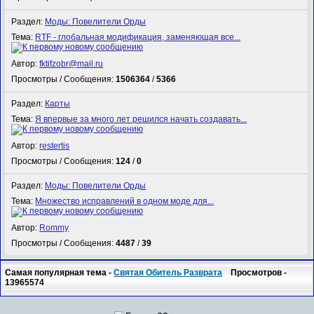
Раздел:
Моды: Повелители Орды
Тема:
RTF - глобальная модификация, заменяющая все...
Автор:
fktifzobr@mail.ru
Просмотры / Сообщения:
1506364
/
5366
Раздел:
Карты
Тема:
Я впервые за много лет решился начать создавать...
Автор:
restertis
Просмотры / Сообщения:
124
/
0
Раздел:
Моды: Повелители Орды
Тема:
Множество исправлений в одном моде для...
Автор:
Rommy
Просмотры / Сообщения:
4487
/
39
Самая популярная тема -
Святая Обитель Разврата
Просмотров -
13965574