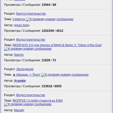
Просмотры / Сообщения:
15064
/
86
Раздел:
Картостроительство
Тема:
Скрипты
Автор:
green belly
Просмотры / Сообщения:
1202209
/
4012
Раздел:
Модостроительство
Тема:
[МОД] NVS 3.0 для Heroes of Might & Magic V: Tribes of the East
Автор:
Narron
Просмотры / Сообщения:
11828
/
72
Раздел:
Экспедиция
Тема:
🔥 Иказкан -> Тезот
Автор:
Arandor
Просмотры / Сообщения:
153918
/
6055
Раздел:
Модостроительство
Тема:
[ВОПРОС] 3 грейд существ из EWA
Автор:
Manafy