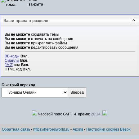
закрыта
Ваши права в разделе
^
Вы
не можете
создавать темы
Вы
не можете
отвечать на сообщения
Вы
не можете
прикреплять файлы
Вы
не можете
редактировать сообщения
BB-коды
Вкл.
Смайлы
Вкл.
[IMG]
код
Вкл.
HTML код
Вкл.
Быстрый переход
Часовой пояс GMT +4, время:
20:14
.
Обратная связь
-
https://heroesworld.ru
-
Архив
-
Настройки cookies
Вверх