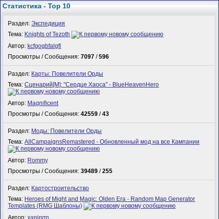
Статистика - Top 10
Раздел:
Экспедиция
Тема:
Knights of Tezoth
Автор:
kcfgogbfalgfl
Просмотры / Сообщения:
7097
/
596
Раздел:
Карты: Повелители Орды
Тема:
Сценарий[M]: "Сердце Хаоса" - BlueHeavenHero
Автор:
Magnificent
Просмотры / Сообщения:
42559
/
43
Раздел:
Моды: Повелители Орды
Тема:
AllCampaignsRemastered - Обновленный мод на все Кампании
Автор:
Rommy
Просмотры / Сообщения:
39489
/
255
Раздел:
Картостроительство
Тема:
Heroes of Might and Magic: Olden Era - Random Map Generator
Templates (RMG Шаблоны)
Автор:
xaniprm