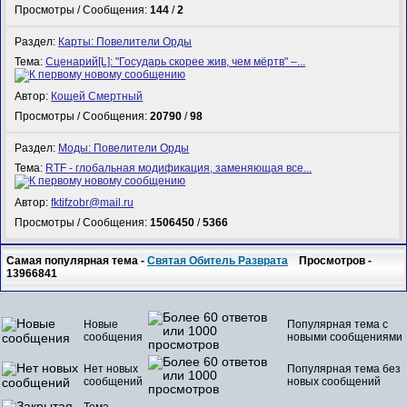
Просмотры / Сообщения:
144
/
2
Раздел:
Карты: Повелители Орды
Тема:
Сценарий[L]: "Государь скорее жив, чем мёртв" –...
Автор:
Кощей Смертный
Просмотры / Сообщения:
20790
/
98
Раздел:
Моды: Повелители Орды
Тема:
RTF - глобальная модификация, заменяющая все...
Автор:
fktifzobr@mail.ru
Просмотры / Сообщения:
1506450
/
5366
Самая популярная тема -
Святая Обитель Разврата
Просмотров -
13966841
Новые
Популярная тема с
сообщения
новыми сообщениями
Нет новых
Популярная тема без
сообщений
новых сообщений
Тема