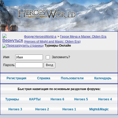
Форум HeroesWorld-а
>
Герои Меча и Магии: Olden Era
(Heroes of Might and Magic: Olden Era)
Турниры Онлайн
Имя
Запомнить?
Пароль
Регистрация
Справка
Пользователи
Календарь
Быстрая навигация по основным разделам форума:
Турниры
КАРТЫ
Heroes 6
Heroes 5
Heroes 4
Heroes 3
Heroes 2
Heroes 1
Might&Magic