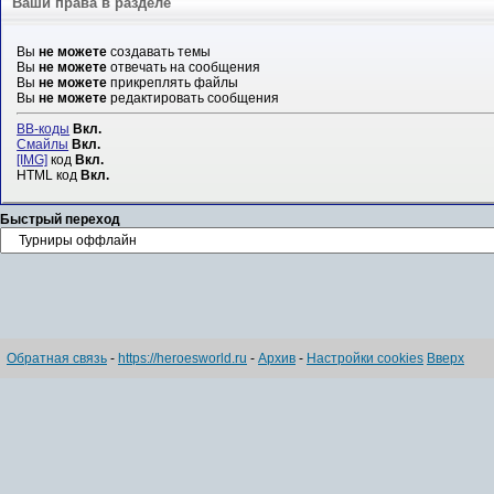
Ваши права в разделе
Вы
не можете
создавать темы
Вы
не можете
отвечать на сообщения
Вы
не можете
прикреплять файлы
Вы
не можете
редактировать сообщения
BB-коды
Вкл.
Смайлы
Вкл.
[IMG]
код
Вкл.
HTML код
Вкл.
Быстрый переход
Обратная связь
-
https://heroesworld.ru
-
Архив
-
Настройки cookies
Вверх