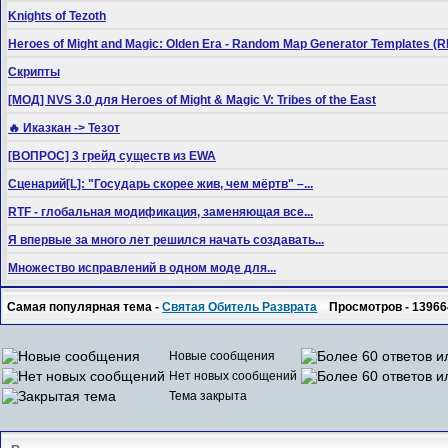
Knights of Tezoth
Heroes of Might and Magic: Olden Era - Random Map Generator Templates
Скрипты
[МОД] NVS 3.0 для Heroes of Might & Magic V: Tribes of the East
🔥 Иказкан -> Тезот
[ВОПРОС] 3 грейд существ из EWA
Сценарий[L]: "Государь скорее жив, чем мёртв" –...
RTF - глобальная модификация, заменяющая все...
Я впервые за много лет решился начать создавать...
Множество исправлений в одном моде для...
Самая популярная тема -
Святая Обитель Разврата
Просмотров - 13966
Новые сообщения
Нет новых сообщений
Тема закрыта