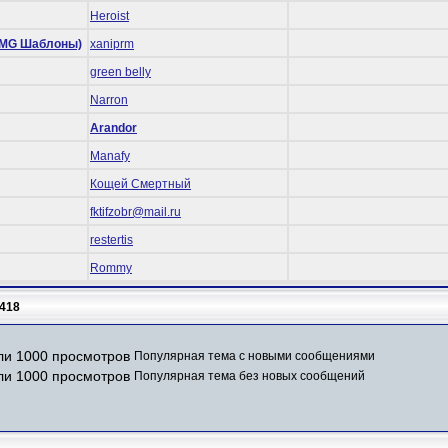
Heroist
 (RMG Шаблоны)
xaniprm
green belly
Narron
Arandor
Manafy
Кощей Смертный
fktifzobr@mail.ru
restertis
Rommy
418
Популярная тема с новыми сообщениями
Популярная тема без новых сообщений