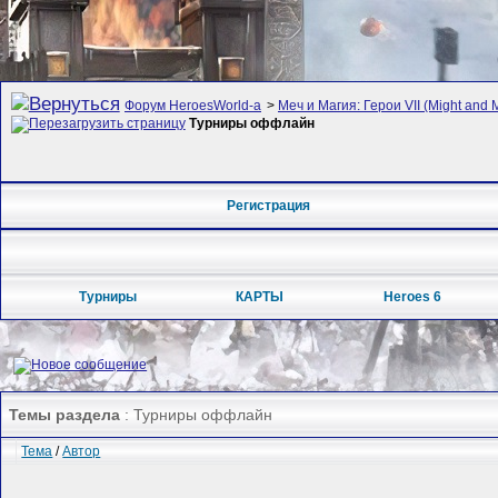
Форум HeroesWorld-а
>
Меч и Магия: Герои VII (Might and 
Турниры оффлайн
Регистрация
Турниры
КАРТЫ
Heroes 6
Темы раздела
: Турниры оффлайн
Тема
/
Автор