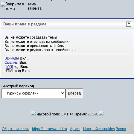
Тема
закрыта
Ваши права в разделе
^
Вы
не можете
создавать темы
Вы
не можете
отвечать на сообщения
Вы
не можете
прикреплять файлы
Вы
не можете
редактировать сообщения
BB-коды
Вкл.
Смайлы
Вкл.
[IMG]
код
Вкл.
HTML код
Вкл.
Быстрый переход
Часовой пояс GMT +4, время:
21:59
.
Обратная связь
-
https://heroesworld.ru
-
Архив
-
Настройки cookies
Вверх