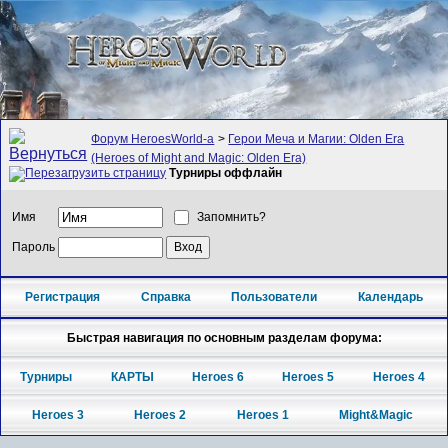
Форум HeroesWorld-а
>
Герои Меча и Магии: Olden Era
(Heroes of Might and Magic: Olden Era)
Турниры оффлайн
Имя
Запомнить?
Пароль
Регистрация
Справка
Пользователи
Календарь
Быстрая навигация по основным разделам форума:
Турниры
КАРТЫ
Heroes 6
Heroes 5
Heroes 4
Heroes 3
Heroes 2
Heroes 1
Might&Magic