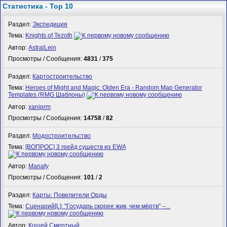
Статистика - Top 10
Раздел:
Экспедиция
Тема:
Knights of Tezoth
Автор:
AstralLein
Просмотры / Сообщения:
4831
/
375
Раздел:
Картостроительство
Тема:
Heroes of Might and Magic: Olden Era - Random Map Generator
Templates (RMG Шаблоны)
Автор:
xaniprm
Просмотры / Сообщения:
14758
/
82
Раздел:
Модостроительство
Тема:
[ВОПРОС] 3 грейд существ из EWA
Автор:
Manafy
Просмотры / Сообщения:
101
/
2
Раздел:
Карты: Повелители Орды
Тема:
Сценарий[L]: "Государь скорее жив, чем мёртв" –...
Автор:
Кощей Смертный