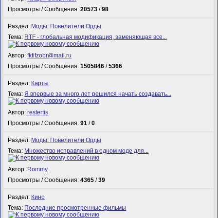
Просмотры / Сообщения:
20573
/
98
Раздел:
Моды: Повелители Орды
Тема:
RTF - глобальная модификация, заменяющая все...
Автор:
fktifzobr@mail.ru
Просмотры / Сообщения:
1505846
/
5366
Раздел:
Карты
Тема:
Я впервые за много лет решился начать создавать...
Автор:
restertis
Просмотры / Сообщения:
91
/
0
Раздел:
Моды: Повелители Орды
Тема:
Множество исправлений в одном моде для...
Автор:
Rommy
Просмотры / Сообщения:
4365
/
39
Раздел:
Кино
Тема:
Последние просмотренные фильмы