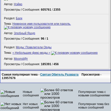
Автор:
Нэйко
Просмотры / Сообщения:
605761
/
2355
Раздел:
Баги
Тема:
Неверное имя пользователя или пароль.
Автор:
Злобный Ящур
Просмотры / Сообщения:
96
/
1
Раздел:
Моды: Повелители Орды
Тема:
= Небольшие фикс-моды =
Автор:
Mооnst@r
Просмотры / Сообщения:
185391
/
456
Самая популярная тема -
Святая Обитель Разврата
Просмотров -
13957676
Новые
Популярная тема с
сообщения
новыми сообщениями
Нет новых
Популярная тема без
сообщений
новых сообщений