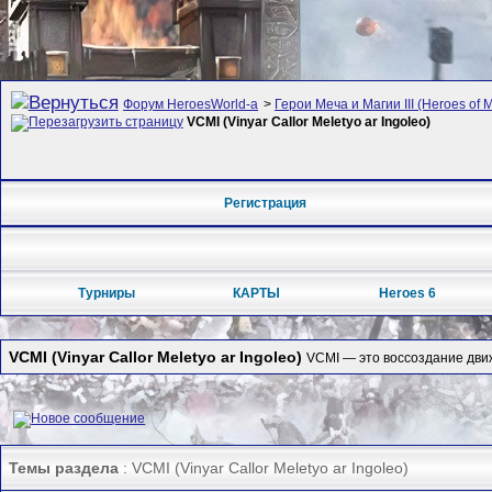
Форум HeroesWorld-а
>
Герои Меча и Магии III (Heroes of M
VCMI (Vinyar Callor Meletyo ar Ingoleo)
Регистрация
Турниры
КАРТЫ
Heroes 6
VCMI (Vinyar Callor Meletyo ar Ingoleo)
VCMI — это воссоздание движ
Темы раздела
: VCMI (Vinyar Callor Meletyo ar Ingoleo)