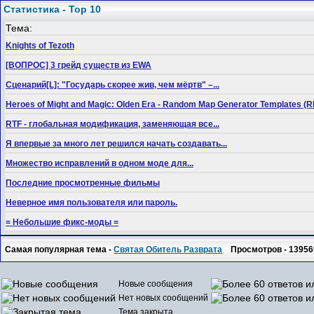
Статистика - Top 10
Тема:
Knights of Tezoth
[ВОПРОС] 3 грейд существ из EWA
Сценарий[L]: "Государь скорее жив, чем мёртв" –...
Heroes of Might and Magic: Olden Era - Random Map Generator Templates
RTF - глобальная модификация, заменяющая все...
Я впервые за много лет решился начать создавать...
Множество исправлений в одном моде для...
Последние просмотренные фильмы
Неверное имя пользователя или пароль.
= Небольшие фикс-моды =
Самая популярная тема -
Святая Обитель Разврата
Просмотров - 13956
Новые сообщения
Нет новых сообщений
Тема закрыта