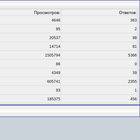
Просмотров:
Ответов:
4646
363
95
2
20537
98
14714
81
1505794
5366
86
0
4349
39
605741
2355
93
1
185375
456