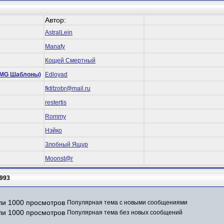
Автор:
AstralLein
Manafy
Кощей Смертный
 (RMG Шаблоны)
Edloyad
fktifzobr@mail.ru
restertis
Rommy
Нэйко
Злобный Ящур
Mооnst@r
993
Популярная тема с новыми сообщениями
Популярная тема без новых сообщений