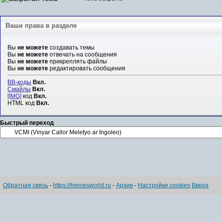
Ваши права в разделе
Вы
не можете
создавать темы
Вы
не можете
отвечать на сообщения
Вы
не можете
прикреплять файлы
Вы
не можете
редактировать сообщения
BB-коды
Вкл.
Смайлы
Вкл.
[IMG]
код
Вкл.
HTML код
Вкл.
Быстрый переход
Обратная связь
-
https://heroesworld.ru
-
Архив
-
Настройки cookies
Вверх