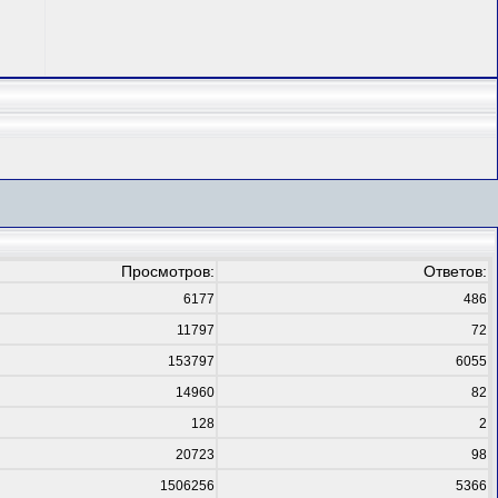
Просмотров:
Ответов:
6177
486
11797
72
153797
6055
14960
82
128
2
20723
98
1506256
5366