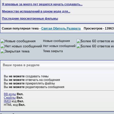
Я впервые за много лет решился начать создавать...
Множество исправлений в одном моде для...
Последние просмотренные фильмы
Самая популярная тема -
Святая Обитель Разврата
Просмотров - 13963
Новые сообщения
Нет новых сообщений
Тема закрыта
Ваши права в разделе
Вы
не можете
создавать темы
Вы
не можете
отвечать на сообщения
Вы
не можете
прикреплять файлы
Вы
не можете
редактировать сообщения
BB-коды
Вкл.
Смайлы
Вкл.
[IMG]
код
Вкл.
HTML код
Вкл.