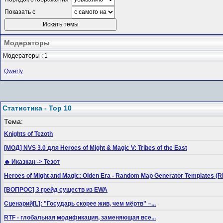
Показать с
Модераторы
Модераторы : 1
Qwerty
Статистика - Top 10
Тема:
Knights of Tezoth
[МОД] NVS 3.0 для Heroes of Might & Magic V: Tribes of the East
🔥 Иказкан -> Тезот
Heroes of Might and Magic: Olden Era - Random Map Generator Templates
[ВОПРОС] 3 грейд существ из EWA
Сценарий[L]: "Государь скорее жив, чем мёртв" –...
RTF - глобальная модификация, заменяющая все...