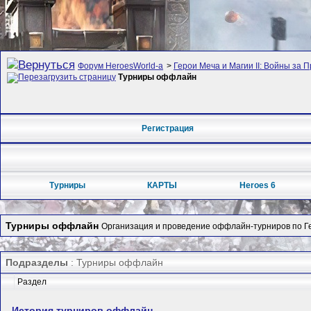
Форум HeroesWorld-а
>
Герои Меча и Магии II: Войны за П
Турниры оффлайн
Регистрация
Турниры
КАРТЫ
Heroes 6
Турниры оффлайн
Организация и проведение оффлайн-турниров по Гер
Подразделы
: Турниры оффлайн
Раздел
История турниров оффлайн