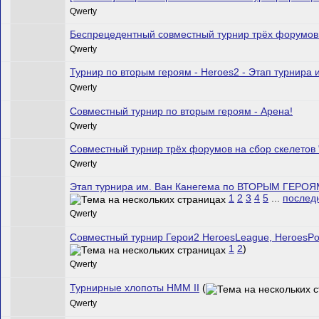
Qwerty
Беспрецедентный совместный турнир трёх форумов "
Qwerty
Турнир по вторым героям - Heroes2 - Этап турнира 
Qwerty
Совместный турнир по вторым героям - Арена!
Qwerty
Совместный турнир трёх форумов на сбор скелетов 
Qwerty
Этап турнира им. Ван Канегема по ВТОРЫМ ГЕРОЯМ
1
2
3
4
5
...
послед
Qwerty
Совместный турнир Герои2 HeroesLeague, HeroesPor
1
2
)
Qwerty
Турнирные хлопоты HMM II
(
Qwerty