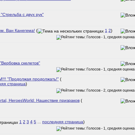
Стрельба с двух рук"
им. Ван Канегема!
(
1
2
)
"Вербовка скелетов"
!!! "Продолжая продолжать!"
(
няя страница
)
tal, HeroesWorld: Нашествие призраков
(
1
2
3
4
5
...
последняя страница
)