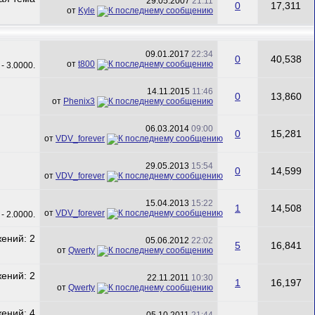
29.05.2007
21:11
0
17,311
от
Kyle
09.01.2017
22:34
0
40,538
от
t800
14.11.2015
11:46
0
13,860
от
Phenix3
06.03.2014
09:00
0
15,281
от
VDV_forever
29.05.2013
15:54
0
14,599
от
VDV_forever
15.04.2013
15:22
1
14,508
от
VDV_forever
05.06.2012
22:02
5
16,841
от
Qwerty
22.11.2011
10:30
1
16,197
от
Qwerty
05.10.2011
21:44