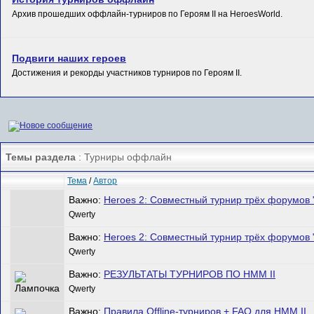
Архив прошедших оффлайн-турниров по Героям II на HeroesWorld.
Подвиги наших героев
Достижения и рекорды участников турниров по Героям II.
Темы раздела
: Турниры оффлайн
Тема
/
Автор
Важно:
Heroes 2: Совместный турнир трёх форумов
Qwerty
Важно:
Heroes 2: Совместный турнир трёх форумов 
Qwerty
Важно:
РЕЗУЛЬТАТЫ ТУРНИРОВ ПО HMM II
Qwerty
Важно:
Правила Offline-турниров + FAQ для HMM II