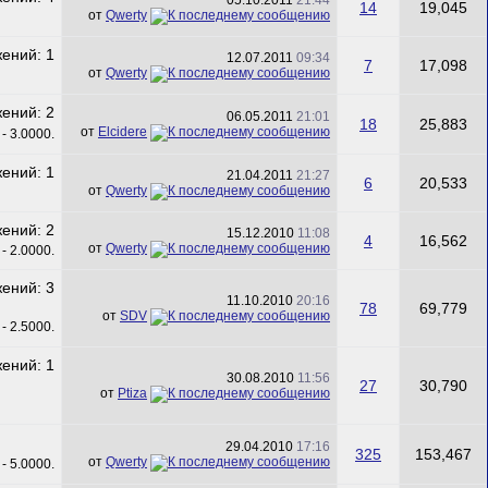
14
19,045
от
Qwerty
12.07.2011
09:34
7
17,098
от
Qwerty
06.05.2011
21:01
18
25,883
от
Elcidere
21.04.2011
21:27
6
20,533
от
Qwerty
15.12.2010
11:08
4
16,562
от
Qwerty
11.10.2010
20:16
78
69,779
от
SDV
30.08.2010
11:56
27
30,790
от
Ptiza
29.04.2010
17:16
325
153,467
от
Qwerty