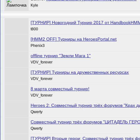
Kyle
[ТУРНИР] Новогoдний Турнир 2017 от HandbookHM
t800
[HMM2 OFF] Турниры на HeroesPortal.net
Phenix3
offline турнир "Земли Мага 1"
VDV_forever
[ТУРНИР] Турниры на дружественных ресурсах
VDV_forever
8 марта совместный турнир!
VDV_forever
Heroes 2: Совместный турнир трёх форумов "Крах 
Qwerty
Совместный турнир трёх форумов "ЦИТАДЕЛЬ ГЕР
Qwerty
[ТУРНИР] Вторые герои: Совместный турнир трёх ф