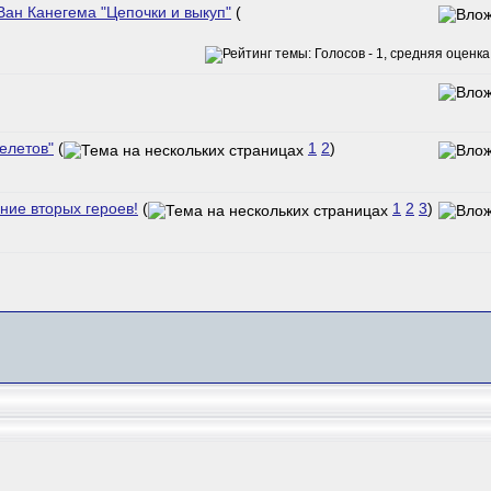
Ван Канегема "Цепочки и выкуп"
(
елетов"
(
1
2
)
ние вторых героев!
(
1
2
3
)