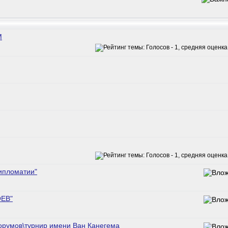
M
дипломатии"
ОЕВ"
орумов\турнир имени Ван Канегема