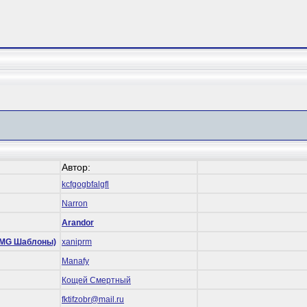
Автор:
kcfgogbfalgfl
Narron
Arandor
 (RMG Шаблоны)
xaniprm
Manafy
Кощей Смертный
fktifzobr@mail.ru