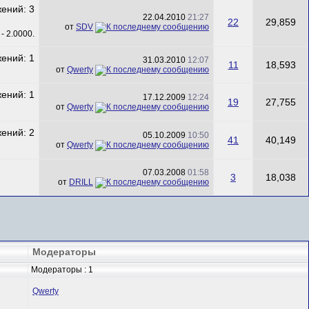
22.04.2010
21:27
22
29,859
от
SDV
31.03.2010
12:07
11
18,593
от
Qwerty
17.12.2009
12:24
19
27,755
от
Qwerty
05.10.2009
10:50
41
40,149
от
Qwerty
07.03.2008
01:58
3
18,038
от
DRILL
Модераторы
Модераторы : 1
Qwerty