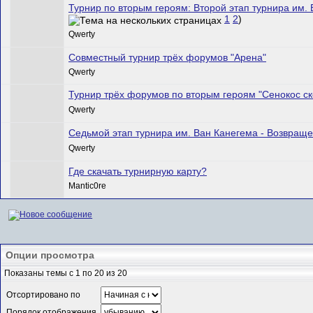
Турнир по вторым героям: Второй этап турнира им. 
1
2
)
Qwerty
Совместный турнир трёх форумов "Арена"
Qwerty
Турнир трёх форумов по вторым героям "Сенокос ск
Qwerty
Седьмой этап турнира им. Ван Канегема - Возвраще
Qwerty
Где скачать турнирную карту?
Mantic0re
Опции просмотра
Показаны темы с 1 по 20 из 20
Отсортировано по
Порядок отображения