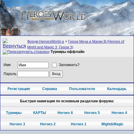
Форум HeroesWorld-а
>
Герои Меча и Магии III (Heroes of
Might and Magic 3, Герои 3)
Турниры оффлайн
Имя
Запомнить?
Пароль
Регистрация
Справка
Пользователи
Календарь
Быстрая навигация по основным разделам форума:
Турниры
КАРТЫ
Heroes 6
Heroes 5
Heroes 4
Heroes 3
Heroes 2
Heroes 1
Might&Magic