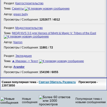
Раздел:
Картостроительство
Тема:
Скрипты
Автор:
green belly
Просмотры / Сообщения:
1202677
/
4012
Раздел:
Модостроительство
Тема:
[МОД] NVS 3.0 для Heroes of Might & Magic V: Tribes of the East
Автор:
Narron
Просмотры / Сообщения:
11881
/
72
Раздел:
Экспедиция
Тема:
🔥 Иказкан -> Тезот
Автор:
Arandor
Просмотры / Сообщения:
154190
/
6055
Самая популярная тема -
Святая Обитель Разврата
Просмотров -
13973850
Новые
Популярная тема с
сообщения
новыми сообщениями