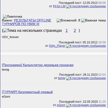
Последний пост: 12.05.2013
08:06
от
Pit for LM
Важно:
РЕЗУЛЬТАТЫ OFFLINE
ТУРНИРОВ ПО HMM III
(
1
2
)
VDV_forever
Последний пост: 05.10.2012
18:58
от
Dirty_Player
[Программа] Калькулятор деревьев прокачки
temig
Последний пост: 28.11.2023
02:03
от
temig
[ТУРНИР] Безлимитный-первый
eGorrr
Последний пост: 22.05.2020
11:25
от
eGorrr