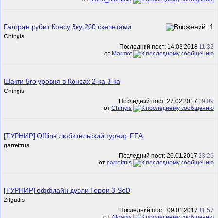
Галтран рубит Консу 3ку 200 скелетами
Chingis
Последний пост: 14.03.2018
11:32
от
Marmot
Шакти 5го уровня в Консах 2-ка 3-ка
Chingis
Последний пост: 27.02.2017
19:09
от
Chingis
[ТУРНИР] Offline любительский турнир FFA
garrettrus
Последний пост: 26.01.2017
23:26
от
garrettrus
[ТУРНИР] оффлайн дуэли Герои 3 SoD
Zilgadis
Последний пост: 09.01.2017
11:57
от
Zilgadis