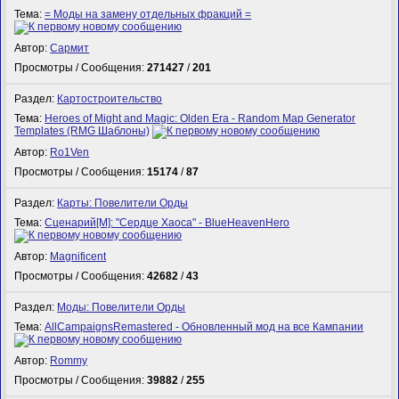
Тема:
= Моды на замену отдельных фракций =
Автор:
Сармит
Просмотры / Сообщения:
271427
/
201
Раздел:
Картостроительство
Тема:
Heroes of Might and Magic: Olden Era - Random Map Generator
Templates (RMG Шаблоны)
Автор:
Ro1Ven
Просмотры / Сообщения:
15174
/
87
Раздел:
Карты: Повелители Орды
Тема:
Сценарий[M]: "Сердце Хаоса" - BlueHeavenHero
Автор:
Magnificent
Просмотры / Сообщения:
42682
/
43
Раздел:
Моды: Повелители Орды
Тема:
AllCampaignsRemastered - Обновленный мод на все Кампании
Автор:
Rommy
Просмотры / Сообщения:
39882
/
255