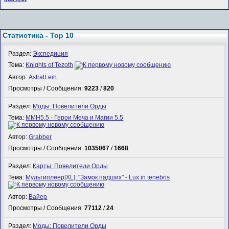
Статистика - Top 10
Раздел:
Экспедиция
Тема:
Knights of Tezoth
Автор:
AstralLein
Просмотры / Сообщения:
9223
/
820
Раздел:
Моды: Повелители Орды
Тема:
MMH5.5 - Герои Меча и Магии 5.5
Автор:
Grabber
Просмотры / Сообщения:
1035067
/
1668
Раздел:
Карты: Повелители Орды
Тема:
Мультиплеер[XL]: "Замок падших" - Lux in tenebris
Автор:
Вайер
Просмотры / Сообщения:
77112
/
24
Раздел:
Моды: Повелители Орды