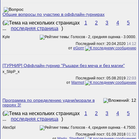
Общие вопросы по участию в оффлайн-турнирах
(
1
2
3
4
5
...
последняя страница
)
Kyle
Последний пост: 20.04.2020
14:12
от
eGorrr
[ТУРНИР] Оффлайн-турнир "Рыцари без меча и без магии"
x_SlipP_x
Последний пост: 05.08.2019
22:03
от
Marmot
Программа по определению удачи/морали в
героях 3!
(
1
2
3
4
5
...
последняя страница
)
AlexSpl
Последний пост: 01.09.2018
01:32
от
Marlo_Stanfield