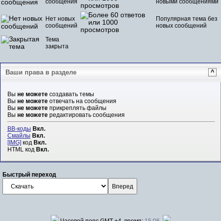
сообщения
новыми сообщениями
Нет новых
Популярная тема без
сообщений
новых сообщений
Тема
закрыта
Ваши права в разделе
^
Вы
не можете
создавать темы
Вы
не можете
отвечать на сообщения
Вы
не можете
прикреплять файлы
Вы
не можете
редактировать сообщения
BB-коды
Вкл.
Смайлы
Вкл.
[IMG]
код
Вкл.
HTML код
Вкл.
Быстрый переход