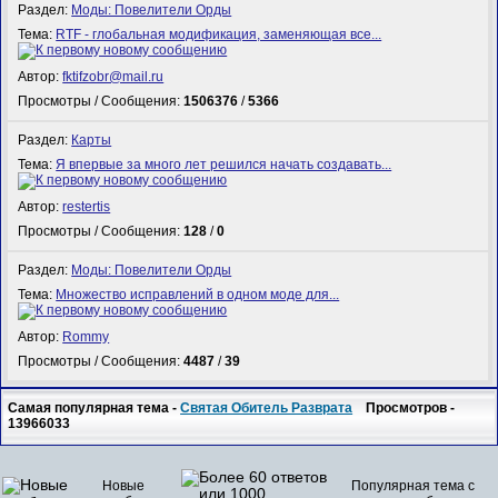
Раздел:
Моды: Повелители Орды
Тема:
RTF - глобальная модификация, заменяющая все...
Автор:
fktifzobr@mail.ru
Просмотры / Сообщения:
1506376
/
5366
Раздел:
Карты
Тема:
Я впервые за много лет решился начать создавать...
Автор:
restertis
Просмотры / Сообщения:
128
/
0
Раздел:
Моды: Повелители Орды
Тема:
Множество исправлений в одном моде для...
Автор:
Rommy
Просмотры / Сообщения:
4487
/
39
Самая популярная тема -
Святая Обитель Разврата
Просмотров -
13966033
Новые
Популярная тема с