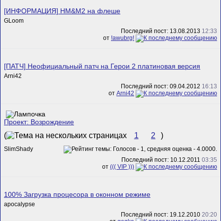
[ИНФОРМАЦИЯ] HM&M2 на флеше
GLoom
Последний пост: 13.08.2013
12:33
от
!awubrg!
[ПАТЧ] Неофициальный патч на Герои 2 платиновая версия
Arni42
Последний пост: 09.04.2012
16:13
от
Arni42
Проект: Возрождение
(
1
2
)
SlimShady
Последний пост: 10.12.2011
03:35
от
((( VIP )))
100% Загрузка процесора в оконном режиме
apocalypse
Последний пост: 19.12.2010
20:20