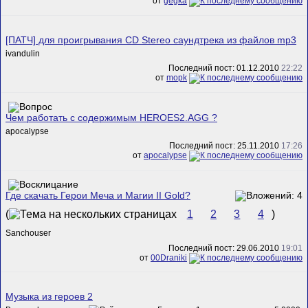
от
gegka
[ПАТЧ] для проигрывания CD Stereo саундтрека из файлов mp3
ivandulin
Последний пост: 01.12.2010
22:22
от
mopk
Чем работать с содержимым HEROES2.AGG ?
apocalypse
Последний пост: 25.11.2010
17:26
от
apocalypse
Где скачать Герои Меча и Магии II Gold?
(
1
2
3
4
)
Sanchouser
Последний пост: 29.06.2010
19:01
от
00Draniki
Музыка из героев 2