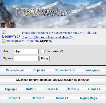
Форум HeroesWorld-а
>
Герои Меча и Магии II: Войны за
Престол (Heroes of Might and Magic 2)
Скачать
Имя
Запомнить?
Пароль
Регистрация
Справка
Пользователи
Календарь
Быстрая навигация по основным разделам форума:
Турниры
КАРТЫ
Heroes 6
Heroes 5
Heroes 4
Heroes 3
Heroes 2
Heroes 1
Might&Magic