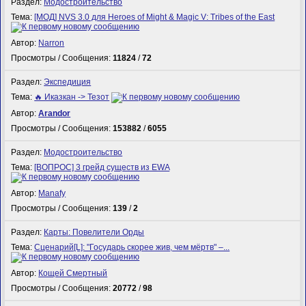
Раздел:
Модостроительство
Тема:
[МОД] NVS 3.0 для Heroes of Might & Magic V: Tribes of the East
Автор:
Narron
Просмотры / Сообщения:
11824
/
72
Раздел:
Экспедиция
Тема:
🔥 Иказкан -> Тезот
Автор:
Arandor
Просмотры / Сообщения:
153882
/
6055
Раздел:
Модостроительство
Тема:
[ВОПРОС] 3 грейд существ из EWA
Автор:
Manafy
Просмотры / Сообщения:
139
/
2
Раздел:
Карты: Повелители Орды
Тема:
Сценарий[L]: "Государь скорее жив, чем мёртв" –...
Автор:
Кощей Смертный
Просмотры / Сообщения:
20772
/
98