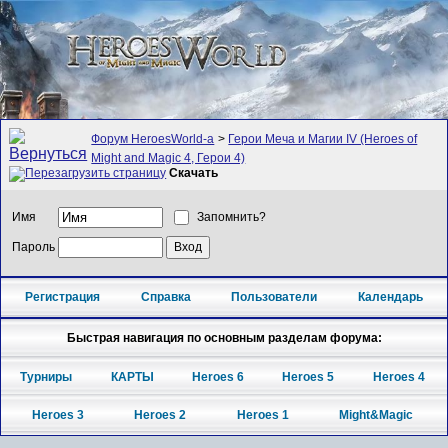
Форум HeroesWorld-а
>
Герои Меча и Магии IV (Heroes of
Might and Magic 4, Герои 4)
Скачать
Имя
Запомнить?
Пароль
Регистрация
Справка
Пользователи
Календарь
Быстрая навигация по основным разделам форума:
Турниры
КАРТЫ
Heroes 6
Heroes 5
Heroes 4
Heroes 3
Heroes 2
Heroes 1
Might&Magic