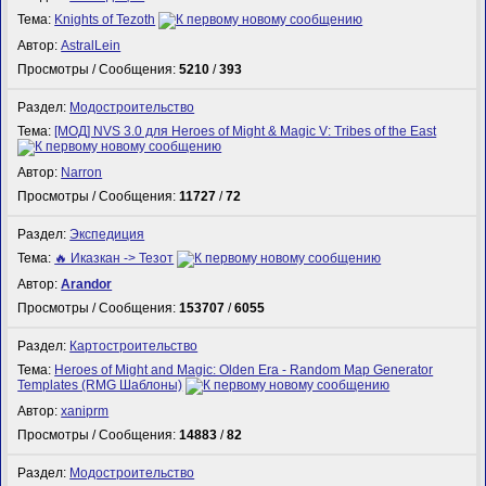
Тема:
Knights of Tezoth
Автор:
AstralLein
Просмотры / Сообщения:
5210
/
393
Раздел:
Модостроительство
Тема:
[МОД] NVS 3.0 для Heroes of Might & Magic V: Tribes of the East
Автор:
Narron
Просмотры / Сообщения:
11727
/
72
Раздел:
Экспедиция
Тема:
🔥 Иказкан -> Тезот
Автор:
Arandor
Просмотры / Сообщения:
153707
/
6055
Раздел:
Картостроительство
Тема:
Heroes of Might and Magic: Olden Era - Random Map Generator
Templates (RMG Шаблоны)
Автор:
xaniprm
Просмотры / Сообщения:
14883
/
82
Раздел:
Модостроительство