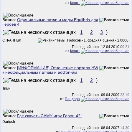
от
Квант
Важно:
Официальные патчи и моды Equlibris для
Героев 4
(
1
2
3
)
CTPAHHuK
Последний пост: 12.04.2010
09:21
от
Квант
Важно:
[ИНФОРМАЦИЯ] Отношение портала HW
к неофициальным патчам и add'on-ам
(
1
2
)
Тими
Последний пост: 09.04.2009
23:19
от
Пандора
Важно:
Где скачать САМУ игру Герои 4?!
Dariush
Последний пост: 08.04.2007
14:30