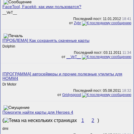
FaceTool, Facekit- как ими пользоватся?
__VeT__
Последний пост: 11.01.2012
18:41
от
Zybr
[ПРОБЛЕМА] Как сохранять скаченые карты
Dolphin
Последний пост: 03.11.2011
11:34
от
__VeT__
[ПРОГРАММА] автосейверы и прочие полезные утилиты для
HOMM4
Dr Motor
Последний пост: 05.08.2011
18:32
от
Gridysgood
Помогите найти карты для Heroes 4
(
1
2
)
dmi