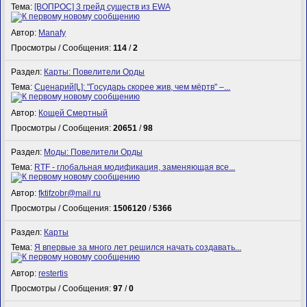
Тема:
[ВОПРОС] 3 грейд существ из EWA
Автор:
Manafy
Просмотры / Сообщения:
114
/
2
Раздел:
Карты: Повелители Орды
Тема:
Сценарий[L]: "Государь скорее жив, чем мёртв" –...
Автор:
Кощей Смертный
Просмотры / Сообщения:
20651
/
98
Раздел:
Моды: Повелители Орды
Тема:
RTF - глобальная модификация, заменяющая все...
Автор:
fktifzobr@mail.ru
Просмотры / Сообщения:
1506120
/
5366
Раздел:
Карты
Тема:
Я впервые за много лет решился начать создавать...
Автор:
restertis
Просмотры / Сообщения:
97
/
0