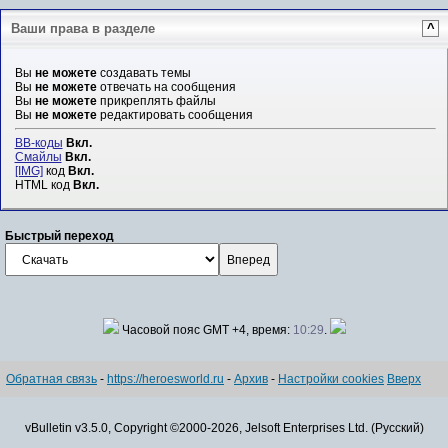
Ваши права в разделе
^
Вы
не можете
создавать темы
Вы
не можете
отвечать на сообщения
Вы
не можете
прикреплять файлы
Вы
не можете
редактировать сообщения
BB-коды
Вкл.
Смайлы
Вкл.
[IMG]
код
Вкл.
HTML код
Вкл.
Быстрый переход
Часовой пояс GMT +4, время:
10:29
.
Обратная связь
-
https://heroesworld.ru
-
Архив
-
Настройки cookies
Вверх
vBulletin v3.5.0, Copyright ©2000-2026, Jelsoft Enterprises Ltd. (Русский)