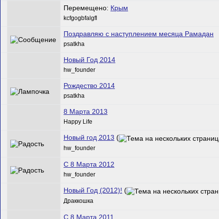
Перемещено:
Крым
kcfgogbfalgfl
Поздравляю с наступлением месяца Рамадан
psatkha
Новый Год 2014
hw_founder
Рождество 2014
psatkha
8 Марта 2013
Happy Life
Новый год 2013
(
hw_founder
C 8 Марта 2012
hw_founder
Новый Год (2012)!
(
Драккошка
C 8 Марта 2011