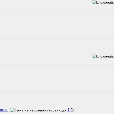
икса!
(
1
2
)