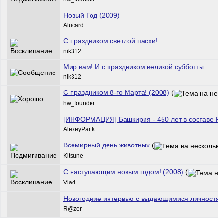
Новый Год (2009)
Alucard
С праздником светлой пасхи!
nik312
Мир вам! И с праздником великой субботты
nik312
С праздником 8-го Марта! (2008)
(
hw_founder
[ИНФОРМАЦИЯ] Башкирия - 450 лет в составе 
AlexeyPank
Всемирный день животных
(
Kitsune
С наступающим новым годом! (2008)
(
Vlad
Новогодние интервью с выдающимися личнос
R@zer