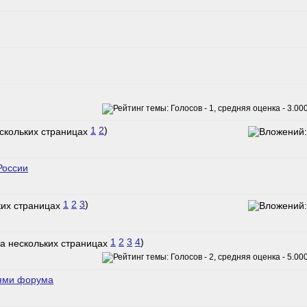
1
2
)
России
1
2
3
)
1
2
3
4
)
тями форума