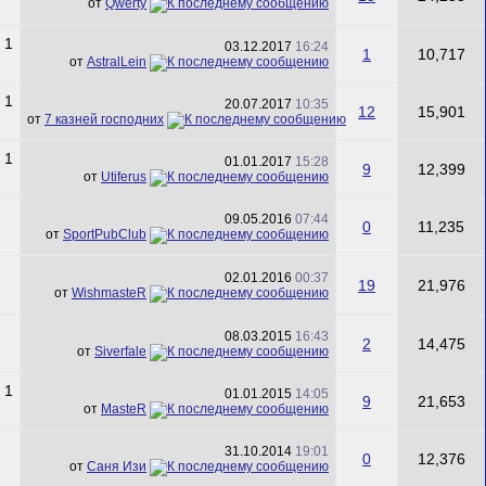
от
Qwerty
03.12.2017
16:24
1
10,717
от
AstralLein
20.07.2017
10:35
12
15,901
от
7 казней господних
01.01.2017
15:28
9
12,399
от
Utiferus
09.05.2016
07:44
0
11,235
от
SportPubClub
02.01.2016
00:37
19
21,976
от
WishmasteR
08.03.2015
16:43
2
14,475
от
Siverfale
01.01.2015
14:05
9
21,653
от
MasteR
31.10.2014
19:01
0
12,376
от
Саня Изи