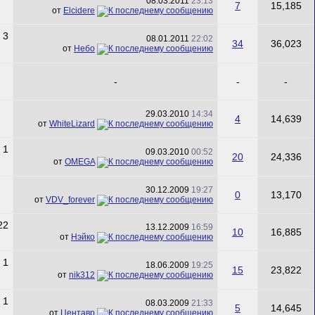
08.03.2011
23:13
7
15,185
от
Elcidere
08.01.2011
22:02
34
36,023
от
Небо
-
-
-
29.03.2010
14:34
4
14,639
от
WhiteLizard
09.03.2010
00:52
20
24,336
от
ОMEGA
30.12.2009
19:27
0
13,170
от
VDV_forever
13.12.2009
16:59
10
16,885
от
Нэйко
18.06.2009
19:25
15
23,822
от
nik312
08.03.2009
21:33
5
14,645
от
Центавр