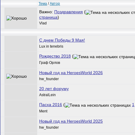
Тема
/
Автор
Важно:
Поздравления
(
страница
)
Vlad
С днем Победы 9 Мая!
Lux in tenebris
Рождество 2018
(
Граф Орлов
Новый год на HeroesWorld 2026
hw_founder
20 лет форуму
AstralLein
Пасха 2016
(
1
Ment
Новый год на HeroesWorld 2025
hw_founder