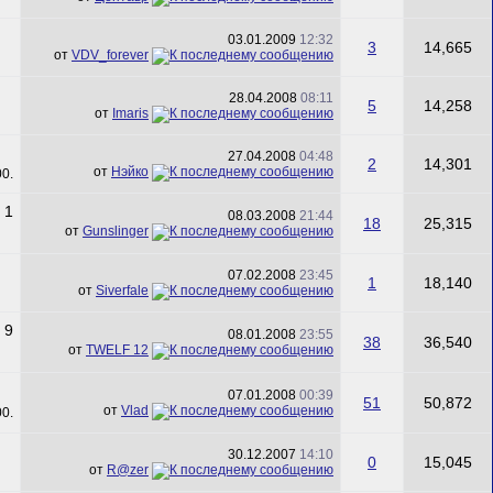
03.01.2009
12:32
3
14,665
от
VDV_forever
28.04.2008
08:11
5
14,258
от
Imaris
27.04.2008
04:48
2
14,301
от
Нэйко
08.03.2008
21:44
18
25,315
от
Gunslinger
07.02.2008
23:45
1
18,140
от
Siverfale
08.01.2008
23:55
38
36,540
от
TWELF 12
07.01.2008
00:39
51
50,872
от
Vlad
30.12.2007
14:10
0
15,045
от
R@zer