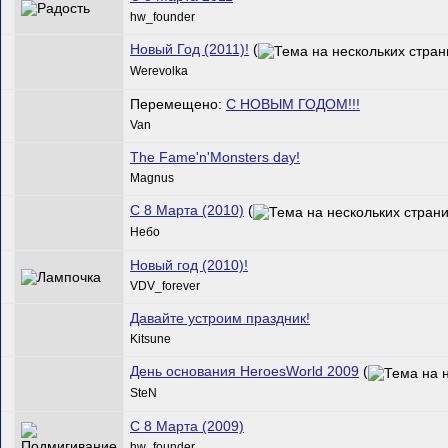
hw_founder
Новый Год (2011)!
(
Werevolka
Перемещено:
С НОВЫМ ГОДОМ!!!
Van
The Fame'n'Monsters day!
Magnus
C 8 Марта (2010)
(
Небо
Новый год (2010)!
VDV_forever
Давайте устроим праздник!
Kitsune
День основания HeroesWorld 2009
(
SteN
C 8 Марта (2009)
hw_founder