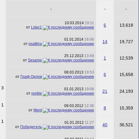
-
-
-
10.03.2014
19:11
6
13,618
от
Lider1
01.01.2014
16:06
14
19,727
от
psatkha
25.12.2013
13:48
1
12,539
от
Sesame
08.03.2013
19:53
6
15,658
от
Граф Орлов
01.01.2013
19:08
21
24,193
от
reptile
09.03.2012
12:36
8
15,359
от
Ment
01.01.2012
11:27
40
36,521
от
Победитель