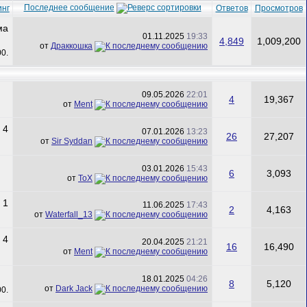
Последнее сообщение
инг
Ответов
Просмотров
01.11.2025
19:33
4,849
1,009,200
от
Драккошка
09.05.2026
22:01
4
19,367
от
Ment
07.01.2026
13:23
26
27,207
от
Sir Syddan
03.01.2026
15:43
6
3,093
от
ToX
11.06.2025
17:43
2
4,163
от
Waterfall_13
20.04.2025
21:21
16
16,490
от
Ment
18.01.2025
04:26
8
5,120
от
Dark Jack