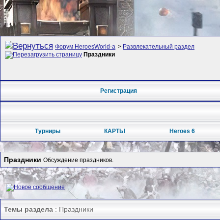
Форум HeroesWorld-а
>
Развлекательный раздел
Праздники
Регистрация
Турниры
КАРТЫ
Heroes 6
Праздники
Обсуждение праздников.
Темы раздела
: Праздники