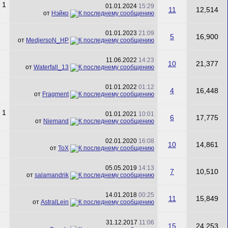
01.01.2024
15:29
11
12,514
от
Нэйко
01.01.2023
21:09
5
16,900
от
MedjersoN_HP
11.06.2022
14:23
10
21,377
от
Waterfall_13
01.01.2022
01:12
4
16,448
от
Fragment
01.01.2021
10:01
6
17,775
от
Niemand
02.01.2020
16:08
10
14,861
от
ToX
05.05.2019
14:13
7
10,510
от
salamandrik
14.01.2018
00:25
11
15,849
от
AstralLein
31.12.2017
11:06
15
24,253