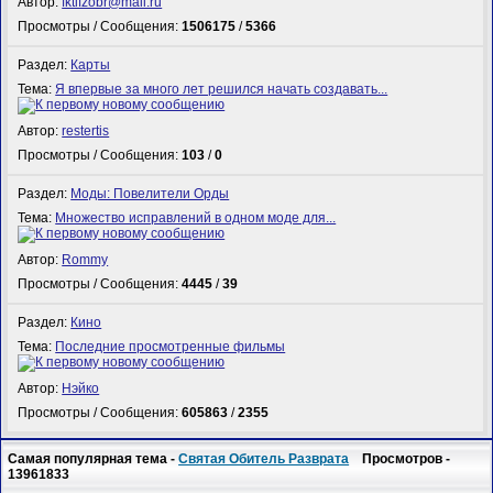
Автор:
fktifzobr@mail.ru
Просмотры / Сообщения:
1506175
/
5366
Раздел:
Карты
Тема:
Я впервые за много лет решился начать создавать...
Автор:
restertis
Просмотры / Сообщения:
103
/
0
Раздел:
Моды: Повелители Орды
Тема:
Множество исправлений в одном моде для...
Автор:
Rommy
Просмотры / Сообщения:
4445
/
39
Раздел:
Кино
Тема:
Последние просмотренные фильмы
Автор:
Нэйко
Просмотры / Сообщения:
605863
/
2355
Самая популярная тема -
Святая Обитель Разврата
Просмотров -
13961833