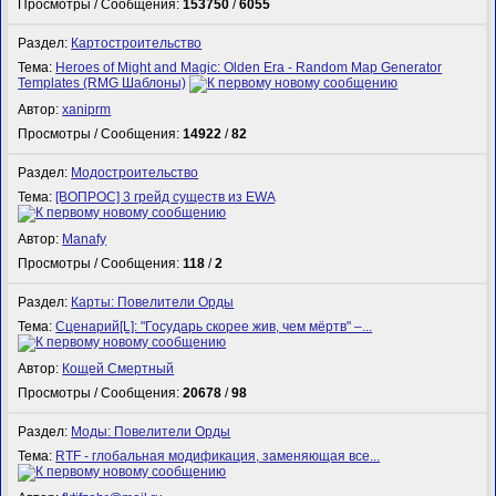
Просмотры / Сообщения:
153750
/
6055
Раздел:
Картостроительство
Тема:
Heroes of Might and Magic: Olden Era - Random Map Generator
Templates (RMG Шаблоны)
Автор:
xaniprm
Просмотры / Сообщения:
14922
/
82
Раздел:
Модостроительство
Тема:
[ВОПРОС] 3 грейд существ из EWA
Автор:
Manafy
Просмотры / Сообщения:
118
/
2
Раздел:
Карты: Повелители Орды
Тема:
Сценарий[L]: "Государь скорее жив, чем мёртв" –...
Автор:
Кощей Смертный
Просмотры / Сообщения:
20678
/
98
Раздел:
Моды: Повелители Орды
Тема:
RTF - глобальная модификация, заменяющая все...