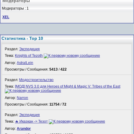
Модераторы
Модераторы : 1
XEL
Статистика - Top 10
Раздел:
Экспедиция
Тема:
Knights of Tezoth
Автор:
AstralLein
Просмотры / Сообщения:
5413
/
422
Раздел:
Модостроительство
Тема:
[МОД] NVS 3.0 для Heroes of Might & Magic V: Tribes of the East
Автор:
Narron
Просмотры / Сообщения:
11754
/
72
Раздел:
Экспедиция
Тема:
🔥 Иказкан -> Тезот
Автор:
Arandor