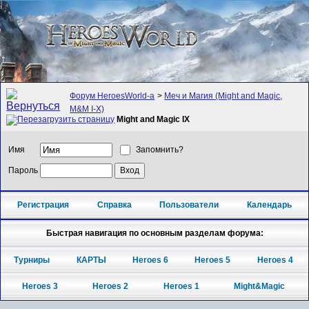
Форум HeroesWorld-а
>
Меч и Магия (Might and Magic,
M&M I-X)
Might and Magic IX
Имя
Запомнить?
Пароль
Регистрация
Справка
Пользователи
Календарь
Быстрая навигация по основным разделам форума:
Турниры
КАРТЫ
Heroes 6
Heroes 5
Heroes 4
Heroes 3
Heroes 2
Heroes 1
Might&Magic