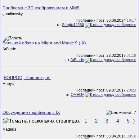
Проблема с 3D изображением в MM9
goodkovsky
Последний пост: 30.06.2024
19:17
от
Sergio44560
Большой обзор на Might and Magic 9 (IX)
ArBlade
Последний пост: 23.02.2019
01:18
от
ArBlade
[ВОПРОС] Течение дня
Mepyc
Последний пост: 09.07.2017
20:23
от
ОMEGA
Обсуждение might&magic IX
(
1
2
3
4
5
)
Magnus
Последний пост: 30.04.2016
00:10