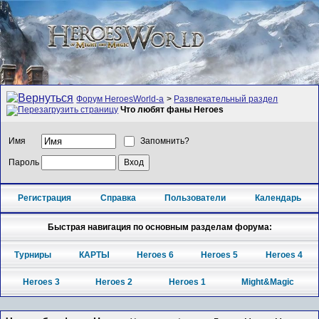
Форум HeroesWorld-а
>
Развлекательный раздел
Что любят фаны Heroes
Имя
Запомнить?
Пароль
Регистрация
Справка
Пользователи
Календарь
Быстрая навигация по основным разделам форума:
Турниры
КАРТЫ
Heroes 6
Heroes 5
Heroes 4
Heroes 3
Heroes 2
Heroes 1
Might&Magic