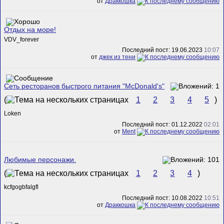
от
Драккошка
Отдых на море!
VDV_forever
Последний пост: 19.06.2023
10:07
от
джек из тени
Сеть ресторанов быстрого питания "McDonald's"
(
1
2
3
4
5
)
Loken
Последний пост: 01.12.2022
02:01
от
Ment
Любимые персонажи.
(
1
2
3
4
)
kcfgogbfalgfl
Последний пост: 10.08.2022
10:51
от
Драккошка