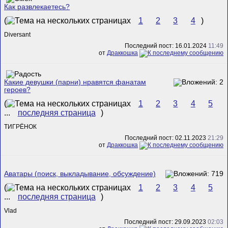
Как развлекаетесь?
(
1
2
3
4
)
Diversant
Последний пост: 16.01.2024
11:49
от
Драккошка
Какие девушки (парни) нравятся фанатам
героев?
(
1
2
3
4
5
...
последняя страница
)
ТИГРЁНОК
Последний пост: 02.11.2023
21:29
от
Драккошка
Аватары (поиск, выкладывание, обсуждение)
(
1
2
3
4
5
...
последняя страница
)
Vlad
Последний пост: 29.09.2023
02:03