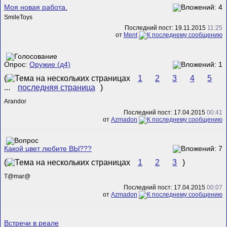
Моя новая работа.
SmileToys
Последний пост: 19.11.2015
11:25
от
Ment
Опрос:
Оружие (д4)
(
1
2
3
4
5
...
последняя страница
)
Arandor
Последний пост: 17.04.2015
00:41
от
Azmadon
Какой цвет любите ВЫ???
(
1
2
3
)
T@mar@
Последний пост: 17.04.2015
00:07
от
Azmadon
Встречи в реале