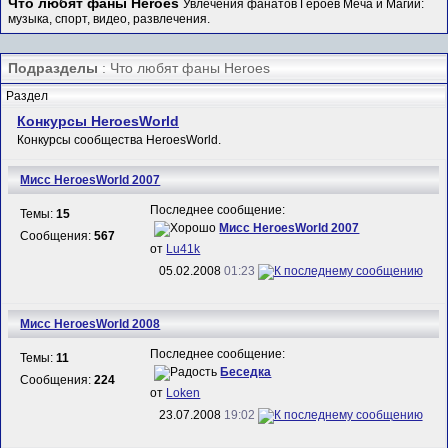
Что любят фаны Heroes
Увлечения фанатов Героев Меча и Магии:
музыка, спорт, видео, развлечения.
Подразделы
: Что любят фаны Heroes
Раздел
Конкурсы HeroesWorld
Конкурсы сообщества HeroesWorld.
Мисс HeroesWorld 2007
Последнее сообщение:
Темы:
15
Мисс HeroesWorld 2007
Сообщения:
567
от
Lu41k
05.02.2008
01:23
Мисс HeroesWorld 2008
Последнее сообщение:
Темы:
11
Беседка
Сообщения:
224
от
Loken
23.07.2008
19:02