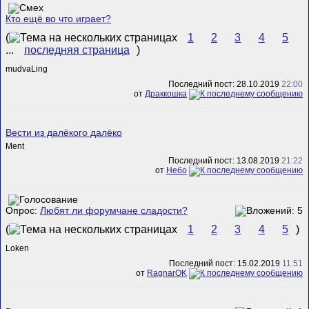
Кто ещё во что играет?
(
1
2
3
4
5
...
последняя страница
)
mudvaLing
Последний пост: 28.10.2019
22:00
от
Драккошка
Вести из далёкого далёко
Ment
Последний пост: 13.08.2019
21:22
от
Небо
Опрос:
Любят ли форумчане сладости?
(
1
2
3
4
5
)
Loken
Последний пост: 15.02.2019
11:51
от
RagnarOK