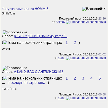
Фигурка вампира из HOMM 3
SmileToys
Последний пост: 16.11.2016
23:36
от
Asimov
Опрос:
[ОБСУЖДЕНИЕ] Чашечку кофе?..
(
1
2
)
Wistrit
Последний пост: 05.08.2016
01:02
от
Gash
Опрос:
А КАК У ВАС С АНГЛИЙСКИМ?
(
1
2
3
4
5
...
последняя страница
)
ТИГРЁНОК
Последний пост: 05.08.2016
00:58
от
Gash