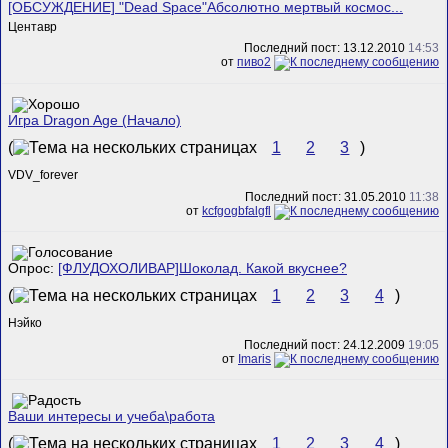
[ОБСУЖДЕНИЕ] "Dead Space"Абсолютно мертвый космос...
Центавр
Последний пост: 13.12.2010
14:53
от
пиво2
Игра Dragon Age (Начало)
(
1
2
3
)
VDV_forever
Последний пост: 31.05.2010
11:38
от
kcfgogbfalgfl
Опрос:
[ФЛУДОХОЛИВАР]Шоколад. Какой вкуснее?
(
1
2
3
4
)
Нэйко
Последний пост: 24.12.2009
19:05
от
Imaris
Ваши интересы и учеба\работа
(
1
2
3
4
)