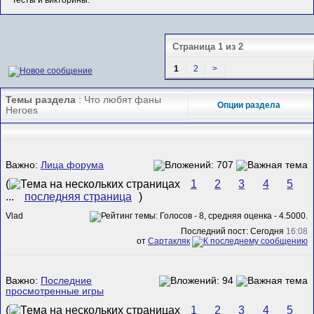
Тесты и викторины.
Страница 1 из 2
1
2
>
Темы раздела
: Что любят фаны
Опции раздела
Heroes
Важно:
Лица форума
(
1
2
3
4
5
...
последняя страница
)
Vlad
Последний пост: Сегодня
16:08
от
Сартакляк
Важно:
Последние
просмотренные игры
(
1
2
3
4
5