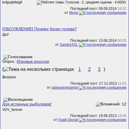
kcfgogbfalgfl
Последний пост: 09.09.2014
18:22
от
Mona
[ОБСУЖДЕНИЕ] Почему болит голова?
ДаУ
Последний пост: 13.06.2014
00:05
от
SandroXXL
Опрос:
Игровые консоли
(
1
2
3
)
$korpion
Последний пост: 17.12.2013
11:01
от
valeraprogramist
Для истинных рыболовов!
VDV_forever
Последний пост: 18.08.2013
22:04
от
Граф Орлов