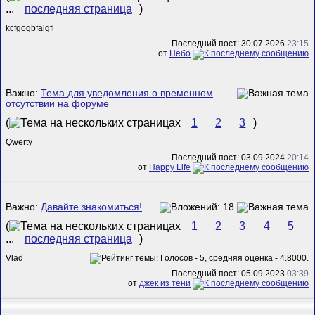
...
последняя страница
)
kcfgogbfalgfl
Последний пост: 30.07.2026
23:15
от
Небо
Важно:
Тема для уведомления о временном
отсутствии на форуме
(
1
2
3
)
Qwerty
Последний пост: 03.09.2024
20:14
от
Happy Life
Важно:
Давайте знакомиться!
(
1
2
3
4
5
...
последняя страница
)
Vlad
Последний пост: 05.09.2023
03:39
от
джек из тени