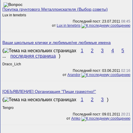
Покупка грунтового Металлоискателя (Выбор,советы)
Lux in tenebris
Последний пост: 23.07.2011
08:45
от
Lux in tenebris
Ваши школьные клички и любимые/не любимые имена
(
1
2
3
4
5
...
последняя страница
)
Draco_Lich
Последний пост: 03.06.2011
02:16
от
Arandor
[ОБЪЯВЛЕНИЕ] Организация "Пиши грамотно!"
(
1
2
3
)
Tengro
Последний пост: 09.01.2011
20:21
от
Amko