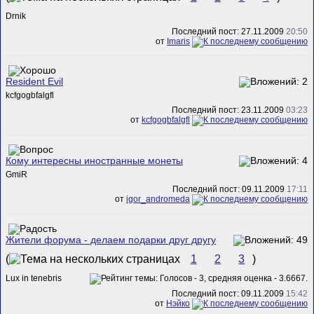
Drnik
Последний пост: 27.11.2009
20:50
от
Imaris
Resident Evil
kcfgogbfalgfl
Последний пост: 23.11.2009
03:23
от
kcfgogbfalgfl
Кому интересны иностранные монеты
GmiR
Последний пост: 09.11.2009
17:11
от
igor_andromeda
Жители форума - делаем подарки друг другу
(
1
2
3
)
Lux in tenebris
Последний пост: 09.11.2009
15:42
от
Нэйко