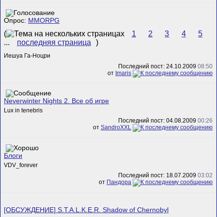
Опрос:
MMORPG
(
1
2
3
4
5
...
последняя страница
)
Иешуа Га-Ноцри
Последний пост: 24.10.2009
08:50
от
Imaris
Neverwinter Nights 2. Все об игре
Lux in tenebris
Последний пост: 04.08.2009
00:26
от
SandroXXL
Блоги
VDV_forever
Последний пост: 18.07.2009
03:02
от
Пандора
[ОБСУЖДЕНИЕ] S.T.A.L.K.E.R. Shadow of Chernobyl