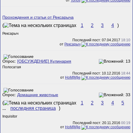
от
Torloff
Прохождения и статьи от Рексарыча
(
1
2
3
4
)
Рексарыч
Последний пост: 07.04.2017
18:10
от
Рексарыч
Опрос:
[ОБСУЖДЕНИЕ] Кулинария
Полосатая
Последний пост: 10.12.2016
18:44
от
HoM[M]ie
Опрос:
Домашние животные
(
1
2
3
4
5
...
последняя страница
)
Inquisitor
Последний пост: 20.11.2016
00:19
от
HoM[M]ie