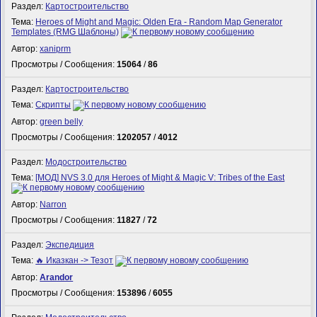
Раздел:
Картостроительство
Тема:
Heroes of Might and Magic: Olden Era - Random Map Generator
Templates (RMG Шаблоны)
Автор:
xaniprm
Просмотры / Сообщения:
15064
/
86
Раздел:
Картостроительство
Тема:
Скрипты
Автор:
green belly
Просмотры / Сообщения:
1202057
/
4012
Раздел:
Модостроительство
Тема:
[МОД] NVS 3.0 для Heroes of Might & Magic V: Tribes of the East
Автор:
Narron
Просмотры / Сообщения:
11827
/
72
Раздел:
Экспедиция
Тема:
🔥 Иказкан -> Тезот
Автор:
Arandor
Просмотры / Сообщения:
153896
/
6055