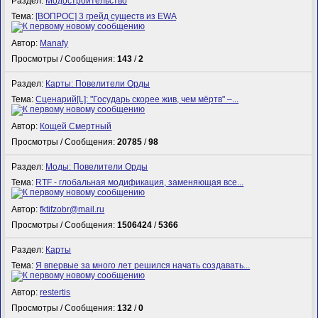
Раздел:
Модостроительство
Тема:
[ВОПРОС] 3 грейд существ из EWA
Автор:
Manafy
Просмотры / Сообщения:
143
/
2
Раздел:
Карты: Повелители Орды
Тема:
Сценарий[L]: "Государь скорее жив, чем мёртв" –...
Автор:
Кощей Смертный
Просмотры / Сообщения:
20785
/
98
Раздел:
Моды: Повелители Орды
Тема:
RTF - глобальная модификация, заменяющая все...
Автор:
fktifzobr@mail.ru
Просмотры / Сообщения:
1506424
/
5366
Раздел:
Карты
Тема:
Я впервые за много лет решился начать создавать...
Автор:
restertis
Просмотры / Сообщения:
132
/
0