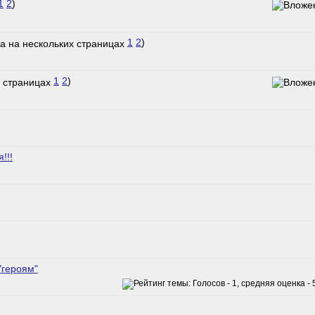
1
2
)
1
2
)
1
2
)
!!!
"героям"