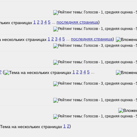
1
2
3
4
5
...
последняя страница
)
1
2
3
4
5
...
последняя страница
)
?
(
1
2
3
4
5
...
1
2
)