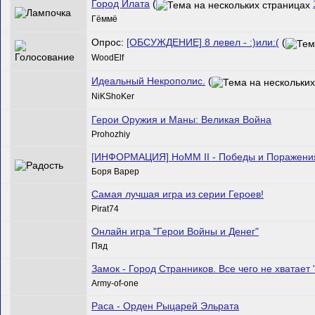
Город Илата
(
Гёммё
Опрос:
[ОБСУЖДЕНИЕ] 8 левел - :)или:(
(
WoodElf
Идеальный Некрополис.
(
NiKShoKer
Герои Оружия и Маны: Великая Война
Prohozhiy
[ИНФОРМАЦИЯ] HoMM II - Победы и Поражения
Боря Варер
Самая лучшая игра из серии Героев!
Pirat74
Онлайн игра "Герои Войны и Денег"
Пяд
Замок - Город Странников. Все чего не хватает 
Army-of-one
Раса - Орден Рыцарей Эльрата