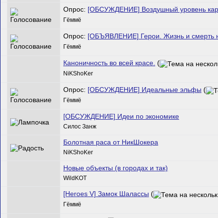
Опрос:
[ОБСУЖДЕНИЕ] Воздушный уровень ка
Гёммё
Опрос:
[ОБЪЯВЛЕНИЕ] Герои. Жизнь и смерть н
Гёммё
Каноничность во всей красе.
(
NiKShoKer
Опрос:
[ОБСУЖДЕНИЕ] Идеальные эльфы
(
Гёммё
[ОБСУЖДЕНИЕ] Идеи по экономике
Силос Занж
Болотная раса от НикШокера
NiKShoKer
Новые объекты (в городах и так)
WildKOT
[Heroes V] Замок Шалассы
(
Гёммё