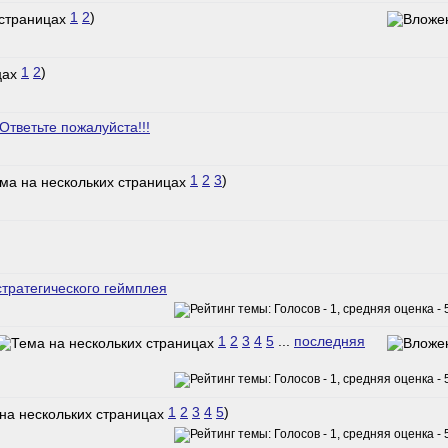
1
2
)
1
2
)
Ответьте пожалуйста!!!
1
2
3
)
тратегического геймплея
1
2
3
4
5
...
последняя
1
2
3
4
5
)