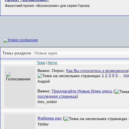
Фанатский проект «Вознесение» для серии Героев.
Темы раздела
: Новые идеи
Тема
/
Автор
Важно: Опрос:
Как Вы относитесь к возможносм
1
2
3
4
5
...
по
Андрей
Важно:
Предлагайте Новые Идеи здесь
(
последняя страница
)
Alex_soldier
Фабрика рас
(
TibWar