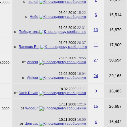
от
markal
08.04.2010
15:22
6
16,514
от
Небо
31.03.2010
22:31
10
16,870
от
Победитель
01.07.2009
20:37
11
17,800
от
Ranmaru Rei
26.05.2009
19:55
27
30,694
от
Visiteur
26.05.2009
19:04
24
29,165
от
Visiteur
18.02.2009
22:11
9
16,485
от
Darth Revan
17.11.2008
12:16
15
26,657
от
WoodElf
15.11.2008
16:50
4
16,442
от
Центавр