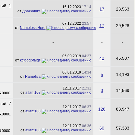
16.12.2023
17:14
17
23,563
от
Драккошка
07.12.2022
23:57
17
29,528
от
Nameless Hero
-
-
-
05.09.2019
04:27
42
45,587
от
kcfgogbfalgfl
06.01.2019
14:34
5
13,193
от
Rameliya
12.11.2017
21:31
3
14,569
от
atlant108
12.11.2017
06:37
128
83,947
от
atlant108
12.11.2017
06:36
60
57,383
от
atlant108