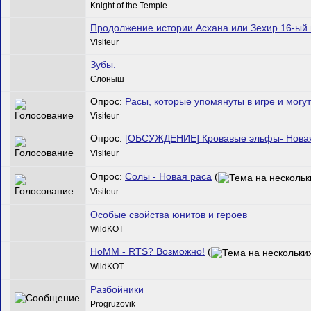
Knight of the Temple
Продолжение истории Асхана или Зехир 16-ый 
Visiteur
Зубы.
Слоныш
Опрос:
Расы, которые упомянуты в игре и могут
Visiteur
Опрос:
[ОБСУЖДЕНИЕ] Кровавые эльфы- Нова
Visiteur
Опрос:
Солы - Новая раса
(
Visiteur
Особые свойства юнитов и героев
WildKOT
HoMM - RTS? Возможно!
(
WildKOT
Разбойники
Progruzovik