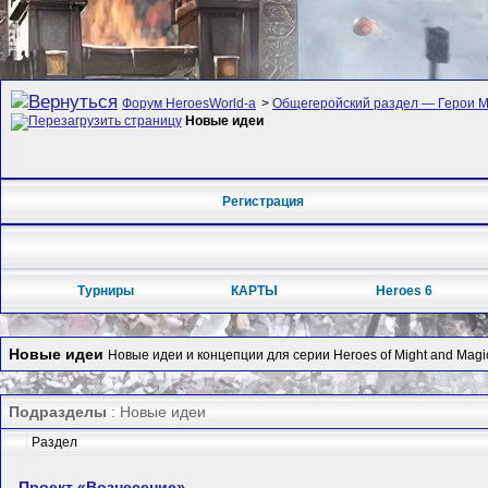
Форум HeroesWorld-а
>
Общегеройский раздел — Герои Ме
Новые идеи
Регистрация
Турниры
КАРТЫ
Heroes 6
Новые идеи
Новые идеи и концепции для серии Heroes of Might and Magi
Подразделы
: Новые идеи
Раздел
Проект «Вознесение»