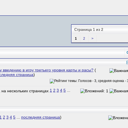
Страница 1 из 2
1
2
>
у введению в игру третьего уровня карты и расы?
(
следняя страница
)
1
2
3
4
5
...
1
2
3
4
5
...
последняя страница
)