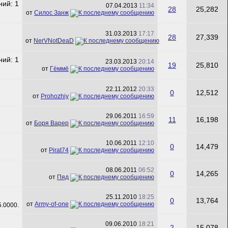
07.04.2013
11:34
28
25,282
от
Силос Занж
31.03.2013
17:17
28
27,339
от
NerVNotDeaD
23.03.2013
20:14
19
25,810
от
Гёммё
22.11.2012
20:33
0
12,512
от
Prohozhiy
29.06.2011
16:59
11
16,198
от
Боря Варер
10.06.2011
12:10
0
14,479
от
Pirat74
08.06.2011
06:52
0
14,265
от
Пяд
25.11.2010
18:25
0
13,764
от
Army-of-one
09.06.2010
18:21
2
15,078