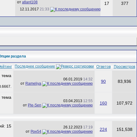
от
atlant108
17
377
12.11.2017
21:33
Опции раздела
Последнее сообщение
Рейтинг
Ответов
Просмотров
06.01.2019
14:32
90
83,936
от
Rameliya
03.04.2013
12:55
160
107,972
от
Ple-Sen
26.12.2023
17:19
224
151,538
от
Рон54