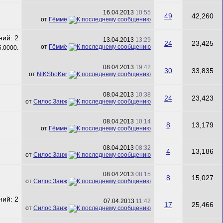
16.04.2013
10:55
49
42,260
от
Гёммё
13.04.2013
13:29
24
23,425
от
Гёммё
08.04.2013
19:42
30
33,835
от
NiKShoKer
08.04.2013
10:38
24
23,423
от
Силос Занж
08.04.2013
10:14
8
13,179
от
Гёммё
08.04.2013
08:32
4
13,186
от
Силос Занж
08.04.2013
08:15
8
15,027
от
Силос Занж
07.04.2013
11:42
17
25,466
от
Силос Занж