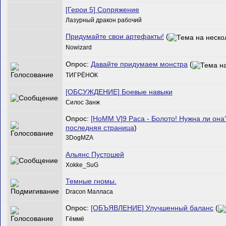
[Герои 5] Сопряжение
Лазурный дракон рабочий
Придумайте свои артефакты!
(
Nowizard
Опрос:
Давайте придумаем монстра
(
ТИГРЁНОК
[ОБСУЖДЕНИЕ] Боевые навыки
Силос Занж
Опрос:
[HoMM V]9 Раса - Болото! Нужна ли она
последняя страница
)
3DogMZA
Альянс Пустошей
Xokke_SuG
Темные гномы.
Dracon Малласа
Опрос:
[ОБЪЯВЛЕНИЕ] Улучшенный баланс
(
Гёммё