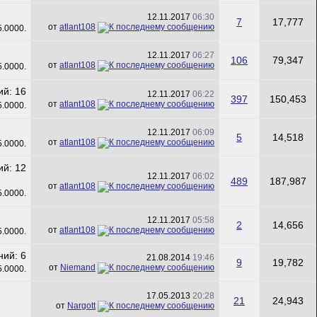
12.11.2017
06:30
7
17,777
от
atlant108
12.11.2017
06:27
106
79,347
от
atlant108
12.11.2017
06:22
397
150,453
от
atlant108
12.11.2017
06:09
5
14,518
от
atlant108
12.11.2017
06:02
489
187,987
от
atlant108
12.11.2017
05:58
2
14,656
от
atlant108
21.08.2014
19:46
9
19,782
от
Niemand
17.05.2013
20:28
21
24,943
от
Nargott