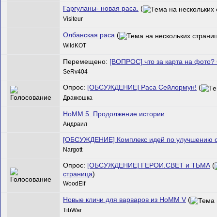
Гаргуланы- новая раса.
(
Visiteur
Олбанская раса
(
WildKOT
Перемещено:
[ВОПРОС] что за карта на фото? 
SeRv404
Опрос:
[ОБСУЖДЕНИЕ] Раса Сейлормун!
(
Драккошка
HoMM 5. Продолжение истории
Андраил
[ОБСУЖДЕНИЕ] Комплекс идей по улучшению с
Nargott
Опрос:
[ОБСУЖДЕНИЕ] ГЕРОИ.СВЕТ и ТЬМА
(
страница
)
WoodElf
Новые кличи для варваров из HoMM V
(
TibWar