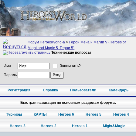
Форум HeroesWorld-а
>
Герои Меча и Магии V (Heroes of
Might and Magic 5, Герои 5)
Технические вопросы
Имя
Запомнить?
Пароль
Регистрация
Справка
Пользователи
Календарь
Быстрая навигация по основным разделам форума:
Турниры
КАРТЫ
Heroes 6
Heroes 5
Heroes 4
Heroes 3
Heroes 2
Heroes 1
Might&Magic