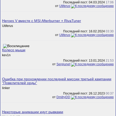
Последний пост: 04.03.2024
17:06
от
Utiferus
Heroes V вместе с MSI Afterburner + RivaTuner
Utiferus
Последний пост: 16.02.2024
03:30
от
Utiferus
Колесо мыши
kev1n
Последний пост: 13.01.2024
21:53
от
Sergiunet
Ошибка при прохождении последней миссии третьей кампании
"Повелителей орды"
linker
Последний пост: 26.12.2023
00:37
от
DmitryDD
Некоторые анимации идут рывками