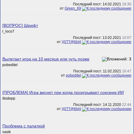
Последний пост: 14.02.2021
18:30
от
Green_69
[ВОПРОС] Шрифт
l_loco7
Последний пост: 13.02.2021
10:07
от
}{0TT@6bI4
Вылетает игра на 10 месяце или чуть позже
pobeditel
Последний пост: 11.02.2021
16:47
от
pobeditel
[ПРОБЛЕМА] Игра виснет при когда проигрывает союзник-ИИ
itisdepp
Последний пост: 14.11.2020
22:44
от
}{0TT@6bI4
Проблема с палаткой
vasik