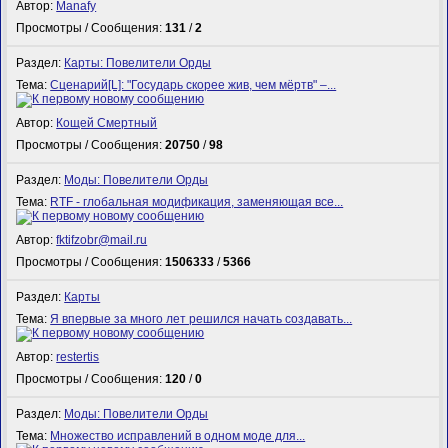
Автор:
Manafy
Просмотры / Сообщения:
131
/
2
Раздел:
Карты: Повелители Орды
Тема:
Сценарий[L]: "Государь скорее жив, чем мёртв" –...
Автор:
Кощей Смертный
Просмотры / Сообщения:
20750
/
98
Раздел:
Моды: Повелители Орды
Тема:
RTF - глобальная модификация, заменяющая все...
Автор:
fktifzobr@mail.ru
Просмотры / Сообщения:
1506333
/
5366
Раздел:
Карты
Тема:
Я впервые за много лет решился начать создавать...
Автор:
restertis
Просмотры / Сообщения:
120
/
0
Раздел:
Моды: Повелители Орды
Тема:
Множество исправлений в одном моде для...