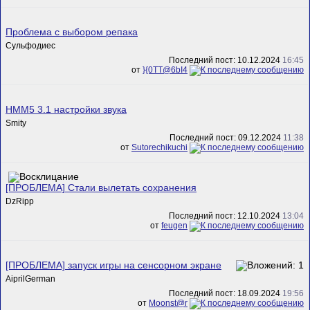
Проблема с выбором репака
Сульфодиес
Последний пост: 10.12.2024
16:45
от
}{0TT@6bI4
HMM5 3.1 настройки звука
Smity
Последний пост: 09.12.2024
11:38
от
Sutorechikuchi
[ПРОБЛЕМА] Стали вылетать сохранения
DzRipp
Последний пост: 12.10.2024
13:04
от
feugen
[ПРОБЛЕМА] запуск игры на сенсорном экране
AiprilGerman
Последний пост: 18.09.2024
19:56
от
Mооnst@r