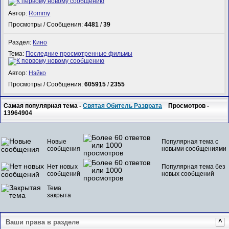
Автор:
Rommy
Просмотры / Сообщения:
4481
/
39
Раздел:
Кино
Тема:
Последние просмотренные фильмы
Автор:
Нэйко
Просмотры / Сообщения:
605915
/
2355
Самая популярная тема -
Святая Обитель Разврата
Просмотров -
13964904
Новые
Популярная тема с
сообщения
новыми сообщениями
Нет новых
Популярная тема без
сообщений
новых сообщений
Тема
закрыта
Ваши права в разделе
^