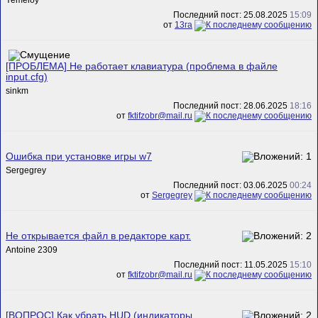
Последний пост: 25.08.2025
15:09
от
13га
[ПРОБЛЕМА] Не работает клавиатура (проблема в файле
input.cfg)
sinkm
Последний пост: 28.06.2025
18:16
от
fktifzobr@mail.ru
Ошибка при установке игры w7
Sergegrey
Последний пост: 03.06.2025
00:24
от
Sergegrey
Не открывается файл в редакторе карт.
Antoine 2309
Последний пост: 11.05.2025
15:10
от
fktifzobr@mail.ru
[ВОПРОС] Как убрать HUD (индикаторы,