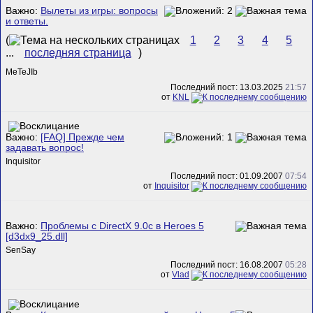
Важно:
Вылеты из игры: вопросы
и ответы.
(
1
2
3
4
5
...
последняя страница
)
MeTeJIb
Последний пост: 13.03.2025
21:57
от
KNL
Важно:
[FAQ] Прежде чем
задавать вопрос!
Inquisitor
Последний пост: 01.09.2007
07:54
от
Inquisitor
Важно:
Проблемы с DirectX 9.0c в Heroes 5
[d3dx9_25.dll]
SenSay
Последний пост: 16.08.2007
05:28
от
Vlad