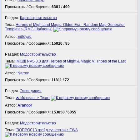
Автор:
Злобный Ящур
Просмотры / Сообщения:
6381
/
499
Раздел:
Картостроительство
Тема:
Heroes of Might and Magic: Olden Era - Random Map Generator
Templates (RMG Шаблоны)
Автор:
Edloyad
Просмотры / Сообщения:
15026
/
85
Раздел:
Модостроительство
Тема:
[МОД] NVS 3.0 для Heroes of Might & Magic V: Tribes of the East
Автор:
Narron
Просмотры / Сообщения:
11811
/
72
Раздел:
Экспедиция
Тема:
🔥 Иказкан -> Тезот
Автор:
Arandor
Просмотры / Сообщения:
153858
/
6055
Раздел:
Модостроительство
Тема:
[ВОПРОС] 3 грейд существ из EWA