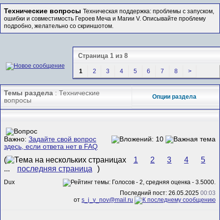
Технические вопросы
Техническая поддержка: проблемы с запуском,
ошибки и совместимость Героев Меча и Магии V. Описывайте проблему
подробно, желательно со скриншотом.
Страница 1 из 8
1
2
3
4
5
6
7
8
>
Темы раздела
: Технические
Опции раздела
вопросы
Важно:
Задайте свой вопрос
здесь, если ответа нет в FAQ
(
1
2
3
4
5
...
последняя страница
)
Dux
Последний пост: 26.05.2025
00:03
от
s_j_v_nov@mail.ru