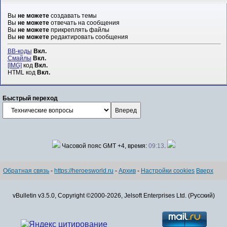
Вы
не можете
создавать темы
Вы
не можете
отвечать на сообщения
Вы
не можете
прикреплять файлы
Вы
не можете
редактировать сообщения
BB-коды
Вкл.
Смайлы
Вкл.
[IMG]
код
Вкл.
HTML код
Вкл.
Быстрый переход
Часовой пояс GMT +4, время:
09:13
.
Обратная связь
-
https://heroesworld.ru
-
Архив
-
Настройки cookies
Вверх
vBulletin v3.5.0, Copyright ©2000-2026, Jelsoft Enterprises Ltd. (Русский)