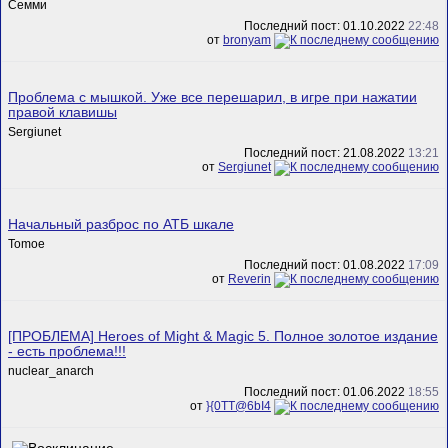
Семми
Последний пост: 01.10.2022
22:48
от
bronyam
Проблема с мышкой. Уже все перешарил, в игре при нажатии
правой клавишы
Sergiunet
Последний пост: 21.08.2022
13:21
от
Sergiunet
Начальный разброс по АТБ шкале
Tomoe
Последний пост: 01.08.2022
17:09
от
Rеverin
[ПРОБЛЕМА] Heroes of Might & Magic 5. Полное золотое издание
- есть проблема!!!
nuclear_anarch
Последний пост: 01.06.2022
18:55
от
}{0TT@6bI4