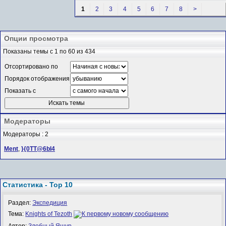
1
2
3
4
5
6
7
8
>
Опции просмотра
Показаны темы с 1 по 60 из 434
Отсортировано по
Порядок отображения
Показать с
Модераторы
Модераторы : 2
Ment
,
}{0TT@6bI4
Статистика - Top 10
Раздел:
Экспедиция
Тема:
Knights of Tezoth