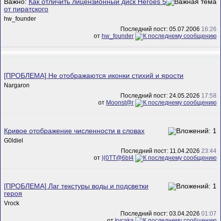
Важно:
Как отличить лицензионный диск Heroes 5
от пиратского
hw_founder
Последний пост: 05.07.2006
16:26
от
hw_founder
[ПРОБЛЕМА] Не отображаются иконки стихий и ярости
Nargaron
Последний пост: 24.05.2026
17:58
от
Mооnst@r
Кривое отображение численности в словах
G0ldiel
Последний пост: 11.04.2026
23:44
от
}{0TT@6bI4
[ПРОБЛЕМА] Лаг текстуры воды и подсветки
героя
Vrock
Последний пост: 03.04.2026
01:07
от
kycaka