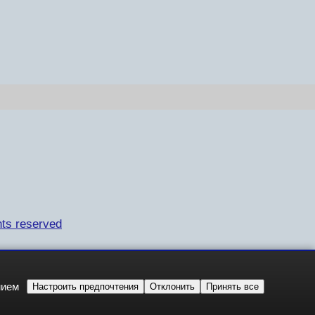
ts reserved
нием
Настроить предпочтения
Отклонить
Принять все