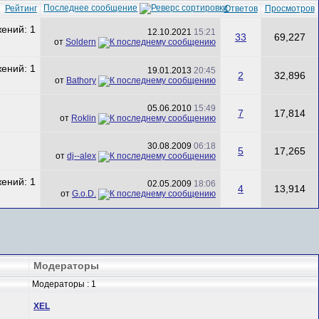
Последнее сообщение
Рейтинг
Ответов
Просмотров
12.10.2021
15:21
33
69,227
от
Soldern
19.01.2013
20:45
2
32,896
от
Bathory
05.06.2010
15:49
7
17,814
от
Roklin
30.08.2009
06:18
5
17,265
от
dj--alex
02.05.2009
18:06
4
13,914
от
G.o.D.
Модераторы
Модераторы : 1
XEL