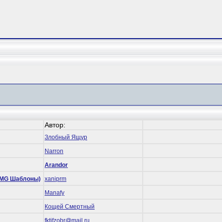
Автор:
Злобный Ящур
Narron
Arandor
 (RMG Шаблоны)
xaniprm
Manafy
Кощей Смертный
fktifzobr@mail.ru