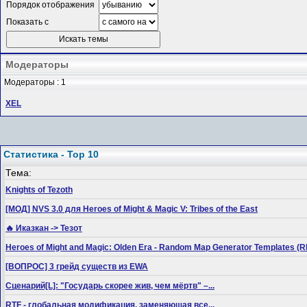
Порядок отображения
Показать с
Модераторы
Модераторы : 1
XEL
Статистика - Top 10
Тема:
Knights of Tezoth
[МОД] NVS 3.0 для Heroes of Might & Magic V: Tribes of the East
🔥 Иказкан -> Тезот
Heroes of Might and Magic: Olden Era - Random Map Generator Templates
[ВОПРОС] 3 грейд существ из EWA
Сценарий[L]: "Государь скорее жив, чем мёртв" –...
RTF - глобальная модификация, заменяющая все...