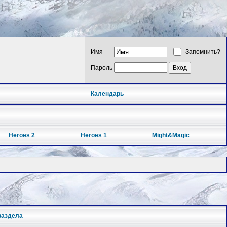
Имя
Запомнить?
Пароль
Календарь
Heroes 2
Heroes 1
Might&Magic
раздела