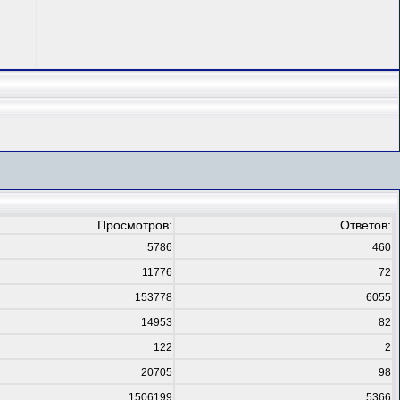
Просмотров:
Ответов:
5786
460
11776
72
153778
6055
14953
82
122
2
20705
98
1506199
5366