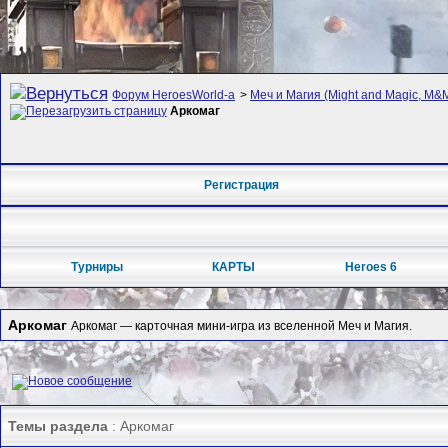
Форум HeroesWorld-а
>
Меч и Магия (Might and Magic, M&M
Аркомаг
Регистрация
Турниры
КАРТЫ
Heroes 6
Аркомаг
Аркомаг — карточная мини-игра из вселенной Меч и Магия.
Темы раздела
: Аркомаг