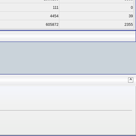
111
0
4454
39
605872
2355
^