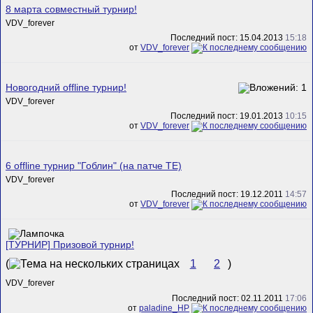
8 марта совместный турнир!
VDV_forever
Последний пост: 15.04.2013
15:18
от
VDV_forever
Новогодний offline турнир!
VDV_forever
Последний пост: 19.01.2013
10:15
от
VDV_forever
6 offline турнир "Гоблин" (на патче TE)
VDV_forever
Последний пост: 19.12.2011
14:57
от
VDV_forever
[ТУРНИР] Призовой турнир!
(
1
2
)
VDV_forever
Последний пост: 02.11.2011
17:06
от
paladine_HP