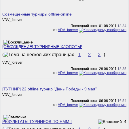
Совмещенные турниры offline-online
VDV_forever
Последний пост: 01.08.2011
18:34
от
VDV_forever
[ОБСУЖДЕНИЕ] ТУРНИРНЫЕ ХЛОПОТЫ!
(
1
2
3
)
VDV_forever
Последний пост: 29.06.2011
18:35
от
VDV_forever
[ТУРНИР] 22 offline турнир "День Победы - 9 мая"
VDV_forever
Последний пост: 06.06.2011
16:54
от
VDV_forever
РЕЗУЛЬТАТЫ ТУРНИРОВ ПО HMM I