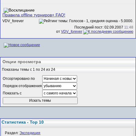
Правила offline турниров+ FAQ!
VDV_forever
Последний пост: 02.09.2007
11:48
от
VDV_forever
Опции просмотра
Показаны темы с 1 по 24 из 24
Отсортировано по
Порядок отображения
Показать с
Статистика - Top 10
Раздел:
Экспедиция