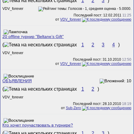
(
1
2
3
)
VDV_forever
Последний пост: 12.02.2011
11:25
от
VDV_forever
20 offline турнир "Beltane’s Gift"
(
1
2
3
4
)
VDV_forever
Последний пост: 31.10.2010
12:50
от
VDV_forever
ОБЪЯВЛЕНИЯ
(
1
2
)
VDV_forever
Последний пост: 28.10.2010
18:19
от
Sub-Zero
Кто хочет поучаствовать в турнире?
(
1
2
3
)