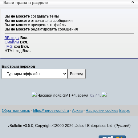
Ваши права в разделе
^
Вы
не можете
создавать темы
Вы
не можете
отвечать на сообщения
Вы
не можете
прикреплять файлы
Вы
не можете
редактировать сообщения
BB-коды
Вкл.
Смайлы
Вкл.
[IMG]
код
Вкл.
HTML код
Вкл.
Быстрый переход
Часовой пояс GMT +4, время:
02:44
.
Обратная связь
-
https://heroesworld.ru
-
Архив
-
Настройки cookies
Вверх
vBulletin v3.5.0, Copyright ©2000-2026, Jelsoft Enterprises Ltd. (Русский)