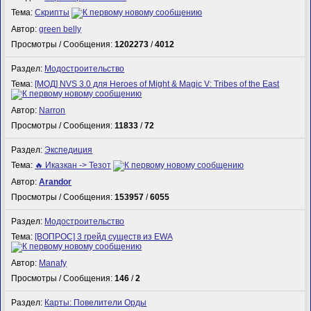
Тема:
Скрипты
Автор:
green belly
Просмотры / Сообщения:
1202273
/
4012
Раздел:
Модостроительство
Тема:
[МОД] NVS 3.0 для Heroes of Might & Magic V: Tribes of the East
Автор:
Narron
Просмотры / Сообщения:
11833
/
72
Раздел:
Экспедиция
Тема:
🔥 Иказкан -> Тезот
Автор:
Arandor
Просмотры / Сообщения:
153957
/
6055
Раздел:
Модостроительство
Тема:
[ВОПРОС] 3 грейд существ из EWA
Автор:
Manafy
Просмотры / Сообщения:
146
/
2
Раздел:
Карты: Повелители Орды