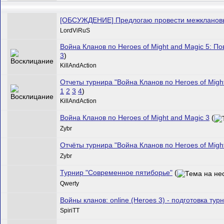
[ОБСУЖДЕНИЕ] Предлогаю провести межклановы
LordViRuS
Война Кланов по Heroes of Might and Magic 5: П
3
)
KillAndAction
Отчеты турнира "Война Кланов по Heroes of Migh
1
2
3
4
)
KillAndAction
Война Кланов по Heroes of Might and Magic 3
(
Zybr
Отчёты турнира "Война Кланов по Heroes of Might
Zybr
Турнир "Современное пятиборье"
(
Qwerty
Войны кланов: online (Heroes 3) - подготовка ту
SpiriTT