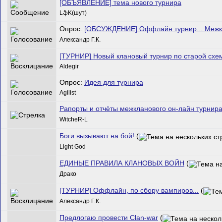
[ОБЪЯВЛЕНИЕ] тема нового турнира
LֆK(шут)
Опрос:
[ОБСУЖДЕНИЕ] Оффлайн турнир... Межк
Александр Г.К.
[ТУРНИР] Новый клановый турнир по старой схе
Aldegir
Опрос:
Идея для турнира
Agilist
Рапорты и отчёты межкланового он-лайн турнира
WitcheR-L
Боги вызывают на бой!
(
Light God
ЕДИНЫЕ ПРАВИЛА КЛАНОВЫХ ВОЙН
(
Драко
[ТУРНИР] Оффлайн, по сбору вампиров...
(
Александр Г.К.
Предлогаю провести Clan-war
(