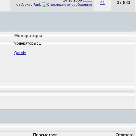
24.10.2006
21:11
41
37,833
от
AlexeyPank
Модераторы
Модераторы : 1
Qwerty
Просмотров:
Ответов: