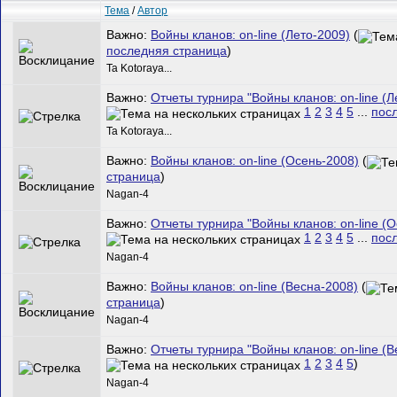
Тема
/
Автор
Важно:
Войны кланов: on-line (Лето-2009)
(
последняя страница
)
Ta Kotoraya...
Важно:
Отчеты турнира "Войны кланов: on-line (Л
1
2
3
4
5
...
пос
Ta Kotoraya...
Важно:
Войны кланов: on-line (Осень-2008)
(
страница
)
Nagan-4
Важно:
Отчеты турнира "Войны кланов: on-line (О
1
2
3
4
5
...
пос
Nagan-4
Важно:
Войны кланов: on-line (Весна-2008)
(
страница
)
Nagan-4
Важно:
Отчеты турнира "Войны кланов: on-line (В
1
2
3
4
5
)
Nagan-4