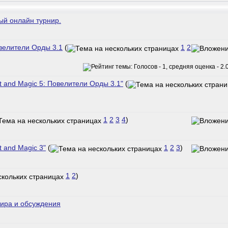
й онлайн турнир.
овелители Орды 3.1
(
1
2
t and Magic 5: Повелители Орды 3.1"
(
1
2
3
4
)
 and Magic 3"
(
1
2
3
)
1
2
)
рнира и обсуждения