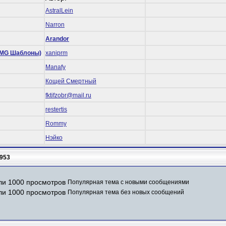
AstralLein
Narron
Arandor
 (RMG Шаблоны)
xaniprm
Manafy
Кощей Смертный
fktifzobr@mail.ru
restertis
Rommy
Нэйко
953
Популярная тема с новыми сообщениями
Популярная тема без новых сообщений