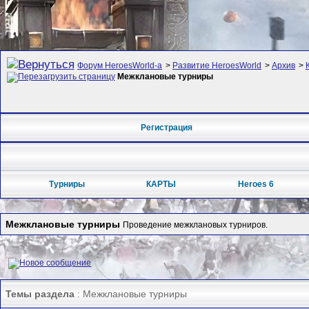
Форум HeroesWorld-а
>
Развитие HeroesWorld
>
Архив
>
Межклановые турниры
Регистрация
Турниры
КАРТЫ
Heroes 6
Межклановые турниры
Проведение межклановых турниров.
Темы раздела
: Межклановые турниры