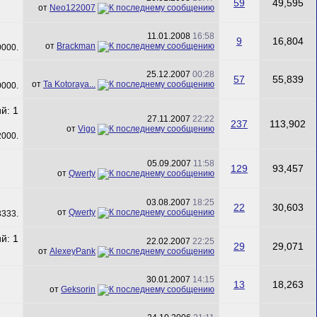
59
49,595
от
Neo122007
11.01.2008
16:58
9
16,804
от
Brackman
25.12.2007
00:28
57
55,839
от
Ta Kotoraya...
27.11.2007
22:22
237
113,902
от
Vigo
05.09.2007
11:58
129
93,457
от
Qwerty
03.08.2007
18:25
22
30,603
от
Qwerty
22.02.2007
22:25
29
29,071
от
AlexeyPank
30.01.2007
14:15
13
18,263
от
Geksorin