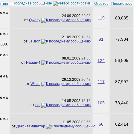
Последнее сообщение
йтинг
Ответов
Просмотров
24.09.2009
22:08
119
80,085
от
Qwerty
21.09.2009
18:57
91
77,984
от
LeBron
08.01.2009
21:53
124
86,805
от
Nagan-4
29.12.2008
20:43
117
87,997
от
Wistrit
14.05.2008
15:16
105
78,440
от
Loi
11.05.2008
03:55
66
62,414
от
Деконтаминатор