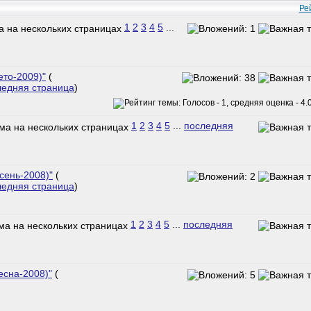
Ре
1
2
3
4
5
...
ето-2009)"
(
ледняя страница
)
1
2
3
4
5
...
последняя
сень-2008)"
(
ледняя страница
)
1
2
3
4
5
...
последняя
есна-2008)"
(