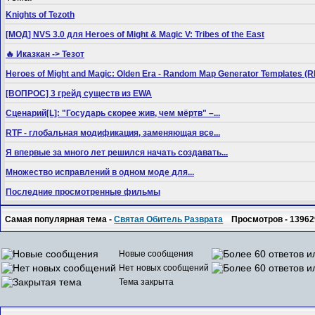
Knights of Tezoth
[МОД] NVS 3.0 для Heroes of Might & Magic V: Tribes of the East
🔥 Иказкан -> Тезот
Heroes of Might and Magic: Olden Era - Random Map Generator Templates
[ВОПРОС] 3 грейд существ из EWA
Сценарий[L]: "Государь скорее жив, чем мёртв" –...
RTF - глобальная модификация, заменяющая все...
Я впервые за много лет решился начать создавать...
Множество исправлений в одном моде для...
Последние просмотренные фильмы
Самая популярная тема -
Святая Обитель Разврата
Просмотров - 13962
Новые сообщения
Нет новых сообщений
Тема закрыта