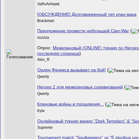
VaRvArHawk
[ОБСУЖДЕНИЕ] Долговременный тип клан-вара
Brackman
Предложение провести небольшой Clan-War
(
vuzzza
Опрос:
Межклановый (ONLINE) турнир по Heroes
последняя страница
)
Alex_R
Орден Феникса вызывает на бой!
(
Qwerty
Heroes 2 для межклановых соревнований
(
Qwerty
Клановые войны и поощрения...
(
Kyle
Онлайновый турнир между "Dark Templars" & "Sou
Supreme
Tournament match "Soulkeepers" vs "E pluribus un