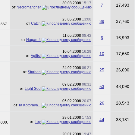
30.08.2008
15:17
7
17,493
от
Necromancher
23.05.2008
13:08
39
37,760
от
Catch
11.05.2008
08:42
6
16,993
от
Nagan-4
10.04.2008
16:29
10
17,650
от
Agilist
24.02.2008
09:21
25
26,090
от
Starhan
09.02.2008
08:31
53
48,090
от
Light God
05.02.2008
20:07
26
28,543
от
Ta Kotoraya...
29.01.2008
17:53
44
38,181
от
Ley
20.01.2008
19:47