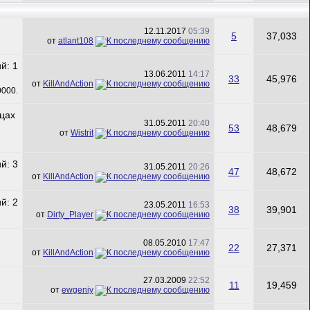
12.11.2017
05:39
5
37,033
от
atlant108
13.06.2011
14:17
33
45,976
от
KillAndAction
31.05.2011
20:40
53
48,679
от
Wistrit
31.05.2011
20:26
47
48,672
от
KillAndAction
23.05.2011
16:53
38
39,901
от
Dirty_Player
08.05.2010
17:47
22
27,371
от
KillAndAction
27.03.2009
22:52
11
19,459
от
ewgeniy