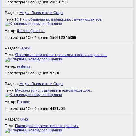
Просмотры / Сообщения:
20651
/
98
Раздел:
Моды: Повелители Орды
Тема:
RTF - глобальная модификация, заменяющая все...
Автор:
fktifzobr@mail.ru
Просмотры / Сообщения:
1506120
/
5366
Раздел:
Карты
Тема:
Я впервые за много лет решился начать создавать...
Автор:
restertis
Просмотры / Сообщения:
97
/
0
Раздел:
Моды: Повелители Орды
Тема:
Множество исправлений в одном моде для...
Автор:
Rommy
Просмотры / Сообщения:
4421
/
39
Раздел:
Кино
Тема:
Последние просмотренные фильмы