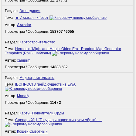
Просмотры / Сообщения:
11727
/
72
Раздел:
Экспедиция
Тема:
🔥 Иказкан -> Тезот
Автор:
Arandor
Просмотры / Сообщения:
153707
/
6055
Раздел:
Картостроительство
Тема:
Heroes of Might and Magic: Olden Era - Random Map Generator
Templates (RMG Шаблоны)
Автор:
xaniprm
Просмотры / Сообщения:
14883
/
82
Раздел:
Модостроительство
Тема:
[ВОПРОС] 3 грейд существ из EWA
Автор:
Manafy
Просмотры / Сообщения:
114
/
2
Раздел:
Карты: Повелители Орды
Тема:
Сценарий[L]: "Государь скорее жив, чем мёртв" –...
Автор:
Кощей Смертный