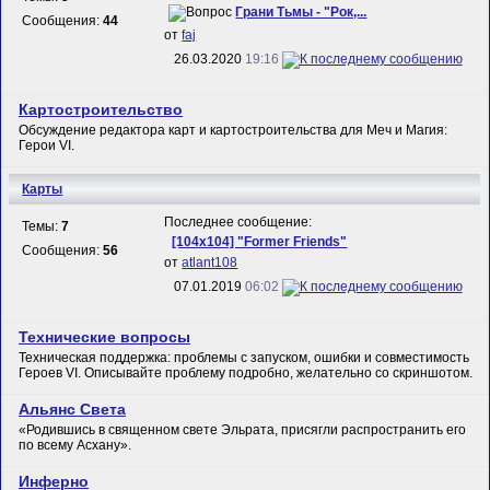
Грани Тьмы - "Рок,...
Сообщения:
44
от
faj
26.03.2020
19:16
Картостроительство
Обсуждение редактора карт и картостроительства для Меч и Магия:
Герои VI.
Карты
Последнее сообщение:
Темы:
7
[104х104] "Former Friends"
Сообщения:
56
от
atlant108
07.01.2019
06:02
Технические вопросы
Техническая поддержка: проблемы с запуском, ошибки и совместимость
Героев VI. Описывайте проблему подробно, желательно со скриншотом.
Альянс Света
«Родившись в священном свете Эльрата, присягли распространить его
по всему Асхану».
Инферно