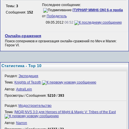
Последнее сообщение:
Темы:
3
[ТУРНИР MMH6 ON] 6-я проба
Сообщения:
152
от
Победитель
09.05.2012
06:52
Онлайн-сражения
Поиск соперников и организация онлайн-сражений по Меч и Магия:
Герои VI.
Статистика - Top 10
Раздел:
Экспедиция
Тема:
Knights of Tezoth
Автор:
AstralLein
Просмотры / Сообщения:
5210
/
393
Раздел:
Модостроительство
Тема:
[МОД] NVS 3.0 для Heroes of Might & Magic V: Tribes of the East
Автор:
Narron