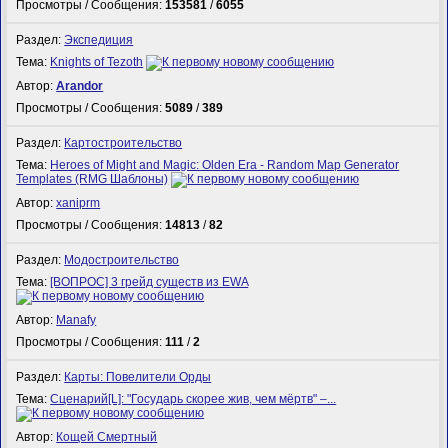
Просмотры / Сообщения:
153581
/
6055
Раздел:
Экспедиция
Тема:
Knights of Tezoth
Автор:
Arandor
Просмотры / Сообщения:
5089
/
389
Раздел:
Картостроительство
Тема:
Heroes of Might and Magic: Olden Era - Random Map Generator
Templates (RMG Шаблоны)
Автор:
xaniprm
Просмотры / Сообщения:
14813
/
82
Раздел:
Модостроительство
Тема:
[ВОПРОС] 3 грейд существ из EWA
Автор:
Manafy
Просмотры / Сообщения:
111
/
2
Раздел:
Карты: Повелители Орды
Тема:
Сценарий[L]: "Государь скорее жив, чем мёртв" –...
Автор:
Кощей Смертный