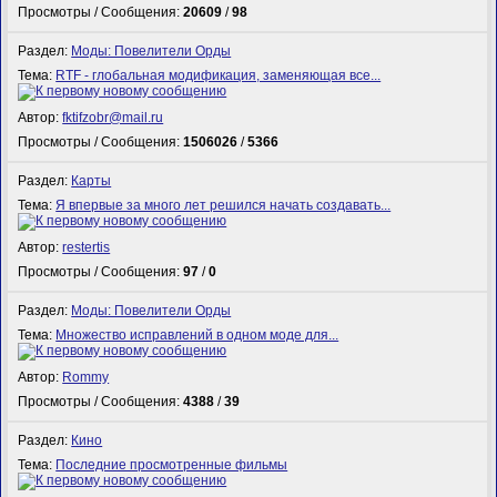
Просмотры / Сообщения:
20609
/
98
Раздел:
Моды: Повелители Орды
Тема:
RTF - глобальная модификация, заменяющая все...
Автор:
fktifzobr@mail.ru
Просмотры / Сообщения:
1506026
/
5366
Раздел:
Карты
Тема:
Я впервые за много лет решился начать создавать...
Автор:
restertis
Просмотры / Сообщения:
97
/
0
Раздел:
Моды: Повелители Орды
Тема:
Множество исправлений в одном моде для...
Автор:
Rommy
Просмотры / Сообщения:
4388
/
39
Раздел:
Кино
Тема:
Последние просмотренные фильмы