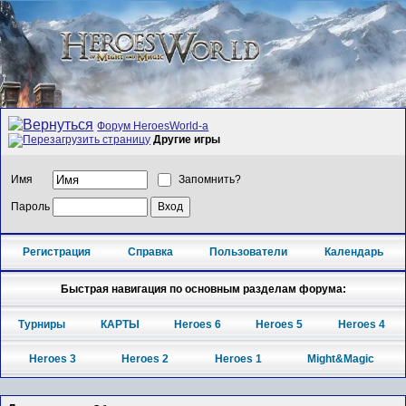
Форум HeroesWorld-а
Другие игры
Имя
Запомнить?
Пароль
Регистрация
Справка
Пользователи
Календарь
Быстрая навигация по основным разделам форума:
Турниры
КАРТЫ
Heroes 6
Heroes 5
Heroes 4
Heroes 3
Heroes 2
Heroes 1
Might&Magic