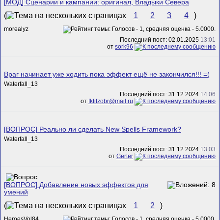
[МОД] Сценарии и кампании: оригинал, Владыки Севера
(
1
2
3
4
)
morealyz
Последний пост: 02.01.2025
13:01
от
sork96
Враг начинает уже ходить пока эффект ещё не закончился!!! =(
Waterfall_13
Последний пост: 31.12.2024
14:06
от
fktifzobr@mail.ru
[ВОПРОС] Реально ли сделать New Spells Framework?
Waterfall_13
Последний пост: 31.12.2024
13:03
от
Gerter
[ВОПРОС] Добавление новых эффектов для
умений
(
1
2
)
HeroesVol84