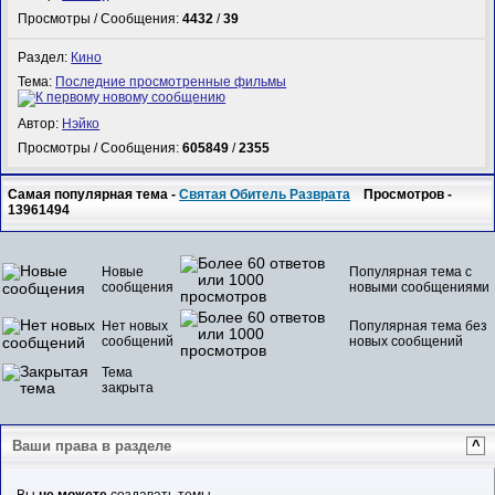
Просмотры / Сообщения:
4432
/
39
Раздел:
Кино
Тема:
Последние просмотренные фильмы
Автор:
Нэйко
Просмотры / Сообщения:
605849
/
2355
Самая популярная тема -
Святая Обитель Разврата
Просмотров -
13961494
Новые
Популярная тема с
сообщения
новыми сообщениями
Нет новых
Популярная тема без
сообщений
новых сообщений
Тема
закрыта
Ваши права в разделе
^
Вы
не можете
создавать темы