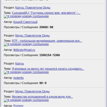
Раздел:
Карты: Повелители Орды
Тема:
Сценарий[L]: "Государь скорее жив, чем мёртв" –...
Автор:
Кощей Смертный
Просмотры / Сообщения:
20668
/
98
Раздел:
Моды: Повелители Орды
Тема:
RTF - глобальная модификация, заменяющая все...
Автор:
fktifzobr@mail.ru
Просмотры / Сообщения:
1506154
/
5366
Раздел:
Карты
Тема:
Я впервые за много лет решился начать создавать...
Автор:
restertis
Просмотры / Сообщения:
99
/
0
Раздел:
Моды: Повелители Орды
Тема:
Множество исправлений в одном моде для...
Автор:
Rommy