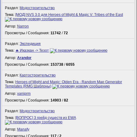
Раздел:
Модостроительство
Тема:
[МОД] NVS 3.0 для Heroes of Might & Magic V: Tribes of the East
Автор:
Narron
Просмотры / Сообщения:
11742
/
72
Раздел:
Экспедиция
Тема:
🔥 Иказкан -> Тезот
Автор:
Arandor
Просмотры / Сообщения:
153738
/
6055
Раздел:
Картостроительство
Тема:
Heroes of Might and Magic: Olden Era - Random Map Generator
Templates (RMG Шаблоны)
Автор:
xaniprm
Просмотры / Сообщения:
14903
/
82
Раздел:
Модостроительство
Тема:
[ВОПРОС] 3 грейд существ из EWA
Автор:
Manafy
Просмотры / Сообщения:
117
/
2