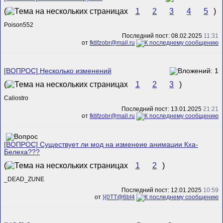
(
1
2
3
4
5
)
Poison552
Последний пост: 08.02.2025
11:31
от
fktifzobr@mail.ru
[ВОПРОС] Несколько изменений
(
1
2
3
)
Caliostro
Последний пост: 13.01.2025
21:21
от
fktifzobr@mail.ru
[ВОПРОС] Существует ли мод на изменеие анимации Кха-
Белеха???
(
1
2
)
_DEAD_ZUNE
Последний пост: 12.01.2025
10:59
от
}{0TT@6bI4