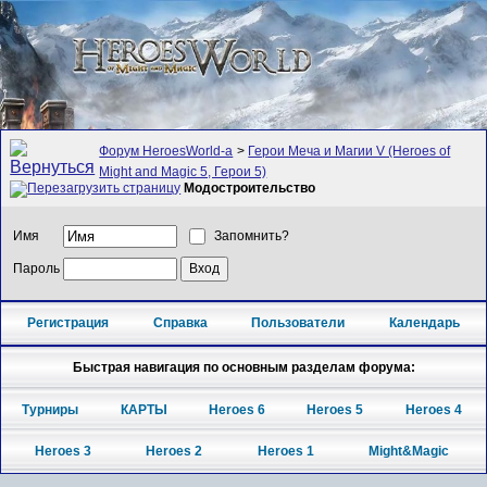
Форум HeroesWorld-а
>
Герои Меча и Магии V (Heroes of
Might and Magic 5, Герои 5)
Модостроительство
Имя
Запомнить?
Пароль
Регистрация
Справка
Пользователи
Календарь
Быстрая навигация по основным разделам форума:
Турниры
КАРТЫ
Heroes 6
Heroes 5
Heroes 4
Heroes 3
Heroes 2
Heroes 1
Might&Magic