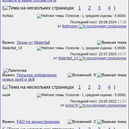
играете и какие посоветуете
(
1
2
3
4
)
NoNas
Последний пост: 20.08.2024
17:38
от
Bethowen
Важно:
Уроки от Waterfall
Waterfall_13
Последний пост: 22.07.2023
16:37
от
Waterfall_13
Важно:
Попытка добавления
новых spell и skill
(
1
2
3
4
)
vasik
Последний пост: 23.05.2022
21:57
от
prime79
Важно:
FAQ по модостроению