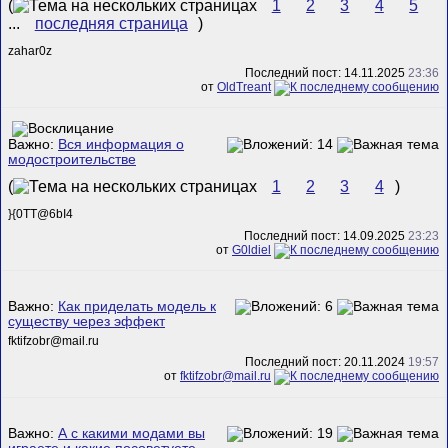
(
1
2
3
4
5
...
последняя страница
)
zahar0z
Последний пост: 14.11.2025
23:36
от
OldTreant
Важно:
Вся информация о
модостроительстве
(
1
2
3
4
)
}{0TT@6bI4
Последний пост: 14.09.2025
23:23
от
G0ldiel
Важно:
Как приделать модель к
существу через эффект
fktifzobr@mail.ru
Последний пост: 20.11.2024
19:57
от
fktifzobr@mail.ru
Важно:
А с какими модами вы