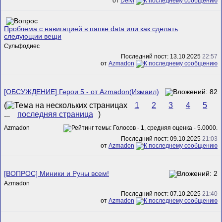
от
Delvi
Проблема с навигацией в папке data или как сделать
следующии вещи
Сульфодиес
Последний пост: 13.10.2025
22:57
от
Azmadon
[ОБСУЖДЕНИЕ] Герои 5 - от Azmadon(Измаил)
(
1
2
3
4
5
...
последняя страница
)
Azmadon
Последний пост: 09.10.2025
21:03
от
Azmadon
[ВОПРОС] Миники и Руны всем!
Azmadon
Последний пост: 07.10.2025
21:40
от
Azmadon