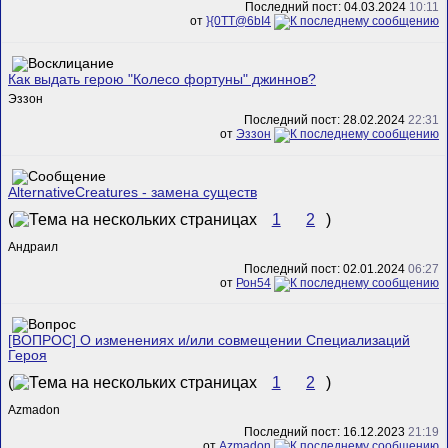
Последний пост: 04.03.2024
10:11
от
}{0TT@6bI4
Как выдать герою "Колесо фортуны" джиннов?
Эззон
Последний пост: 28.02.2024
22:31
от
Эззон
AlternativeCreatures - замена существ
(
1
2
)
Андраил
Последний пост: 02.01.2024
06:27
от
Рон54
[ВОПРОС] О изменениях и/или совмещении Специализаций
Героя
(
1
2
)
Azmadon
Последний пост: 16.12.2023
21:19
от
Azmadon