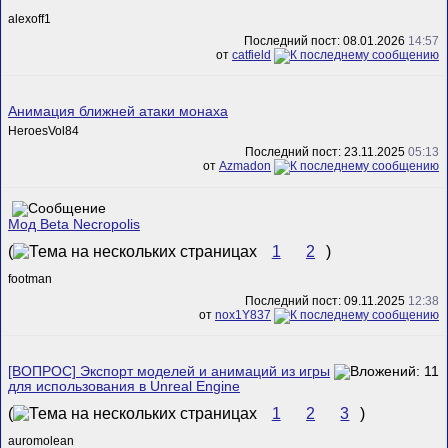
alexoff1
Последний пост: 08.01.2026
14:57
от
catfield
Анимация ближней атаки монаха
HeroesVol84
Последний пост: 23.11.2025
05:13
от
Azmadon
Мод Beta Necropolis
(
1
2
)
footman
Последний пост: 09.11.2025
12:38
от
nox1Y837
[ВОПРОС] Экспорт моделей и анимаций из игры
для использования в Unreal Engine
(
1
2
3
)
auromolean