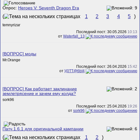
Опрос:
Heroes V: Seventh Dragon Era
(
1
2
3
4
5
)
temnyrizar
Последний пост: 30.05.2026
10:13
от
Waterfall_13
[ВОПРОС] моды
Mr.Orange
Последний пост: 26.04.2026
15:42
от
}{0TT@6bI4
[ВОПРОС] Как работает заклинание
землетрясение и зачем ему колда?
sork96
Последний пост: 25.04.2026
19:26
от
sork96
Патч 1.6.1 для оригинальной кампании
(
1
2
)