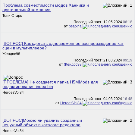
Проблема совместимости модов Ханника и
оригинальной кампании
Тони Старк
Последний пост: 12.05.2024
06:18
от
psatkha
[ВОПРОС] Как сделать одновременное воспроизведение кат
сцен в мультиплеере?
Жендос98
Последний пост: 21.03.2024
09:19
от
Жендос98
[ПРОБЛЕМА] Не создаётся папка H5MMods для
редактирования index.bin
HeroesVol84
Последний пост: 04.03.2024
16:48
от
HeroesVol84
[ВОПРОС]Можно ли удалить созданный
ненужный объект в каталоге редактора
HeroesVol84