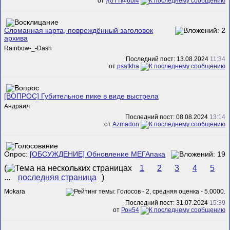
от
}{0TT@6bI4
Сломанная карта, повреждённый заголовок
архива
Rainbow-_-Dash
Последний пост: 13.08.2024
11:34
от
psatkha
[ВОПРОС] Губительное пике в виде выстрела
Андраил
Последний пост: 08.08.2024
13:14
от
Azmadon
Опрос:
[ОБСУЖДЕНИЕ] Обновление МЕГАпака
(
1
2
3
4
5
...
последняя страница
)
Mokara
Последний пост: 31.07.2024
15:39
от
Рон54