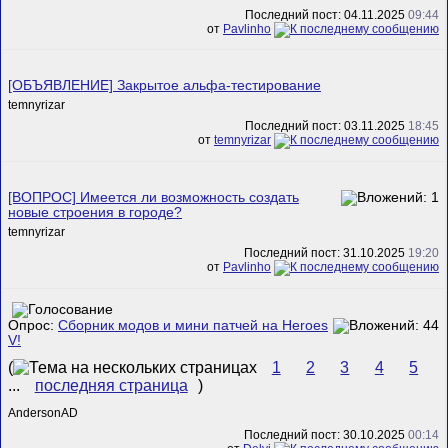
Последний пост: 04.11.2025
09:44
от
Pavlinho
[ОБЪЯВЛЕНИЕ] Закрытое альфа-тестирование
temnyrizar
Последний пост: 03.11.2025
18:45
от
temnyrizar
[ВОПРОС] Имеется ли возможность создать
новые строения в городе?
temnyrizar
Последний пост: 31.10.2025
19:20
от
Pavlinho
Опрос:
Сборник модов и мини патчей на Heroes
V!
(
1
2
3
4
5
...
последняя страница
)
AndersonAD
Последний пост: 30.10.2025
00:14