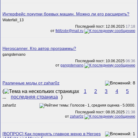
Интерфейс покупки боевых машин. Можно ли его расширить?
Waterfall_13
Последний пост: 12.06.2025
17:18
от
fktifzobr@mail.ru
Heroscanner. Кто автор программы?
gangstervano
Последний пост: 10.06.2025
06:36
от
gangstervano
Различные моды от zahar0z
(
1
2
3
4
5
...
последняя страница
)
zahar0z
Последний пост: 08.05.2025
21:38
от
zahar0z
[ВОПРОС] Как поменять главное меню в Heroes