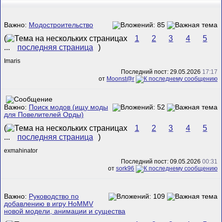
Важно:
Модостроительство
(
1
2
3
4
5
...
последняя страница
)
Imaris
Последний пост: 29.05.2026
17:17
от
Mооnst@r
Важно:
Поиск модов (ищу моды
для Повелителей Орды)
(
1
2
3
4
5
...
последняя страница
)
exmahinator
Последний пост: 09.05.2026
00:31
от
sork96
Важно:
Руководство по
добавлению в игру HoMMV
новой модели, анимации и существа