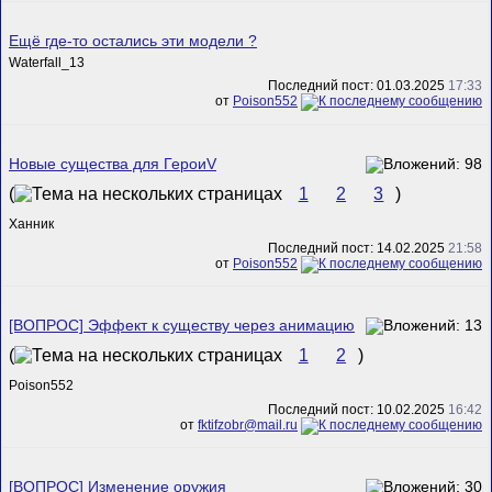
Ещё где-то остались эти модели ?
Waterfall_13
Последний пост: 01.03.2025
17:33
от
Poison552
Новые существа для ГероиV
(
1
2
3
)
Ханник
Последний пост: 14.02.2025
21:58
от
Poison552
[ВОПРОС] Эффект к существу через анимацию
(
1
2
)
Poison552
Последний пост: 10.02.2025
16:42
от
fktifzobr@mail.ru
[ВОПРОС] Изменение оружия