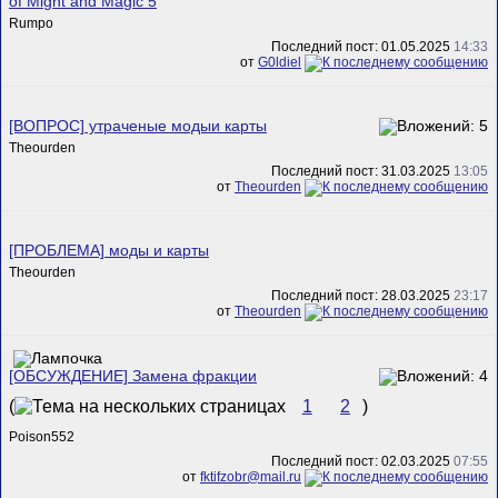
of Might and Magic 5
Rumpo
Последний пост: 01.05.2025
14:33
от
G0ldiel
[ВОПРОС] утраченые модыи карты
Theourden
Последний пост: 31.03.2025
13:05
от
Theourden
[ПРОБЛЕМА] моды и карты
Theourden
Последний пост: 28.03.2025
23:17
от
Theourden
[ОБСУЖДЕНИЕ] Замена фракции
(
1
2
)
Poison552
Последний пост: 02.03.2025
07:55
от
fktifzobr@mail.ru