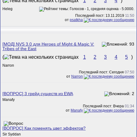
(
1
2
3
4
)
Heleg
Последний пост: 13.11.2019
11:50
от
psatkha
[МОД] NVS 3.0 для Heroes of Might & Magic V:
Tribes of the East
(
1
2
3
4
5
)
Narron
Последний пост: Сегодня
07:50
от
Narron
[ВОПРОС] 3 грейд существ из EWA
Manafy
Последний пост: Вчера
01:34
от
Manafy
[ВОПРОС] Как поменять цвет эффектов?
Sir Syddan