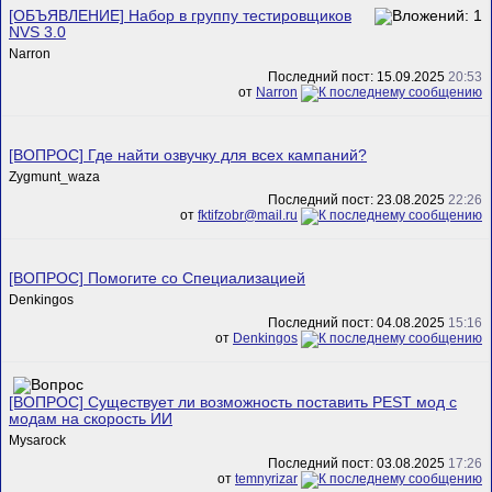
[ОБЪЯВЛЕНИЕ] Набор в группу тестировщиков
NVS 3.0
Narron
Последний пост: 15.09.2025
20:53
от
Narron
[ВОПРОС] Где найти озвучку для всех кампаний?
Zygmunt_waza
Последний пост: 23.08.2025
22:26
от
fktifzobr@mail.ru
[ВОПРОС] Помогите со Специализацией
Denkingos
Последний пост: 04.08.2025
15:16
от
Denkingos
[ВОПРОС] Существует ли возможность поставить PEST мод с
модам на скорость ИИ
Mysarock
Последний пост: 03.08.2025
17:26
от
temnyrizar