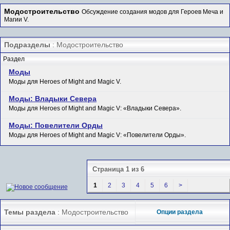
Модостроительство
Обсуждение создания модов для Героев Меча и
Магии V.
Подразделы
: Модостроительство
Раздел
Моды
Моды для Heroes of Might and Magic V.
Моды: Владыки Севера
Моды для Heroes of Might and Magic V: «Владыки Севера».
Моды: Повелители Орды
Моды для Heroes of Might and Magic V: «Повелители Орды».
Страница 1 из 6
1
2
3
4
5
6
>
Темы раздела
: Модостроительство
Опции раздела