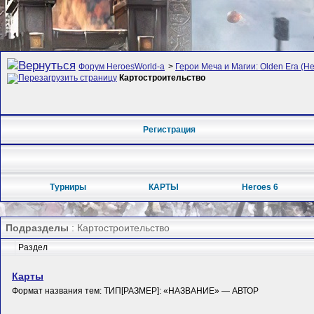
Форум HeroesWorld-а
>
Герои Меча и Магии: Olden Era (Her
Картостроительство
Регистрация
Турниры
КАРТЫ
Heroes 6
Подразделы
: Картостроительство
Раздел
Карты
Формат названия тем: ТИП[РАЗМЕР]: «НАЗВАНИЕ» — АВТОР