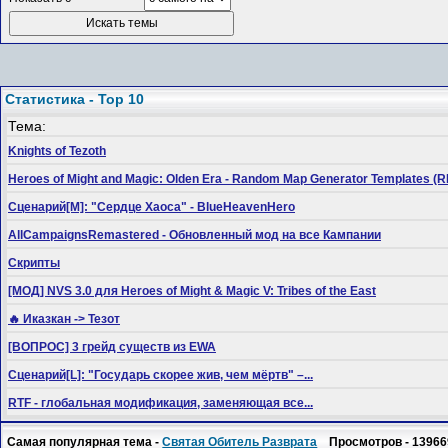
Статистика - Top 10
Тема:
Knights of Tezoth
Heroes of Might and Magic: Olden Era - Random Map Generator Templates
Сценарий[M]: "Сердце Хаоса" - BlueHeavenHero
AllCampaignsRemastered - Обновленный мод на все Кампании
Скрипты
[МОД] NVS 3.0 для Heroes of Might & Magic V: Tribes of the East
🔥 Иказкан -> Тезот
[ВОПРОС] 3 грейд существ из EWA
Сценарий[L]: "Государь скорее жив, чем мёртв" –...
RTF - глобальная модификация, заменяющая все...
Самая популярная тема -
Святая Обитель Разврата
Просмотров - 13966