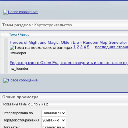
Темы раздела
: Картостроительство
Тема
/
Автор
Heroes of Might and Magic: Olden Era - Random Map Generat
1
2
3
4
5
...
последняя стран
HwKeeper
Редактор карт в Olden Era, как его запустить и что это такое в
hw_founder
Опции просмотра
Показаны темы с 1 по 2 из 2
Отсортировано по
Порядок отображения
Показать с