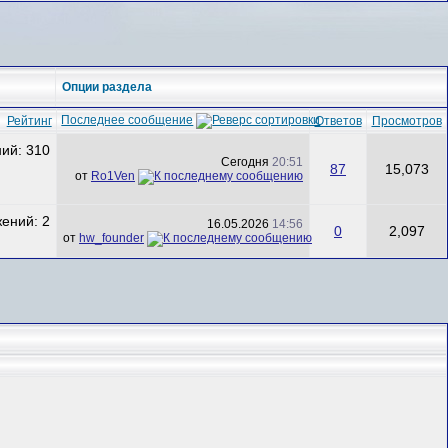
Опции раздела
Последнее сообщение
Рейтинг
Ответов
Просмотров
Сегодня
20:51
87
15,073
от
Ro1Ven
16.05.2026
14:56
0
2,097
от
hw_founder