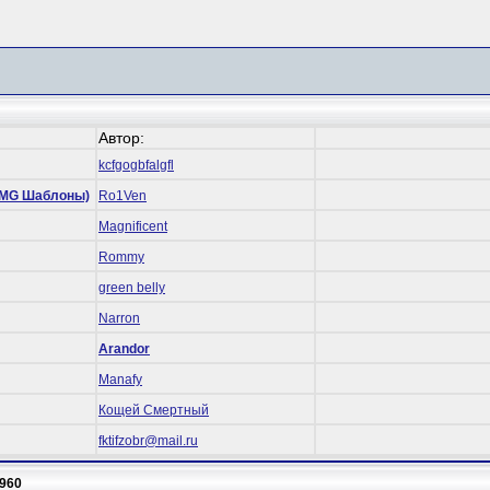
Автор:
kcfgogbfalgfl
 (RMG Шаблоны)
Ro1Ven
Magnificent
Rommy
green belly
Narron
Arandor
Manafy
Кощей Смертный
fktifzobr@mail.ru
960