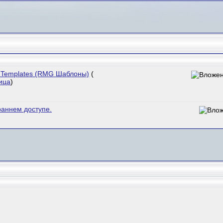
or Templates (RMG Шаблоны)
(
ица
)
 раннем доступе.