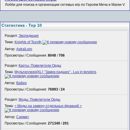
Лобби для поиска и организации сетевых игр по Героям Меча и Магии V.
Статистика - Top 10
Раздел:
Экспедиция
Тема:
Knights of Tezoth
Автор:
AstralLein
Просмотры / Сообщения:
8048
/
706
Раздел:
Карты: Повелители Орды
Тема:
Мультиплеер[XL]: "Замок падших" - Lux in tenebris
Автор:
Вайер
Просмотры / Сообщения:
76993
/
24
Раздел:
Моды: Повелители Орды
Тема:
= Моды на замену отдельных фракций =
Автор:
Сармит
Просмотры / Сообщения:
271340
/
201