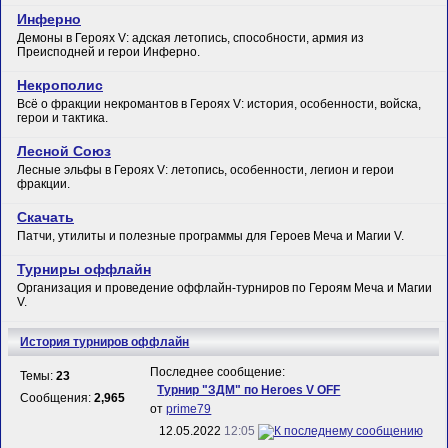
Инферно
Демоны в Героях V: адская летопись, способности, армия из
Преисподней и герои Инферно.
Некрополис
Всё о фракции некромантов в Героях V: история, особенности, войска,
герои и тактика.
Лесной Союз
Лесные эльфы в Героях V: летопись, особенности, легион и герои
фракции.
Скачать
Патчи, утилиты и полезные программы для Героев Меча и Магии V.
Турниры оффлайн
Организация и проведение оффлайн-турниров по Героям Меча и Магии
V.
История турниров оффлайн
Последнее сообщение:
Темы:
23
Турнир "ЗДМ" по Heroes V OFF
Сообщения:
2,965
от
prime79
12.05.2022
12:05