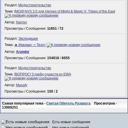
Раздел:
Модостроительство
Тема:
[МОД] NVS 3.0 для Heroes of Might & Magic V: Tribes of the East
Автор:
Narron
Просмотры / Сообщения:
11851
/
72
Раздел:
Экспедиция
Тема:
🔥 Иказкан -> Тезот
Автор:
Arandor
Просмотры / Сообщения:
154016
/
6055
Раздел:
Модостроительство
Тема:
[ВОПРОС] 3 грейд существ из EWA
Автор:
Manafy
Просмотры / Сообщения:
150
/
2
Самая популярная тема -
Святая Обитель Разврата
Просмотров -
13969251
Есть новые сообщения
Нет новых сообщений