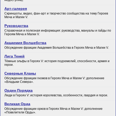
недоступна).
Арт-галерея
Скриншоты, видео, фан-арт и творчество сообщества на тему Героев
Меча и Магии V.
Руководства
Справочная и полезная информация: руководства, мануалы и гайды по
Героям Меча и Магии V.
Академия Волшебства
Обсуждение фракции Академия Волшебства в Героях Меча и Магии V.
Лига Теней
Тёмные эльфы в Героях V: история подземелий, способности, армия и
герои.
Северные Кланы
Обсуждение фракции гномов в Героях Меча и Магии V: дополнение
«Владыки Севера».
Орден Порядка
Люди в Героях V: история королевства, особенности, гвардия и герои.
Великая Орда
Обсуждение фракции орков в Героях Меча и Магии V: дополнение
«Повелители Орды».