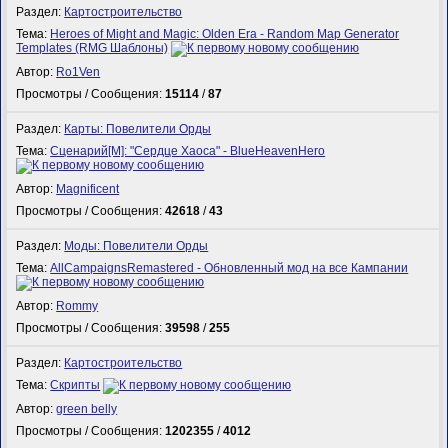
Раздел:
Картостроительство
Тема:
Heroes of Might and Magic: Olden Era - Random Map Generator
Templates (RMG Шаблоны)
Автор:
Ro1Ven
Просмотры / Сообщения:
15114
/
87
Раздел:
Карты: Повелители Орды
Тема:
Сценарий[M]: "Сердце Хаоса" - BlueHeavenHero
Автор:
Magnificent
Просмотры / Сообщения:
42618
/
43
Раздел:
Моды: Повелители Орды
Тема:
AllCampaignsRemastered - Обновленный мод на все Кампании
Автор:
Rommy
Просмотры / Сообщения:
39598
/
255
Раздел:
Картостроительство
Тема:
Скрипты
Автор:
green belly
Просмотры / Сообщения:
1202355
/
4012