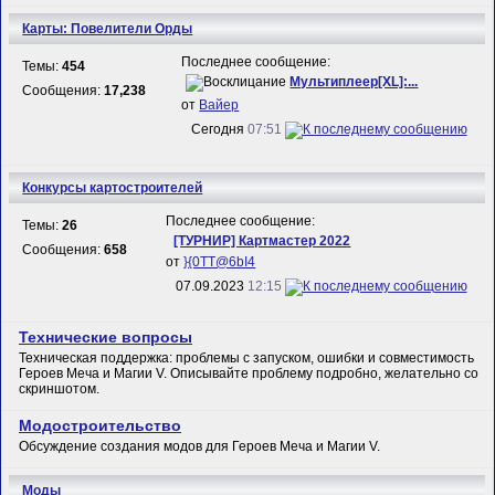
Карты: Повелители Орды
Последнее сообщение:
Темы:
454
Мультиплеер[XL]:...
Сообщения:
17,238
от
Вайер
Сегодня
07:51
Конкурсы картостроителей
Последнее сообщение:
Темы:
26
[ТУРНИР] Картмастер 2022
Сообщения:
658
от
}{0TT@6bI4
07.09.2023
12:15
Технические вопросы
Техническая поддержка: проблемы с запуском, ошибки и совместимость
Героев Меча и Магии V. Описывайте проблему подробно, желательно со
скриншотом.
Модостроительство
Обсуждение создания модов для Героев Меча и Магии V.
Моды