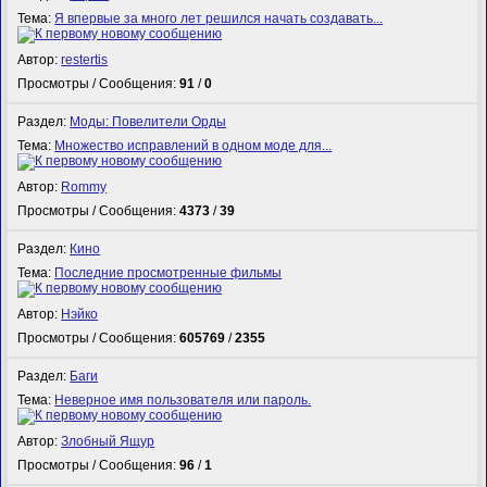
Тема:
Я впервые за много лет решился начать создавать...
Автор:
restertis
Просмотры / Сообщения:
91
/
0
Раздел:
Моды: Повелители Орды
Тема:
Множество исправлений в одном моде для...
Автор:
Rommy
Просмотры / Сообщения:
4373
/
39
Раздел:
Кино
Тема:
Последние просмотренные фильмы
Автор:
Нэйко
Просмотры / Сообщения:
605769
/
2355
Раздел:
Баги
Тема:
Неверное имя пользователя или пароль.
Автор:
Злобный Ящур
Просмотры / Сообщения:
96
/
1