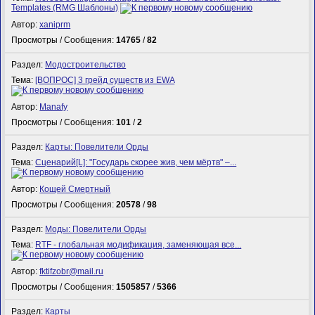
Templates (RMG Шаблоны)
Автор:
xaniprm
Просмотры / Сообщения:
14765
/
82
Раздел:
Модостроительство
Тема:
[ВОПРОС] 3 грейд существ из EWA
Автор:
Manafy
Просмотры / Сообщения:
101
/
2
Раздел:
Карты: Повелители Орды
Тема:
Сценарий[L]: "Государь скорее жив, чем мёртв" –...
Автор:
Кощей Смертный
Просмотры / Сообщения:
20578
/
98
Раздел:
Моды: Повелители Орды
Тема:
RTF - глобальная модификация, заменяющая все...
Автор:
fktifzobr@mail.ru
Просмотры / Сообщения:
1505857
/
5366
Раздел:
Карты