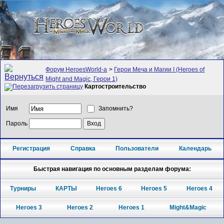
Форум HeroesWorld-а
>
Герои Меча и Магии I (Heroes of
Might and Magic, Герои 1)
Картостроительство
Имя
Запомнить?
Пароль
Регистрация
Справка
Пользователи
Календарь
Быстрая навигация по основным разделам форума:
Турниры
КАРТЫ
Heroes 6
Heroes 5
Heroes 4
Heroes 3
Heroes 2
Heroes 1
Might&Magic