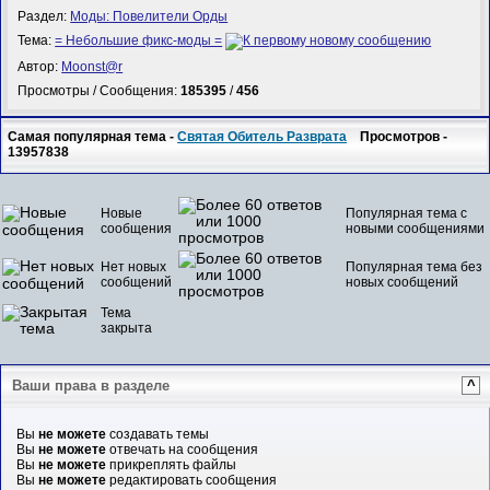
Раздел:
Моды: Повелители Орды
Тема:
= Небольшие фикс-моды =
Автор:
Mооnst@r
Просмотры / Сообщения:
185395
/
456
Самая популярная тема -
Святая Обитель Разврата
Просмотров -
13957838
Новые
Популярная тема с
сообщения
новыми сообщениями
Нет новых
Популярная тема без
сообщений
новых сообщений
Тема
закрыта
Ваши права в разделе
^
Вы
не можете
создавать темы
Вы
не можете
отвечать на сообщения
Вы
не можете
прикреплять файлы
Вы
не можете
редактировать сообщения