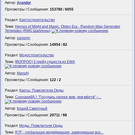
Автор:
Arandor
Просмотры / Сообщения:
153780
/
6055
Раздел:
Картостроительство
Тема:
Heroes of Might and Magic: Olden Era - Random Map Generator
Templates (RMG Шаблоны)
Автор:
xaniprm
Просмотры / Сообщения:
14954
/
82
Раздел:
Модостроительство
Тема:
[ВОПРОС] 3 грейд существ из EWA
Автор:
Manafy
Просмотры / Сообщения:
122
/
2
Раздел:
Карты: Повелители Орды
Тема:
Сценарий[L]: "Государь скорее жив, чем мёртв" –...
Автор:
Кощей Смертный
Просмотры / Сообщения:
20711
/
98
Раздел:
Моды: Повелители Орды
Тема:
RTF - глобальная модификация, заменяющая все...