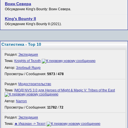
Воин Севера
Обсуждение King's Bounty: Воин Севера.
King's Bounty II
Обсуждение King's Bounty II (2021).
Статистика - Top 10
Раздел:
Экспедиция
Тема:
Knights of Tezoth
Автор:
Злобный Ящур
Просмотры / Сообщения:
5973
/
478
Раздел:
Модостроительство
Тема:
[МОД] NVS 3.0 для Heroes of Might & Magic V: Tribes of the East
Автор:
Narron
Просмотры / Сообщения:
11782
/
72
Раздел:
Экспедиция
Тема:
🔥 Иказкан -> Тезот