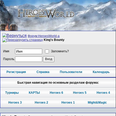
Форум HeroesWorld-а
King's Bounty
Имя
Запомнить?
Пароль
Регистрация
Справка
Пользователи
Календарь
Быстрая навигация по основным разделам форума:
Турниры
КАРТЫ
Heroes 6
Heroes 5
Heroes 4
Heroes 3
Heroes 2
Heroes 1
Might&Magic