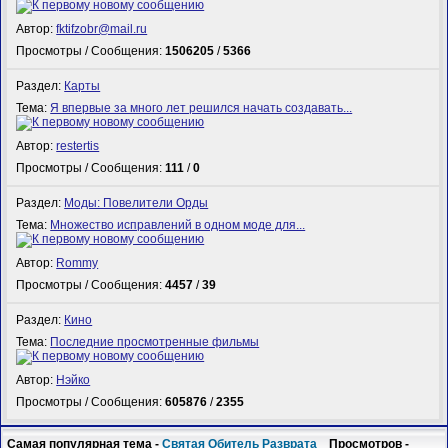
Автор:
fktifzobr@mail.ru
Просмотры / Сообщения:
1506205
/
5366
Раздел:
Карты
Тема:
Я впервые за много лет решился начать создавать...
Автор:
restertis
Просмотры / Сообщения:
111
/
0
Раздел:
Моды: Повелители Орды
Тема:
Множество исправлений в одном моде для...
Автор:
Rommy
Просмотры / Сообщения:
4457
/
39
Раздел:
Кино
Тема:
Последние просмотренные фильмы
Автор:
Нэйко
Просмотры / Сообщения:
605876
/
2355
Самая популярная тема -
Святая Обитель Разврата
Просмотров -