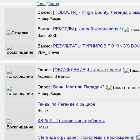
Тема
/
Автор
Важно:
[НОВОСТИ] - King's Bounty. Легенда о ры
Майор Вихрь
Важно:
РЕКОРДЫ рыцарей королевства!
(
SandroXXL
Важно:
РЕЗУЛЬТАТЫ ТУРНИРОВ ПО KING'S BOU
VDV_forever
Опрос:
[ОБСУЖДЕНИЕ]Шкатулка ярости
(
Ascendand Evincar
Опрос:
Воин, Маг или Паладин?
(
Майор Вихрь
Гайды по Легенде о рыцаре
Remix
KB ЛоР - Технические проблемы
Ros21
"Легенда о рыцаре". Проблемы в прохождении
(