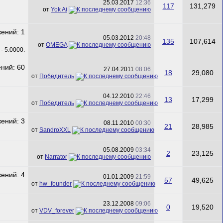
25.03.2017
12:36
117
131,279
от
Yok Ai
05.03.2012
20:48
135
107,614
от
ОMEGA
27.04.2011
08:06
18
29,080
от
Победитель
04.12.2010
22:46
13
17,299
от
Победитель
08.11.2010
00:30
21
28,985
от
SandroXXL
05.08.2009
03:34
2
23,125
от
Narrator
01.01.2009
21:59
57
49,625
от
hw_founder
23.12.2008
09:06
0
19,520
от
VDV_forever