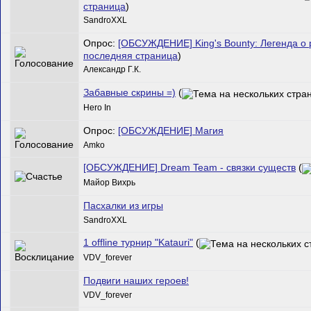
страница
)
SandroXXL
Опрос:
[ОБСУЖДЕНИЕ] King's Bounty: Легенда о
последняя страница
)
Александр Г.К.
Забавные скрины =)
(
Hero In
Опрос:
[ОБСУЖДЕНИЕ] Магия
Amko
[ОБСУЖДЕНИЕ] Dream Team - связки существ
(
Майор Вихрь
Пасхалки из игры
SandroXXL
1 offline турнир "Katauri"
(
VDV_forever
Подвиги наших героев!
VDV_forever