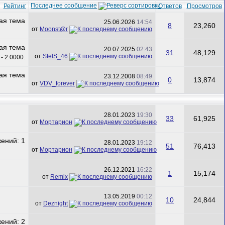
Последнее сообщение
Рейтинг
Ответов
Просмотров
25.06.2026
14:54
8
23,260
от
Mооnst@r
20.07.2025
02:43
31
48,129
от
StelS_46
23.12.2008
08:49
0
13,874
от
VDV_forever
28.01.2023
19:30
33
61,925
от
Мортарион
28.01.2023
19:12
51
76,413
от
Мортарион
26.12.2021
16:22
1
15,174
от
Remix
13.05.2019
00:12
10
24,844
от
Deznight