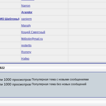
Narron
Arandor
 (RMG Шаблоны)
xaniprm
Manafy
Кощей Смертный
fktifzobr@mail.ru
restertis
Rommy
Нэйко
922
Популярная тема с новыми сообщениями
Популярная тема без новых сообщений