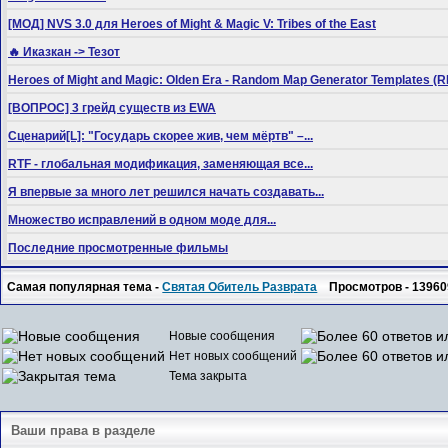
[МОД] NVS 3.0 для Heroes of Might & Magic V: Tribes of the East
🔥 Иказкан -> Тезот
Heroes of Might and Magic: Olden Era - Random Map Generator Templates
[ВОПРОС] 3 грейд существ из EWA
Сценарий[L]: "Государь скорее жив, чем мёртв" –...
RTF - глобальная модификация, заменяющая все...
Я впервые за много лет решился начать создавать...
Множество исправлений в одном моде для...
Последние просмотренные фильмы
Самая популярная тема -
Святая Обитель Разврата
Просмотров - 13960
Новые сообщения
Нет новых сообщений
Тема закрыта
Ваши права в разделе