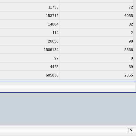
11733
72
153712
6055
14884
82
114
2
20656
98
1506134
5366
97
0
4425
39
605838
2355
^