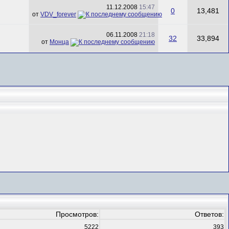
11.12.2008
15:47
0
13,481
от
VDV_forever
06.11.2008
21:18
32
33,894
от
Монца
Просмотров:
Ответов:
5222
393