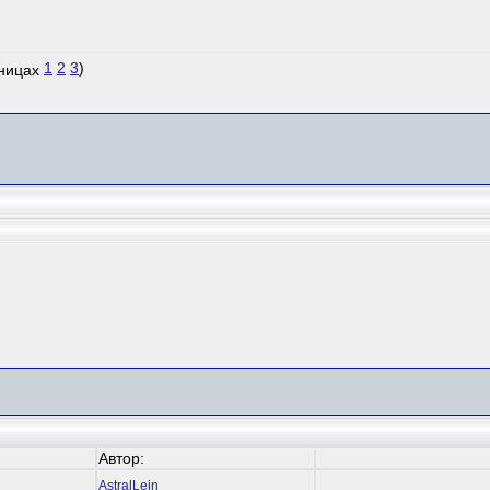
1
2
3
)
Автор:
AstralLein