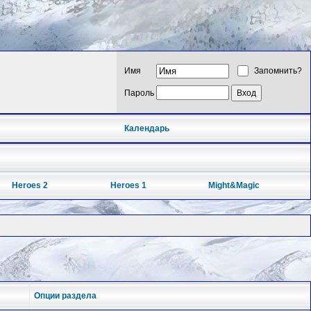
Имя
Запомнить?
Пароль
Календарь
Heroes 2
Heroes 1
Might&Magic
Опции раздела