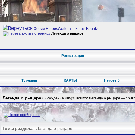
Форум HeroesWorld-а
>
King's Bounty
Легенда о рыцаре
Регистрация
Турниры
КАРТЫ
Heroes 6
Легенда о рыцаре
Обсуждение King's Bounty: Легенда о рыцаре — прикл
Темы раздела
: Легенда о рыцаре