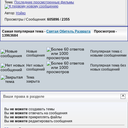
Тема:
Последние просмотренные фильмы
Автор:
Нэйко
Просмотры / Сообщения:
605896
/
2355
Самая популярная тема -
Святая Обитель Разврата
Просмотров -
13963684
Новые
Популярная тема с
сообщения
новыми сообщениями
Нет новых
Популярная тема без
сообщений
новых сообщений
Тема
закрыта
Ваши права в разделе
^
Вы
не можете
создавать темы
Вы
не можете
отвечать на сообщения
Вы
не можете
прикреплять файлы
Вы
не можете
редактировать сообщения