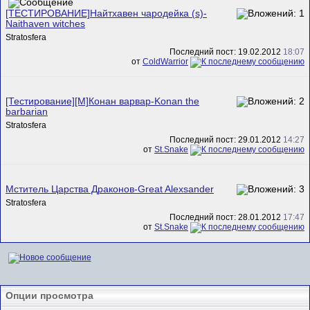
[ТЕСТИРОВАНИЕ]Найтхавен чародейка (s)-
Naithaven witches
Stratosfera
Последний пост: 19.02.2012
18:07
от
ColdWarrior
[Тестирование][M]Конан варвар-Konan the
barbarian
Stratosfera
Последний пост: 29.01.2012
14:27
от
St.Snake
Мститель Царства Драконов-Great Alexsander
Stratosfera
Последний пост: 28.01.2012
17:47
от
St.Snake
Опции просмотра