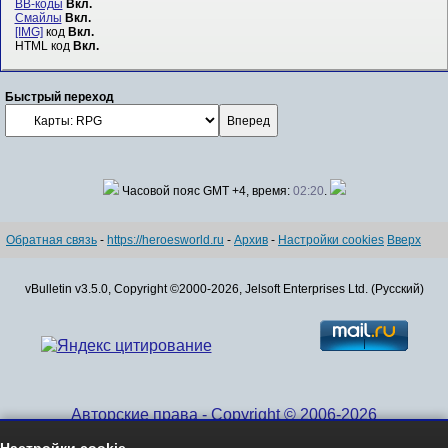
BB-коды
Вкл.
Смайлы
Вкл.
[IMG]
код
Вкл.
HTML код
Вкл.
Быстрый переход
Часовой пояс GMT +4, время:
02:20
.
Обратная связь
-
https://heroesworld.ru
-
Архив
-
Настройки cookies
Вверх
vBulletin v3.5.0, Copyright ©2000-2026, Jelsoft Enterprises Ltd. (Русский)
Авторские права - Copyright © 2006-2026
www.HeroesWorld.ru All rights reserved
Настройки cookie