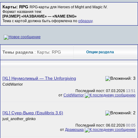
Карты: RPG
RPG-карты для Heroes of Might and Magic IV.
Формат названия тем:
[РАЗМЕР] «НАЗВАНИЕ» — «NAME ENG»
Тема с картой должна быть оформлена по
образцу
.
Темы раздела
: Карты: RPG
Опции раздела
[XL] Неумолимый — The Unforgiving
ColdWarrior
Последний пост: 07.03.2026
13:51
от
ColdWarrior
[XL] Суер-Выер (Equilibris 3.6)
just_another_glinko
Последний пост: 06.02.2026
00:05
от
Драккошка