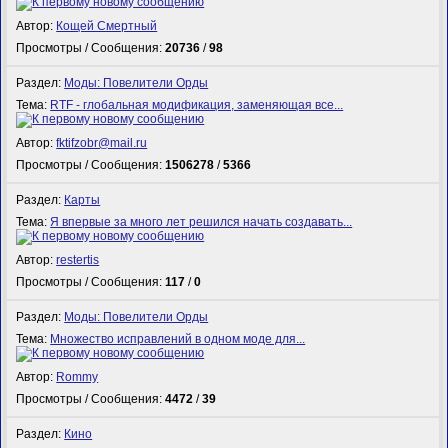
Автор:
Кощей Смертный
Просмотры / Сообщения:
20736
/
98
Раздел:
Моды: Повелители Орды
Тема:
RTF - глобальная модификация, заменяющая все...
Автор:
fktifzobr@mail.ru
Просмотры / Сообщения:
1506278
/
5366
Раздел:
Карты
Тема:
Я впервые за много лет решился начать создавать...
Автор:
restertis
Просмотры / Сообщения:
117
/
0
Раздел:
Моды: Повелители Орды
Тема:
Множество исправлений в одном моде для...
Автор:
Rommy
Просмотры / Сообщения:
4472
/
39
Раздел:
Кино