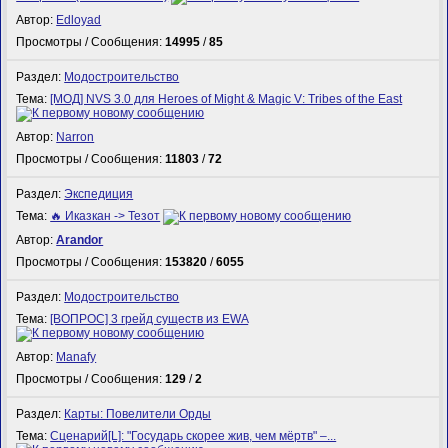
Автор:
Edloyad
Просмотры / Сообщения:
14995
/
85
Раздел:
Модостроительство
Тема:
[МОД] NVS 3.0 для Heroes of Might & Magic V: Tribes of the East
Автор:
Narron
Просмотры / Сообщения:
11803
/
72
Раздел:
Экспедиция
Тема:
🔥 Иказкан -> Тезот
Автор:
Arandor
Просмотры / Сообщения:
153820
/
6055
Раздел:
Модостроительство
Тема:
[ВОПРОС] 3 грейд существ из EWA
Автор:
Manafy
Просмотры / Сообщения:
129
/
2
Раздел:
Карты: Повелители Орды
Тема:
Сценарий[L]: "Государь скорее жив, чем мёртв" –...