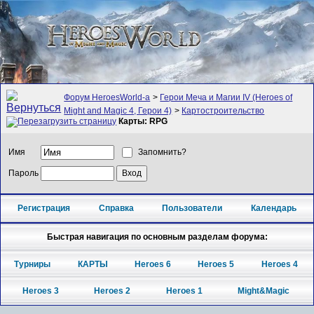
Форум HeroesWorld-а
>
Герои Меча и Магии IV (Heroes of
Might and Magic 4, Герои 4)
>
Картостроительство
Карты: RPG
Имя
Запомнить?
Пароль
Регистрация
Справка
Пользователи
Календарь
Быстрая навигация по основным разделам форума:
Турниры
КАРТЫ
Heroes 6
Heroes 5
Heroes 4
Heroes 3
Heroes 2
Heroes 1
Might&Magic