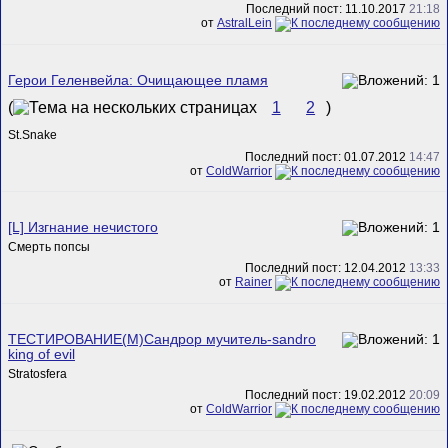
Последний пост: 11.10.2017
21:18
от
AstralLein
Герои Геленвейла: Очищающее пламя
(
1
2
)
St.Snake
Последний пост: 01.07.2012
14:47
от
ColdWarrior
[L] Изгнание нечистого
Смерть попсы
Последний пост: 12.04.2012
13:33
от
Rainer
ТЕСТИРОВАНИЕ(М)Сандрор мучитель-sandro
king of evil
Stratosfera
Последний пост: 19.02.2012
20:09
от
ColdWarrior