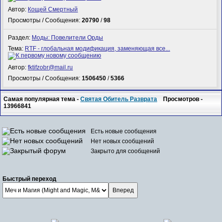
Автор:
Кощей Смертный
Просмотры / Сообщения:
20790
/
98
Раздел:
Моды: Повелители Орды
Тема:
RTF - глобальная модификация, заменяющая все...
Автор:
fktifzobr@mail.ru
Просмотры / Сообщения:
1506450
/
5366
Самая популярная тема -
Святая Обитель Разврата
Просмотров -
13966841
Есть новые сообщения
Нет новых сообщений
Закрыто для сообщений
Быстрый переход