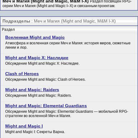
Меч и Магия (Might and Magic, M&M I-X)
Раздел посвящён RPG-
серии Меч и Магия (Might and Magic I–X) и связанным проектам.
Подразделы
: Меч и Магия (Might and Magic, M&M I-X)
Раздел
Вселенная Might and Magic
Атмосфера и вселенная серии Меч и Магия: история миров, сюжетные
линии и лор.
Might and Magic X: Наследие
Обсуждение Might and Magic X: Наследие.
Clash of Heroes
Обсуждение Might and Magic: Clash of Heroes.
Might and Magic: Raiders
Обсуждение Might and Magic: Raiders.
Might and Magic: Elemental Guardians
Обсуждение Might and Magic: Elemental Guardians — мобильной RPG-
стратегии во вселенной Меч и Магия.
Might and Magic I
Might and Magic I: Секреты Варна.