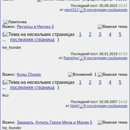
Последний пост: 05.09.2023
10:47
от
genri312
Важно:
Ресурсы в Heroes 5
(
1
2
3
4
5
...
последняя страница
)
hw_founder
Последний пост: 06.01.2019
10:53
от
Rameliya
Важно:
Коды Сheats
(
1
2
3
4
5
...
последняя страница
)
Ikco
Последний пост: 02.08.2007
14:42
от
Night
Важно:
Заказать, Купить Герои Меча и Магии 5
hw_founder