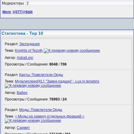
Модераторы : 2
Ment
,
}{0TT@6bI4
Статистика - Top 10
Раздел:
Экспедиция
Тема:
Knights of Tezoth
Автор:
AstralLein
Просмотры / Сообщения:
8048
/
706
Раздел:
Карты: Повелители Орды
Тема:
Мультиплеер[XL]: "Замок падших" - Lux in tenebris
Автор:
Вайер
Просмотры / Сообщения:
76993
/
24
Раздел:
Моды: Повелители Орды
Тема:
= Моды на замену отдельных фракций =
Автор:
Сармит