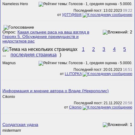
Nameless Hero
Последний пост: 13.02.2023
09:22
от
}{0TT@6bI4
Опрос:
Какая сильнее раса на ваш взгляд в
Героях 5. Обсуждение преимуществ и
недостатков рас
(
1
2
3
4
5
...
последняя страница
)
Magnus
Последний пост: 20.01.2023
16:51
от
LLITOPKA
Информация и мнение автора о Владе (Некрополис)
Cikonio
Последний пост: 21.11.2022
20:58
от
Cikonio
Солдатская удача
mistermarrr