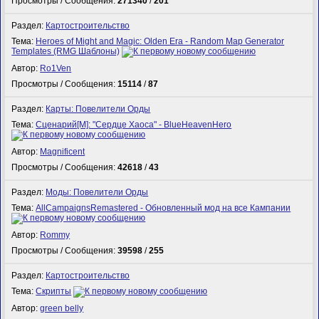
Просмотры / Сообщения:
271340
/
201
Раздел:
Картостроительство
Тема:
Heroes of Might and Magic: Olden Era - Random Map Generator
Templates (RMG Шаблоны)
Автор:
Ro1Ven
Просмотры / Сообщения:
15114
/
87
Раздел:
Карты: Повелители Орды
Тема:
Сценарий[M]: "Сердце Хаоса" - BlueHeavenHero
Автор:
Magnificent
Просмотры / Сообщения:
42618
/
43
Раздел:
Моды: Повелители Орды
Тема:
AllCampaignsRemastered - Обновленный мод на все Кампании
Автор:
Rommy
Просмотры / Сообщения:
39598
/
255
Раздел:
Картостроительство
Тема:
Скрипты
Автор:
green belly