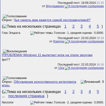
Последний пост: 18.09.2024
21:15
от
Мусульманен
Опрос:
Чья смерть вам кажется самой несправедливой?
(
1
2
3
4
5
)
Глас Эльрата
Последний пост: 23.03.2024
20:19
от
Raelyna
[ПРОБЛЕМА] Windows 11 вылетает игра на этапе загрузки
Igor77
Последний пост: 22.03.2024
16:16
от
13га
Опрос:
Обсуждение искусственного интеллекта
игры.
(
1
2
3
4
5
...
последняя страница
)
Necronix