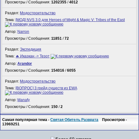
Просмотры / Сообщения:
1202355
/
4012
Раздел:
Модостроительство
Тема:
[МОД] NVS 3.0 для Heroes of Might & Magic V: Tribes of the East
Автор:
Narron
Просмотры / Сообщения:
11851
/
72
Раздел:
Экспедиция
Тема:
🔥 Иказкан -> Тезот
Автор:
Arandor
Просмотры / Сообщения:
154016
/
6055
Раздел:
Модостроительство
Тема:
[ВОПРОС] 3 грейд существ из EWA
Автор:
Manafy
Просмотры / Сообщения:
150
/
2
Самая популярная тема -
Святая Обитель Разврата
Просмотров -
13969251