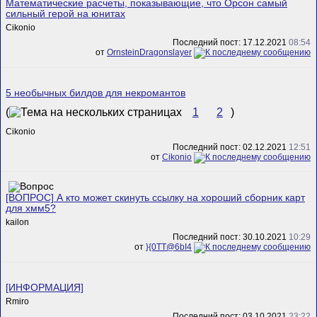
Математические расчеты, показывающие, что Орсон самый
сильный герой на юнитах
Cikonio
Последний пост: 17.12.2021
08:54
от
OrnsteinDragonslayer
5 необычных билдов для некромантов
(
1
2
)
Cikonio
Последний пост: 02.12.2021
12:51
от
Cikonio
[ВОПРОС] А кто может скинуть ссылку на хороший сборник карт
для хмм5?
kailon
Последний пост: 30.10.2021
10:29
от
}{0TT@6bI4
[ИНФОРМАЦИЯ]
Rmiro
Последний пост: 03.10.2021
23:22