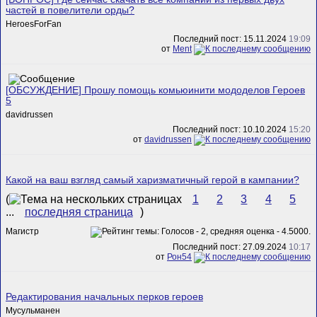
частей в повелители орды?
HeroesForFan
Последний пост: 15.11.2024
19:09
от
Ment
[ОБСУЖДЕНИЕ] Прошу помощь комьюинити мододелов Героев
5
davidrussen
Последний пост: 10.10.2024
15:20
от
davidrussen
Какой на ваш взгляд самый харизматичный герой в кампании?
(
1
2
3
4
5
...
последняя страница
)
Магистр
Последний пост: 27.09.2024
10:17
от
Рон54
Редактирования начальных перков героев
Мусульманен