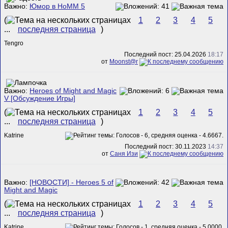
Важно:
Юмор в HoMM 5
(
1
2
3
4
5
...
последняя страница
)
Tengro
Последний пост: 25.04.2026
18:17
от
Mооnst@r
Важно:
Heroes of Might and Magic
V [Обсуждение Игры]
(
1
2
3
4
5
...
последняя страница
)
Katrine
Последний пост: 30.11.2023
14:37
от
Саня Изи
Важно:
[НОВОСТИ] - Heroes 5 of
Might and Magic
(
1
2
3
4
5
...
последняя страница
)
Katrine