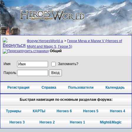
Форум HeroesWorld-а
>
Герои Меча и Магии V (Heroes of
Might and Magic 5, Герои 5)
Общий
Имя
Запомнить?
Пароль
Регистрация
Справка
Пользователи
Календарь
Быстрая навигация по основным разделам форума:
Турниры
КАРТЫ
Heroes 6
Heroes 5
Heroes 4
Heroes 3
Heroes 2
Heroes 1
Might&Magic