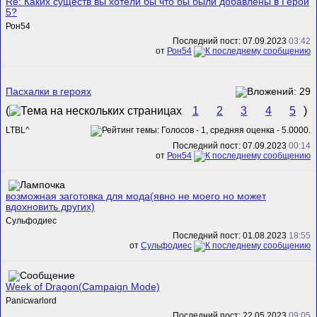
Re: Каких существ вы хотели бы что бы были добавлены в Герои
5?
Рон54
Последний пост: 07.09.2023
03:42
от
Рон54
Пасхалки в героях
(
1
2
3
4
5
)
LTBL^
Последний пост: 07.09.2023
00:14
от
Рон54
возможная заготовка для мода(явно не моего но может
вдохновить других)
Сульфодиес
Последний пост: 01.08.2023
18:55
от
Сульфодиес
Week of Dragon(Campaign Mode)
Panicwarlord
Последний пост: 22.05.2023
09:05