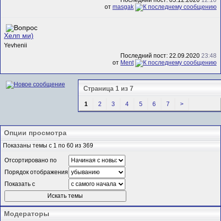
Последний пост: 05.12.2020
12:10
от
masgak
Хелп ми)
Yevhenii
Последний пост: 22.09.2020
23:48
от
Ment
Страница 1 из 7
1
2
3
4
5
6
7
>
Опции просмотра
Показаны темы с 1 по 60 из 369
Отсортировано по
Порядок отображения
Показать с
Модераторы