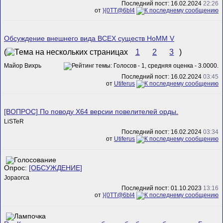
Последний пост: 16.02.2024
22:26
от
}{0TT@6bI4
Обсуждение внешнего вида ВСЕХ существ HoMM V
(
1
2
3
)
Майор Вихрь
Последний пост: 16.02.2024
03:45
от
Utiferus
[ВОПРОС] По поводу Х64 версии повелителей орды.
LiSTeR
Последний пост: 16.02.2024
03:34
от
Utiferus
Опрос:
[ОБСУЖДЕНИЕ]
Jopaorca
Последний пост: 01.10.2023
13:16
от
}{0TT@6bI4