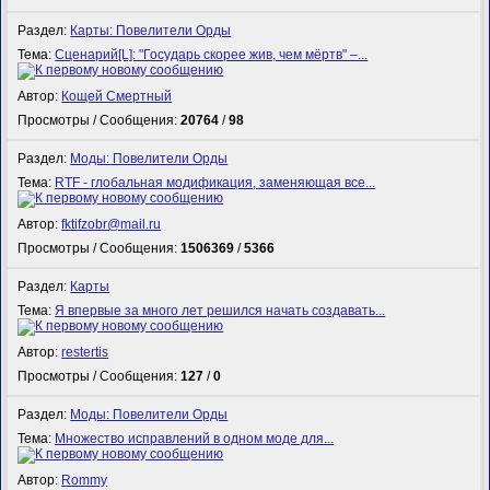
Раздел:
Карты: Повелители Орды
Тема:
Сценарий[L]: "Государь скорее жив, чем мёртв" –...
Автор:
Кощей Смертный
Просмотры / Сообщения:
20764
/
98
Раздел:
Моды: Повелители Орды
Тема:
RTF - глобальная модификация, заменяющая все...
Автор:
fktifzobr@mail.ru
Просмотры / Сообщения:
1506369
/
5366
Раздел:
Карты
Тема:
Я впервые за много лет решился начать создавать...
Автор:
restertis
Просмотры / Сообщения:
127
/
0
Раздел:
Моды: Повелители Орды
Тема:
Множество исправлений в одном моде для...
Автор:
Rommy