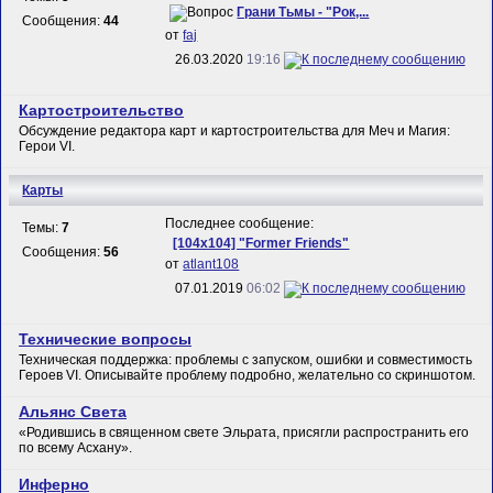
Грани Тьмы - "Рок,...
Сообщения:
44
от
faj
26.03.2020
19:16
Картостроительство
Обсуждение редактора карт и картостроительства для Меч и Магия:
Герои VI.
Карты
Последнее сообщение:
Темы:
7
[104х104] "Former Friends"
Сообщения:
56
от
atlant108
07.01.2019
06:02
Технические вопросы
Техническая поддержка: проблемы с запуском, ошибки и совместимость
Героев VI. Описывайте проблему подробно, желательно со скриншотом.
Альянс Света
«Родившись в священном свете Эльрата, присягли распространить его
по всему Асхану».
Инферно