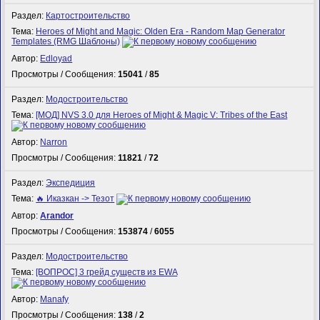
Раздел:
Картостроительство
Тема:
Heroes of Might and Magic: Olden Era - Random Map Generator
Templates (RMG Шаблоны)
Автор:
Edloyad
Просмотры / Сообщения:
15041
/
85
Раздел:
Модостроительство
Тема:
[МОД] NVS 3.0 для Heroes of Might & Magic V: Tribes of the East
Автор:
Narron
Просмотры / Сообщения:
11821
/
72
Раздел:
Экспедиция
Тема:
🔥 Иказкан -> Тезот
Автор:
Arandor
Просмотры / Сообщения:
153874
/
6055
Раздел:
Модостроительство
Тема:
[ВОПРОС] 3 грейд существ из EWA
Автор:
Manafy
Просмотры / Сообщения:
138
/
2