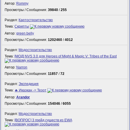
Автор:
Rommy
Просмотры / Сообщения:
39840
/
255
Раздел:
Картостроительство
Тема:
Скрипты
Автор:
green belly
Просмотры / Сообщения:
1202460
/
4012
Раздел:
Модостроительство
Тема:
[МОД] NVS 3.0 для Heroes of Might & Magic V: Tribes of the East
Автор:
Narron
Просмотры / Сообщения:
11857
/
72
Раздел:
Экспедиция
Тема:
🔥 Иказкан -> Тезот
Автор:
Arandor
Просмотры / Сообщения:
154046
/
6055
Раздел:
Модостроительство
Тема:
[ВОПРОС] 3 грейд существ из EWA