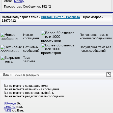
Автор:
Manafy
Просмотры / Сообщения:
152
/
2
Самая популярная тема -
Святая Обитель Разврата
Просмотров -
13970412
Новые
Популярная тема с
сообщения
новыми сообщениями
Нет новых
Популярная тема без
сообщений
новых сообщений
Тема
закрыта
Ваши права в разделе
^
Вы
не можете
создавать темы
Вы
не можете
отвечать на сообщения
Вы
не можете
прикреплять файлы
Вы
не можете
редактировать сообщения
BB-коды
Вкл.
Смайлы
Вкл.
[IMG]
код
Вкл.