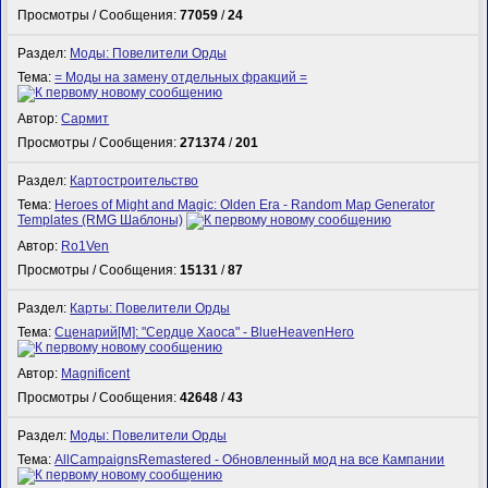
Просмотры / Сообщения:
77059
/
24
Раздел:
Моды: Повелители Орды
Тема:
= Моды на замену отдельных фракций =
Автор:
Сармит
Просмотры / Сообщения:
271374
/
201
Раздел:
Картостроительство
Тема:
Heroes of Might and Magic: Olden Era - Random Map Generator
Templates (RMG Шаблоны)
Автор:
Ro1Ven
Просмотры / Сообщения:
15131
/
87
Раздел:
Карты: Повелители Орды
Тема:
Сценарий[M]: "Сердце Хаоса" - BlueHeavenHero
Автор:
Magnificent
Просмотры / Сообщения:
42648
/
43
Раздел:
Моды: Повелители Орды
Тема:
AllCampaignsRemastered - Обновленный мод на все Кампании