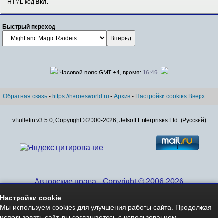
HTML код
Вкл.
Быстрый переход
Часовой пояс GMT +4, время:
16:49
.
Обратная связь
-
https://heroesworld.ru
-
Архив
-
Настройки cookies
Вверх
vBulletin v3.5.0, Copyright ©2000-2026, Jelsoft Enterprises Ltd. (Русский)
Авторские права - Copyright © 2006-2026
www.HeroesWorld.ru All rights reserved
Настройки cookie
Heroes World (English)
Мы используем cookies для улучшения работы сайта. Продолжая
использовать сайт, вы соглашаетесь с использованием