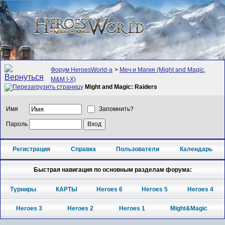
Форум HeroesWorld-а
>
Меч и Магия (Might and Magic,
M&M I-X)
Might and Magic: Raiders
Имя
Запомнить?
Пароль
Регистрация
Справка
Пользователи
Календарь
Быстрая навигация по основным разделам форума:
Турниры
КАРТЫ
Heroes 6
Heroes 5
Heroes 4
Heroes 3
Heroes 2
Heroes 1
Might&Magic