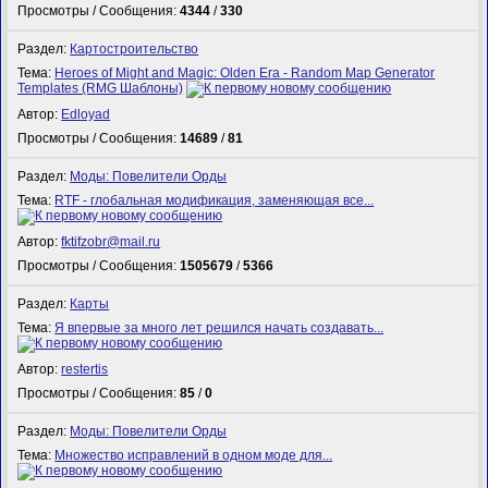
Просмотры / Сообщения:
4344
/
330
Раздел:
Картостроительство
Тема:
Heroes of Might and Magic: Olden Era - Random Map Generator
Templates (RMG Шаблоны)
Автор:
Edloyad
Просмотры / Сообщения:
14689
/
81
Раздел:
Моды: Повелители Орды
Тема:
RTF - глобальная модификация, заменяющая все...
Автор:
fktifzobr@mail.ru
Просмотры / Сообщения:
1505679
/
5366
Раздел:
Карты
Тема:
Я впервые за много лет решился начать создавать...
Автор:
restertis
Просмотры / Сообщения:
85
/
0
Раздел:
Моды: Повелители Орды
Тема:
Множество исправлений в одном моде для...