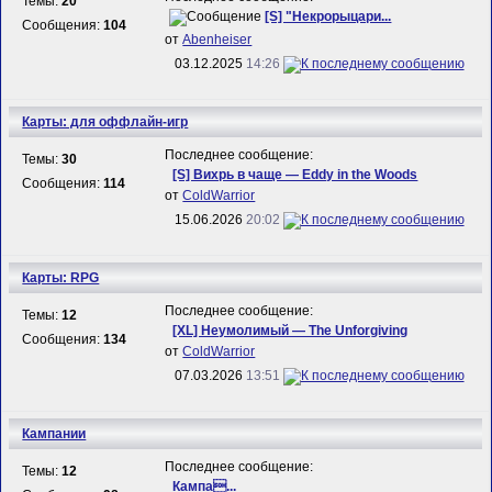
Темы:
20
[S] "Некрорыцари...
Сообщения:
104
от
Abenheiser
03.12.2025
14:26
Карты: для оффлайн-игр
Последнее сообщение:
Темы:
30
[S] Вихрь в чаще — Eddy in the Woods
Сообщения:
114
от
ColdWarrior
15.06.2026
20:02
Карты: RPG
Последнее сообщение:
Темы:
12
[XL] Неумолимый — The Unforgiving
Сообщения:
134
от
ColdWarrior
07.03.2026
13:51
Кампании
Последнее сообщение:
Темы:
12
Кампа...