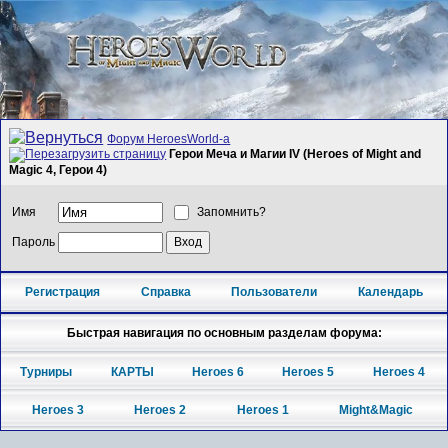
Форум HeroesWorld-а
Герои Меча и Магии IV (Heroes of Might and
Magic 4, Герои 4)
Имя
Запомнить?
Пароль
Регистрация
Справка
Пользователи
Календарь
Быстрая навигация по основным разделам форума:
Турниры
КАРТЫ
Heroes 6
Heroes 5
Heroes 4
Heroes 3
Heroes 2
Heroes 1
Might&Magic