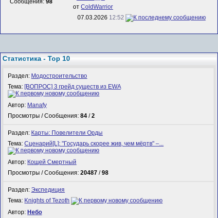
Сообщения:
98
от
ColdWarrior
07.03.2026
12:52
Статистика - Top 10
Раздел:
Модостроительство
Тема:
[ВОПРОС] 3 грейд существ из EWA
Автор:
Manafy
Просмотры / Сообщения:
84
/
2
Раздел:
Карты: Повелители Орды
Тема:
Сценарий[L]: "Государь скорее жив, чем мёртв" –...
Автор:
Кощей Смертный
Просмотры / Сообщения:
20487
/
98
Раздел:
Экспедиция
Тема:
Knights of Tezoth
Автор:
Небо