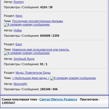
Автор:
Rommy
Просмотры / Сообщения:
4324
/
39
Раздел:
Кино
Тема:
Последние просмотренные фильмы
Автор:
Нэйко
Просмотры / Сообщения:
605699
/
2355
Раздел:
Баги
Тема:
Неверное имя пользователя или пароль.
Автор:
Злобный Ящур
Просмотры / Сообщения:
91
/
1
Раздел:
Моды: Повелители Орды
Тема:
= Небольшие фикс-моды =
Автор:
Mооnst@r
Просмотры / Сообщения:
185349
/
456
Самая популярная тема -
Святая Обитель Разврата
Просмотров -
13955047