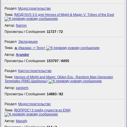
Раздел:
Модостроительство
Тема:
[МОД] NVS 3.0 для Heroes of Might & Magic V: Tribes of the East
Автор:
Narron
Просмотры / Сообщения:
11727
/
72
Раздел:
Экспедиция
Тема:
🔥 Иказкан -> Тезот
Автор:
Arandor
Просмотры / Сообщения:
153707
/
6055
Раздел:
Картостроительство
Тема:
Heroes of Might and Magic: Olden Era - Random Map Generator
Templates (RMG Шаблоны)
Автор:
xaniprm
Просмотры / Сообщения:
14883
/
82
Раздел:
Модостроительство
Тема:
[ВОПРОС] 3 грейд существ из EWA
Автор:
Manafy