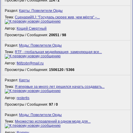
Просмотры / Сообщения:
114
/
2
Раздел:
Карты: Повелители Орды
Тема:
Сценарий[L]: "Государь скорее жив, чем мёртв" –...
Автор:
Кощей Смертный
Просмотры / Сообщения:
20651
/
98
Раздел:
Моды: Повелители Орды
Тема:
RTF - глобальная модификация, заменяющая все...
Автор:
fktifzobr@mail.ru
Просмотры / Сообщения:
1506120
/
5366
Раздел:
Карты
Тема:
Я впервые за много лет решился начать создавать...
Автор:
restertis
Просмотры / Сообщения:
97
/
0
Раздел:
Моды: Повелители Орды
Тема:
Множество исправлений в одном моде для...
Автор:
Rommy