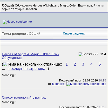
Общий
Обсуждение Heroes of Might and Magic: Olden Era — новой части
серии от студии Unfrozen.
Темы раздела
: Общий
Опции раздела
Heroes of Might & Magic: Olden Era -
Обсуждение
(
1
2
3
4
5
...
последняя страница
)
Mооnst@r
Последний пост: 28.07.2026
20:15
от
Mооnst@r
Список изменений в патчах
Mооnst@r
Последний пост: 10.07.2026
15:11