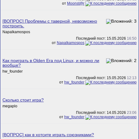
от
Mооnst@r
[ВОПРОС] Проблемы с таверной, невозможно
построить.
Napalkamospos
Последний пост: 15.05.2026
16:50
от
Napalkamospos
Как поиграть в Olden Era под Linux, и можно ли
вообще?
hw_founder
Последний пост: 15.05.2026
12:13
от
hw_founder
Сколько стоит игра?
megaplo
Последний пост: 14.05.2026
23:06
от
hw_founder
[ВОПРОС] как в хотсите играть союзниками?