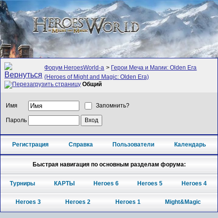
Форум HeroesWorld-а
>
Герои Меча и Магии: Olden Era
(Heroes of Might and Magic: Olden Era)
Общий
Имя
Запомнить?
Пароль
Регистрация
Справка
Пользователи
Календарь
Быстрая навигация по основным разделам форума:
Турниры
КАРТЫ
Heroes 6
Heroes 5
Heroes 4
Heroes 3
Heroes 2
Heroes 1
Might&Magic