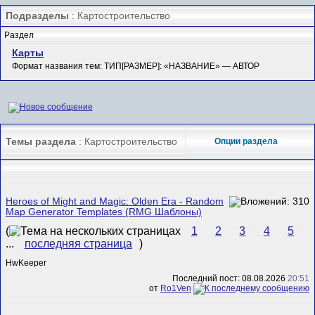
Подразделы
: Картостроительство
Раздел
Карты
Формат названия тем: ТИП[РАЗМЕР]: «НАЗВАНИЕ» — АВТОР
Темы раздела
: Картостроительство
Опции раздела
Heroes of Might and Magic: Olden Era - Random
Map Generator Templates (RMG Шаблоны)
(
1
2
3
4
5
...
последняя страница
)
HwKeeper
Последний пост: 08.08.2026
20:51
от
Ro1Ven