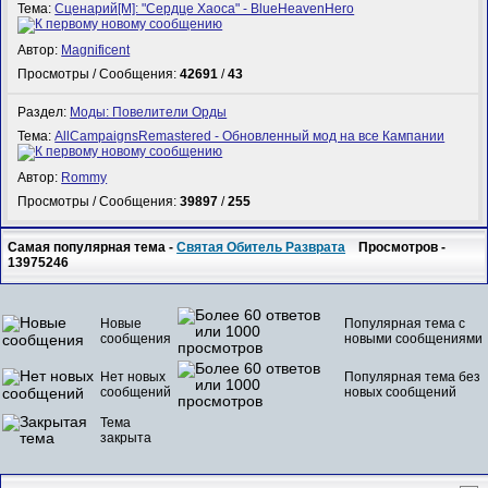
Тема:
Сценарий[M]: "Сердце Хаоса" - BlueHeavenHero
Автор:
Magnificent
Просмотры / Сообщения:
42691
/
43
Раздел:
Моды: Повелители Орды
Тема:
AllCampaignsRemastered - Обновленный мод на все Кампании
Автор:
Rommy
Просмотры / Сообщения:
39897
/
255
Самая популярная тема -
Святая Обитель Разврата
Просмотров -
13975246
Новые
Популярная тема с
сообщения
новыми сообщениями
Нет новых
Популярная тема без
сообщений
новых сообщений
Тема
закрыта