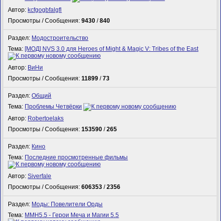
Автор:
kcfgogbfalgfl
Просмотры / Сообщения:
9430
/
840
Раздел:
Модостроительство
Тема:
[МОД] NVS 3.0 для Heroes of Might & Magic V: Tribes of the East
Автор:
ВиНи
Просмотры / Сообщения:
11899
/
73
Раздел:
Общий
Тема:
Проблемы Четвёрки
Автор:
Robertoelaks
Просмотры / Сообщения:
153590
/
265
Раздел:
Кино
Тема:
Последние просмотренные фильмы
Автор:
Siverfale
Просмотры / Сообщения:
606353
/
2356
Раздел:
Моды: Повелители Орды
Тема:
MMH5.5 - Герои Меча и Магии 5.5