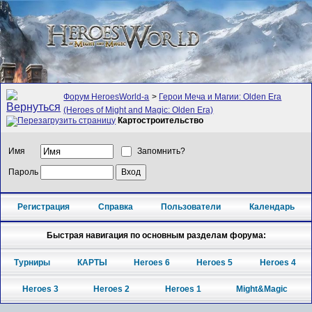
Форум HeroesWorld-а
>
Герои Меча и Магии: Olden Era
(Heroes of Might and Magic: Olden Era)
Картостроительство
Имя
Запомнить?
Пароль
Регистрация
Справка
Пользователи
Календарь
Быстрая навигация по основным разделам форума:
Турниры
КАРТЫ
Heroes 6
Heroes 5
Heroes 4
Heroes 3
Heroes 2
Heroes 1
Might&Magic