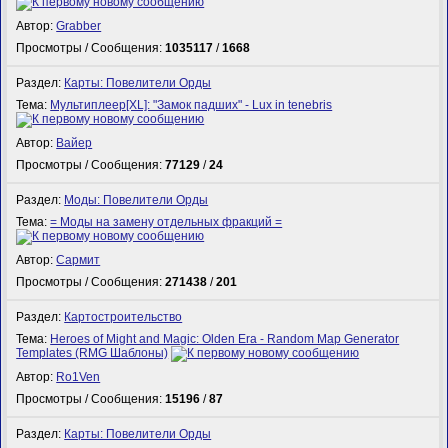
Автор:
Grabber
Просмотры / Сообщения:
1035117
/
1668
Раздел:
Карты: Повелители Орды
Тема:
Мультиплеер[XL]: "Замок падших" - Lux in tenebris
Автор:
Вайер
Просмотры / Сообщения:
77129
/
24
Раздел:
Моды: Повелители Орды
Тема:
= Моды на замену отдельных фракций =
Автор:
Сармит
Просмотры / Сообщения:
271438
/
201
Раздел:
Картостроительство
Тема:
Heroes of Might and Magic: Olden Era - Random Map Generator
Templates (RMG Шаблоны)
Автор:
Ro1Ven
Просмотры / Сообщения:
15196
/
87
Раздел:
Карты: Повелители Орды