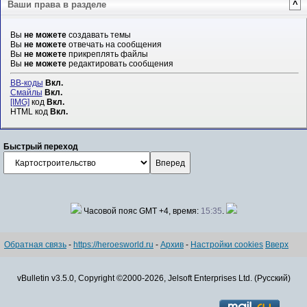
Ваши права в разделе
^
Вы
не можете
создавать темы
Вы
не можете
отвечать на сообщения
Вы
не можете
прикреплять файлы
Вы
не можете
редактировать сообщения
BB-коды
Вкл.
Смайлы
Вкл.
[IMG]
код
Вкл.
HTML код
Вкл.
Быстрый переход
Часовой пояс GMT +4, время:
15:35
.
Обратная связь
-
https://heroesworld.ru
-
Архив
-
Настройки cookies
Вверх
vBulletin v3.5.0, Copyright ©2000-2026, Jelsoft Enterprises Ltd. (Русский)