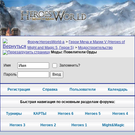
Форум HeroesWorld-а
>
Герои Меча и Магии V (Heroes of
Might and Magic 5, Герои 5)
>
Модостроительство
Моды: Повелители Орды
Имя
Запомнить?
Пароль
Регистрация
Справка
Пользователи
Календарь
Быстрая навигация по основным разделам форума:
Турниры
КАРТЫ
Heroes 6
Heroes 5
Heroes 4
Heroes 3
Heroes 2
Heroes 1
Might&Magic