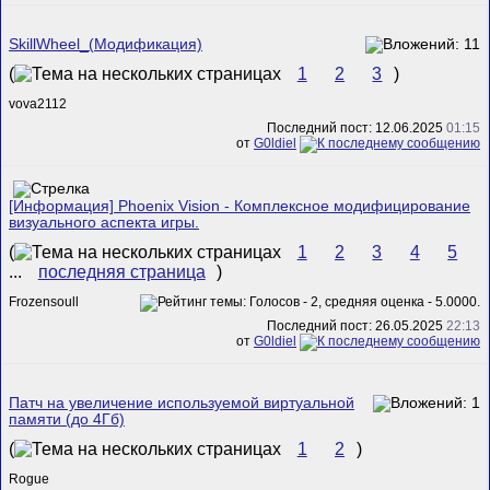
SkillWheel_(Модификация)
(
1
2
3
)
vova2112
Последний пост: 12.06.2025
01:15
от
G0ldiel
[Информация] Phoenix Vision - Комплексное модифицирование
визуального аспекта игры.
(
1
2
3
4
5
...
последняя страница
)
Frozensoull
Последний пост: 26.05.2025
22:13
от
G0ldiel
Патч на увеличение используемой виртуальной
памяти (до 4Гб)
(
1
2
)
Rogue