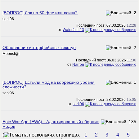
[ВОПРОС] Лок на 60 фпс или всинк?
sork96
Последний пост: 07.03.2026
12:28
от
Waterfall_13
Обновление интерфейсных текстур
Mооnst@r
Последний пост: 06.03.2026
11:36
от
Narron
[ВОПРОС] Есть-ли мод на коррекцию уровня
сложности?
sork96
Последний пост: 28.02.2026
15:05
от
sork96
Epic War Age (EWA) - Адаптированный сборник
модов
(
1
2
3
4
5