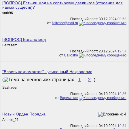
[ВОПРОС] Есть-ли мод на сортировку двелингов (строения для
найма существ)?
sork96
Последний пост: 30.12.2024
09:53
от
fktifzobr@mail.ru
[ВОПРОС] Баланс-мод
Betrezem
Последний пост: 28.12.2024
19:57
от
Caliostro
"Власть некромантов" - усиленный Некрополис
(
1
2
)
Sashager
Последний пост: 04.10.2024
19:36
от
Вариматас
Новый Орден Порядка
Andrei_21
Последний пост: 04.10.2024
19:34