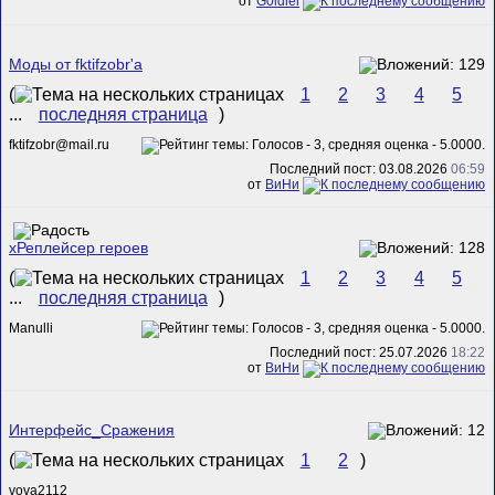
от
G0ldiel
Моды от fktifzobr'а
(
1
2
3
4
5
...
последняя страница
)
fktifzobr@mail.ru
Последний пост: 03.08.2026
06:59
от
ВиНи
xРеплейсер героев
(
1
2
3
4
5
...
последняя страница
)
Manulli
Последний пост: 25.07.2026
18:22
от
ВиНи
Интерфейс_Сражения
(
1
2
)
vova2112