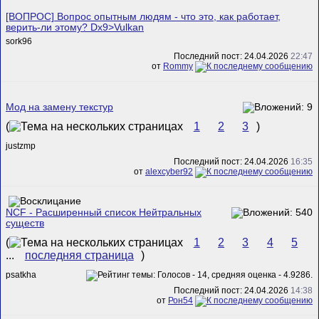
[ВОПРОС] Вопрос опытным людям - что это, как работает,
верить-ли этому? Dx9>Vulkan
sork96
Последний пост: 24.04.2026
22:47
от
Rommy
Мод на замену текстур
(
1
2
3
)
justzmp
Последний пост: 24.04.2026
16:35
от
alexcyber92
NCF - Расширенный список Нейтральных
существ
(
1
2
3
4
5
...
последняя страница
)
psatkha
Последний пост: 24.04.2026
14:38
от
Рон54