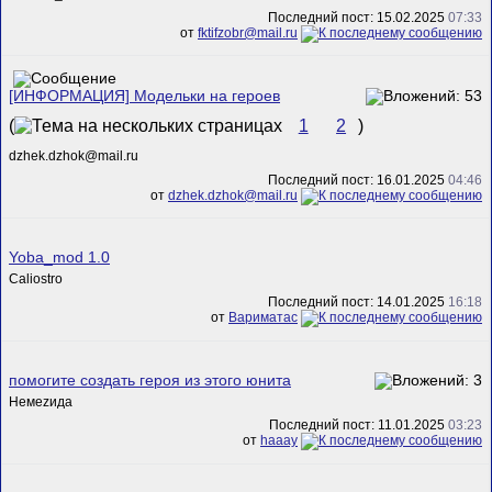
Последний пост: 15.02.2025
07:33
от
fktifzobr@mail.ru
[ИНФОРМАЦИЯ] Модельки на героев
(
1
2
)
dzhek.dzhok@mail.ru
Последний пост: 16.01.2025
04:46
от
dzhek.dzhok@mail.ru
Yoba_mod 1.0
Caliostro
Последний пост: 14.01.2025
16:18
от
Вариматас
помогите создать героя из этого юнита
Немеzида
Последний пост: 11.01.2025
03:23
от
haaay