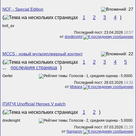
NCF - Special Edition
(
1
2
3
4
)
kolt_av
Последний пост: 23.04.2026
10:57
от
dredknight
MCCS - новый мультиплеерный контент
(
1
2
3
4
5
...
последняя страница
)
Gerter
Последний пост: 28.03.2026
14:32
от
Mokara
[ПАТЧ] Unofficial Heroes V patch
(
1
2
)
dredknight
Последний пост: 07.03.2026
21:29
от
Nargaron