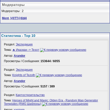
Модераторы
Модераторы : 2
Ment
,
}{0TT@6bI4
Статистика - Top 10
Раздел:
Экспедиция
Тема:
🔥 Иказкан -> Тезот
Автор:
Arandor
Просмотры / Сообщения:
153644
/
6055
Раздел:
Экспедиция
Тема:
Knights of Tezoth
Автор:
Arandor
Просмотры / Сообщения:
5157
/
389
Раздел:
Картостроительство
Тема:
Heroes of Might and Magic: Olden Era - Random Map Generator
Templates (RMG Шаблоны)
Автор:
xaniprm