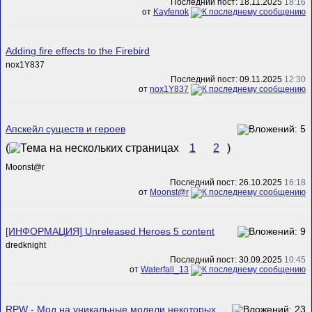
Последний пост: 18.11.2025
18:16
от
Kayfenok
Adding fire effects to the Firebird
nox1Y837
Последний пост: 09.11.2025
12:30
от
nox1Y837
Апскейл существ и героев
(
1
2
)
Mооnst@r
Последний пост: 26.10.2025
16:18
от
Mооnst@r
[ИНФОРМАЦИЯ] Unreleased Heroes 5 content
dredknight
Последний пост: 30.09.2025
10:45
от
Waterfall_13
RPW - Мод на уникальные модели некоторых