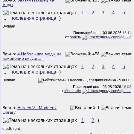
Важно:
Заявки (заказы) на
моды
(
1
2
3
4
5
...
последняя страница
)
Dyrman
Последний пост: 03.08.2026
16:11
от
sork96
Важно:
= Небольшие моды на
изменение визуала =
(
1
2
3
4
5
...
последняя страница
)
Dyrman
Последний пост: 03.08.2026
16:02
от
Mооnst@r
Важно:
Heroes V - Modders'
Library
(
1
2
)
dredknight