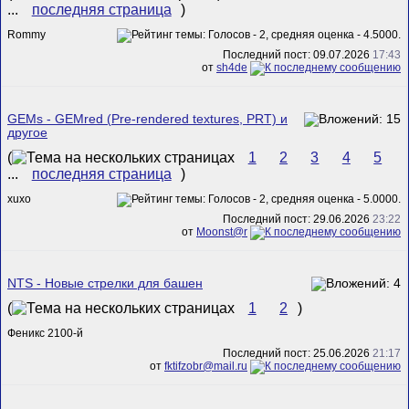
...
последняя страница
)
Rommy
Последний пост: 09.07.2026
17:43
от
sh4de
GEMs - GEMred (Pre-rendered textures, PRT) и
другое
(
1
2
3
4
5
...
последняя страница
)
xuxo
Последний пост: 29.06.2026
23:22
от
Mооnst@r
NTS - Новые стрелки для башен
(
1
2
)
Феникс 2100-й
Последний пост: 25.06.2026
21:17
от
fktifzobr@mail.ru