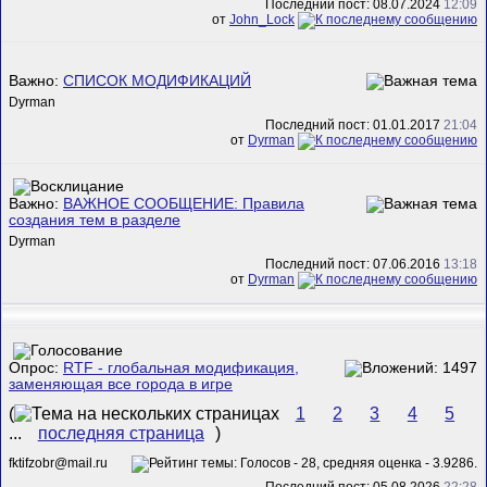
Последний пост: 08.07.2024
12:09
от
John_Lock
Важно:
СПИСОК МОДИФИКАЦИЙ
Dyrman
Последний пост: 01.01.2017
21:04
от
Dyrman
Важно:
ВАЖНОЕ СООБЩЕНИЕ: Правила
создания тем в разделе
Dyrman
Последний пост: 07.06.2016
13:18
от
Dyrman
Опрос:
RTF - глобальная модификация,
заменяющая все города в игре
(
1
2
3
4
5
...
последняя страница
)
fktifzobr@mail.ru
Последний пост: 05.08.2026
22:28