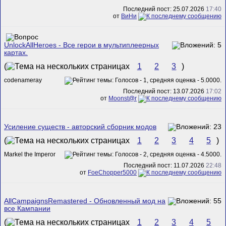
Последний пост: 25.07.2026
17:40
от
ВиНи
UnlockAllHeroes - Все герои в мультиплеерных
картах.
(
1
2
3
)
codenameray
Последний пост: 13.07.2026
17:02
от
Mооnst@r
Усиление существ - авторский сборник модов
(
1
2
3
4
5
)
Markel the Imperor
Последний пост: 11.07.2026
22:48
от
FoeChopper5000
AllCampaignsRemastered - Обновленный мод на
все Кампании
(
1
2
3
4
5