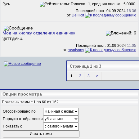
Гусь
Последний пост: 04.09.2024
16:36
от
Delllicit
Мод на кнопку отделения единичек
}{0TT@6bI4
Последний пост: 01.09.2024
11:05
от
raspisnoy
Страница 1 из 3
1
2
3
>
Опции просмотра
Показаны темы с 1 по 60 из 162
Отсортировано по
Порядок отображения
Показать с