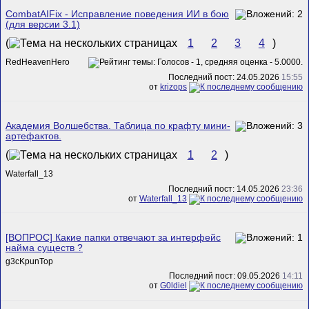
CombatAIFix - Исправление поведения ИИ в бою
(для версии 3.1)
(
1
2
3
4
)
RedHeavenHero
Последний пост: 24.05.2026
15:55
от
krizops
Академия Волшебства. Таблица по крафту мини-
артефактов.
(
1
2
)
Waterfall_13
Последний пост: 14.05.2026
23:36
от
Waterfall_13
[ВОПРОС] Какие папки отвечают за интерфейс
найма существ ?
g3cKpunTop
Последний пост: 09.05.2026
14:11
от
G0ldiel