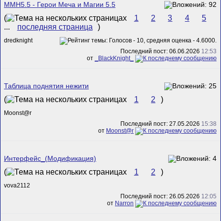
MMH5.5 - Герои Меча и Магии 5.5
(
1
2
3
4
5
...
последняя страница
)
dredknight
Последний пост: 06.06.2026
12:53
от
_BlackKnight_
Таблица поднятия нежити
(
1
2
)
Mооnst@r
Последний пост: 27.05.2026
15:38
от
Mооnst@r
Интерфейс_(Модификация)
(
1
2
)
vova2112
Последний пост: 26.05.2026
12:05
от
Narron