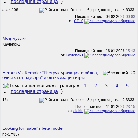
...
последняя страница
)
atlant108
Последний пост: 04.02.2026
00:03
от
CP_0
Мод музыки
Kayfenok1
Последний пост: 16.01.2026
15:43
от
Kayfenok1
Heroes V - Remake "Реструктуризация файлов,
очистка от "мусора" и оптимизация игры"
(
1
2
3
4
5
...
последняя страница
)
13zl
Последний пост: 11.01.2026
23:15
от
elchin
Looking for Isabel's beta model
nox1Y837