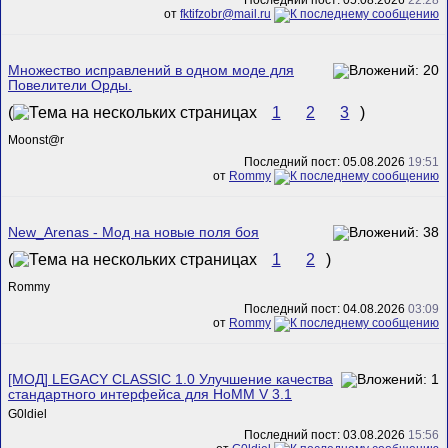
от
fktifzobr@mail.ru
Множество исправлений в одном моде для
Повелители Орды.
(
1
2
3
)
Mооnst@r
Последний пост: 05.08.2026
19:51
от
Rommy
New_Arenas - Мод на новые поля боя
(
1
2
)
Rommy
Последний пост: 04.08.2026
03:09
от
Rommy
[МОД] LEGACY CLASSIC 1.0 Улучшение качества
стандартного интерфейса для HoMM V 3.1
G0ldiel
Последний пост: 03.08.2026
15:56