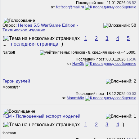
Последний пост: 11.01.2026
08:52
от
fktifzobr@mail.ru
Опрос:
Heroes 5.5 WarGame Edition -
Тактическое издание
(
1
2
3
4
5
...
последняя страница
)
Nargott
Последний пост: 03.01.2026
16:36
от
Haw3k
Герои дуэлей
Mооnst@r
Последний пост: 18.12.2025
00:03
от
Mооnst@r
FEM - Полноценный экспорт моделей
(
1
2
3
4
)
footman