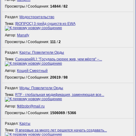
Просмотры / Сообщения:
14844
/
82
Раздел:
Модостроительство
Тема:
[ВОПРОС] 3 грейд существ из EWA
Автор:
Manafy
Просмотры / Сообщения:
111
/
2
Раздел:
Карты: Повелители Орды
Тема:
Сценарий[L]: "Государь скорее жив, чем мёртв" –...
Автор:
Кощей Смертный
Просмотры / Сообщения:
20619
/
98
Раздел:
Моды: Повелители Орды
Тема:
RTF - глобальная модификация, заменяющая все...
Автор:
fktifzobr@mail.ru
Просмотры / Сообщения:
1506069
/
5366
Раздел:
Карты
Тема:
Я впервые за много лет решился начать создавать...