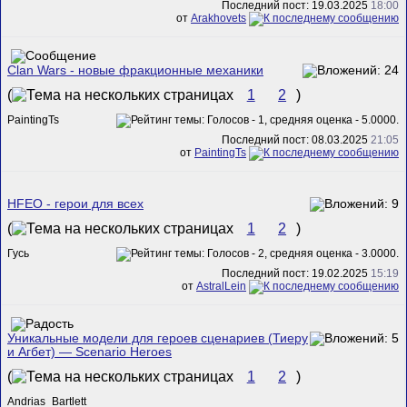
Последний пост: 19.03.2025
18:00
от
Arakhovets
Clan Wars - новые фракционные механики
(
1
2
)
PaintingTs
Последний пост: 08.03.2025
21:05
от
PaintingTs
HFEO - герои для всех
(
1
2
)
Гусь
Последний пост: 19.02.2025
15:19
от
AstralLein
Уникальные модели для героев сценариев (Тиеру
и Агбет) — Scenario Heroes
(
1
2
)
Andrias_Bartlett