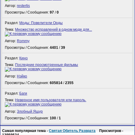
Автор:
restertis
Просмотры / Сообщения:
97
/
0
Раздел:
Моды: Повелители Орды
Тема:
Множество исправлений в одном моде для...
Автор:
Rommy
Просмотры / Сообщения:
4401
/
39
Раздел:
Кино
Тема:
Последние просмотренные фильмы
Автор:
Нэйко
Просмотры / Сообщения:
605814
/
2355
Раздел:
Баги
Тема:
Неверное имя пользователя или пароль.
Автор:
Злобный Ящур
Просмотры / Сообщения:
100
/
1
Самая популярная тема -
Святая Обитель Разврата
Просмотров -