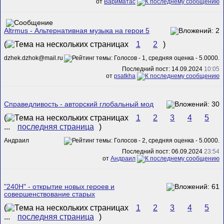
от
Вариматас
Altrmus - Альтернативная музыка на герои 5
(
1
2
)
dzhek.dzhok@mail.ru
Последний пост: 14.09.2024
10:05
от
psatkha
Справедливость - авторский глобальный мод
(
1
2
3
4
5
...
последняя страница
)
Андраил
Последний пост: 06.09.2024
23:54
от
Андраил
"240H" - открытие новых героев и
совершенствование старых
(
1
2
3
4
5
...
последняя страница
)