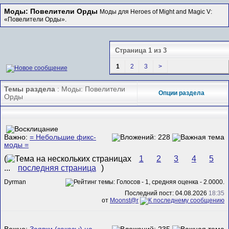
Моды: Повелители Орды
Моды для Heroes of Might and Magic V:
«Повелители Орды».
Страница 1 из 3
1
2
3
>
Темы раздела
: Моды: Повелители
Опции раздела
Орды
Важно:
= Небольшие фикс-
моды =
(
1
2
3
4
5
...
последняя страница
)
Dyrman
Последний пост: 04.08.2026
18:35
от
Mооnst@r