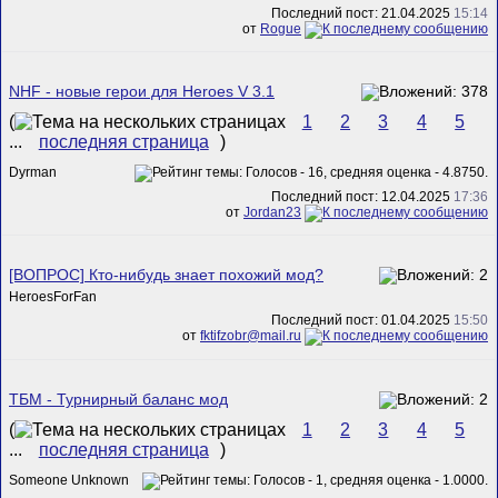
Последний пост: 21.04.2025
15:14
от
Rogue
NHF - новые герои для Heroes V 3.1
(
1
2
3
4
5
...
последняя страница
)
Dyrman
Последний пост: 12.04.2025
17:36
от
Jordan23
[ВОПРОС] Кто-нибудь знает похожий мод?
HeroesForFan
Последний пост: 01.04.2025
15:50
от
fktifzobr@mail.ru
ТБМ - Турнирный баланс мод
(
1
2
3
4
5
...
последняя страница
)
Someone Unknown