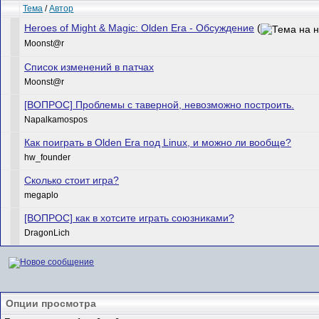
Тема
/
Автор
Heroes of Might & Magic: Olden Era - Обсуждение
(
Mооnst@r
Список изменений в патчах
Mооnst@r
[ВОПРОС] Проблемы с таверной, невозможно построить.
Napalkamospos
Как поиграть в Olden Era под Linux, и можно ли вообще?
hw_founder
Сколько стоит игра?
megaplo
[ВОПРОС] как в хотсите играть союзниками?
DragonLich
Опции просмотра