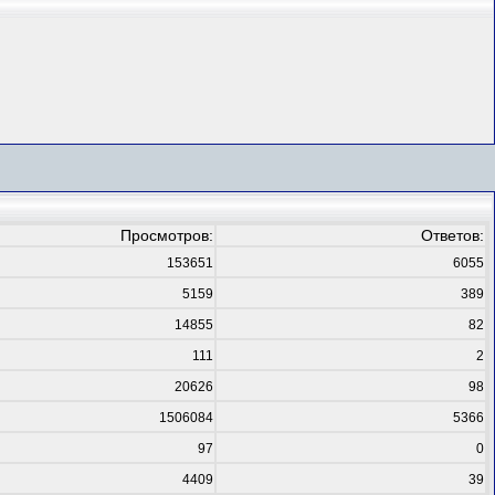
Просмотров:
Ответов:
153651
6055
5159
389
14855
82
111
2
20626
98
1506084
5366
97
0
4409
39