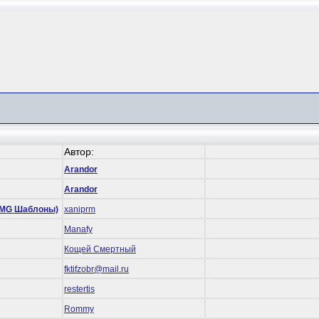
Автор:
Arandor
Arandor
 (RMG Шаблоны)
xaniprm
Manafy
Кощей Смертный
fktifzobr@mail.ru
restertis
Rommy