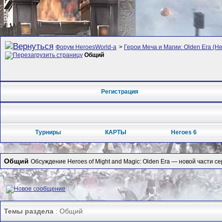
Форум HeroesWorld-а
>
Герои Меча и Магии: Olden Era (Her
Общий
Регистрация
Турниры
КАРТЫ
Heroes 6
Общий
Обсуждение Heroes of Might and Magic: Olden Era — новой части се
Темы раздела
: Общий