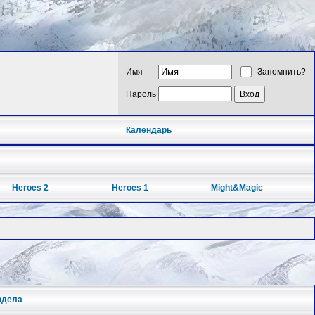
Имя
Запомнить?
Пароль
Календарь
Heroes 2
Heroes 1
Might&Magic
здела