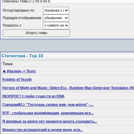
Показаны темы с 1 по 6 из 6
Отсортировано по
Порядок отображения
Показать с
Статистика - Top 10
Тема:
🔥 Иказкан -> Тезот
Knights of Tezoth
Heroes of Might and Magic: Olden Era - Random Map Generator Templates
[ВОПРОС] 3 грейд существ из EWA
Сценарий[L]: "Государь скорее жив, чем мёртв" –...
RTF - глобальная модификация, заменяющая все...
Я впервые за много лет решился начать создавать...
Множество исправлений в одном моде для...