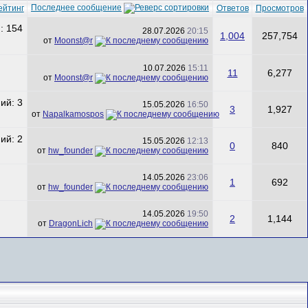
Последнее сообщение
ейтинг
Ответов
Просмотров
28.07.2026
20:15
1,004
257,754
от
Mооnst@r
10.07.2026
15:11
11
6,277
от
Mооnst@r
15.05.2026
16:50
3
1,927
от
Napalkamospos
15.05.2026
12:13
0
840
от
hw_founder
14.05.2026
23:06
1
692
от
hw_founder
14.05.2026
19:50
2
1,144
от
DragonLich