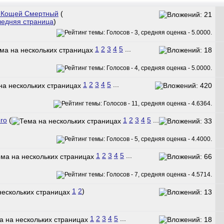
 – Кощей Смертный
(
ледняя страница
)
1
2
3
4
5
...
1
2
3
4
5
...
ro
(
1
2
3
4
5
...
1
2
3
4
5
...
1
2
)
1
2
3
4
5
...