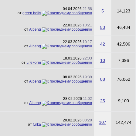
04.04.2026
21:58
5
14,123
от
green belly
22.03.2026
10:21
53
46,484
от
Albeng
22.03.2026
10:17
42
42,506
от
Albeng
18.03.2026
22:03
10
7,396
от
LifeForm
08.03.2026
19:39
88
76,062
от
Albeng
28.02.2026
11:02
25
9,100
от
Albeng
20.02.2026
08:20
107
142,474
от
furka