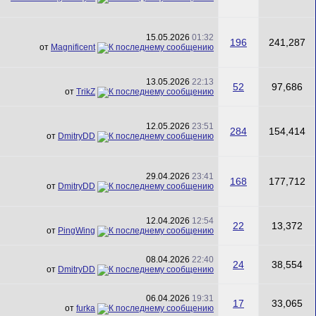
15.05.2026
01:32
196
241,287
от
Magnificent
13.05.2026
22:13
52
97,686
от
TrikZ
12.05.2026
23:51
284
154,414
от
DmitryDD
29.04.2026
23:41
168
177,712
от
DmitryDD
12.04.2026
12:54
22
13,372
от
PingWing
08.04.2026
22:40
24
38,554
от
DmitryDD
06.04.2026
19:31
17
33,065
от
furka