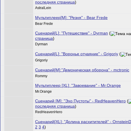
последняя страница
)
AstralLein
Мультиплеер[M]: "Резня" - Bear Frede
Bear Frede
Сценарий[L]: "Путешествие" - Dyrman
(
страница
)
Dyrman
Сценарий[L]: "Воронье отчаяние" - Grigoriy
(
Grigoriy
Сценарий[M]:"Демоническая оборона" - mctronic
Rommy
Мультиплеер [XL]: "Завоевание" - Mr.Orange
Mr.Orange
Сценарий [M]: "Эхо Пустоты" - RedHeavenHero
(
последняя страница
)
RedHeavenHero
Сценарий[XL]: "Долина расхитителей" - OrnsteinD
2
3
4
)