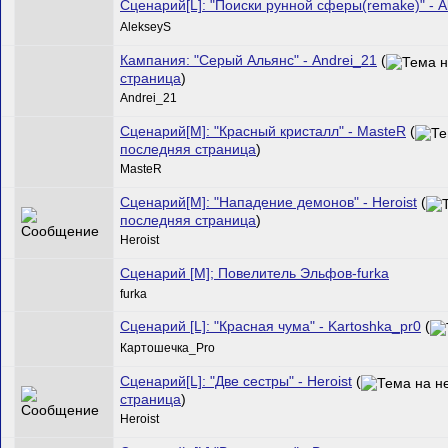
Сценарий[L]: "Поиски рунной сферы(remake)" - A
AlekseyS
Кампания: "Серый Альянс" - Andrei_21
(
страница
)
Andrei_21
Сценарий[M]: "Красный кристалл" - MasteR
(
последняя страница
)
MasteR
Сценарий[M]: "Нападение демонов" - Heroist
(
последняя страница
)
Heroist
Сценарий [M]; Повелитель Эльфов-furka
furka
Сценарий [L]: "Красная чума" - Kartoshka_pr0
(
Картошечка_Pro
Сценарий[L]: "Две сестры" - Heroist
(
страница
)
Heroist