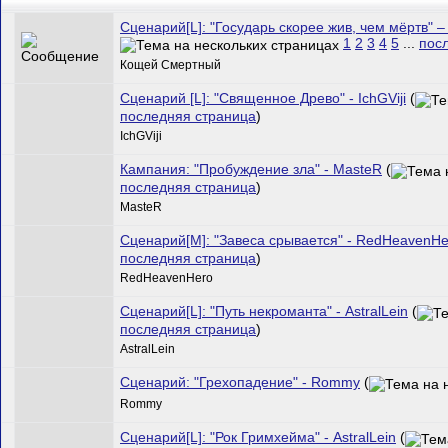
Сценарий[L]: "Государь скорее жив, чем мёртв"
1
2
3
4
5
...
пос
Кощей Смертный
Сценарий [L]: "Священное Древо" - IchGViji
(
последняя страница
)
IchGViji
Кампания: "Пробуждение зла" - MasteR
(
последняя страница
)
MasteR
Сценарий[M]: "Завеса срывается" - RedHeavenHe
последняя страница
)
RedHeavenHero
Сценарий[L]: "Путь некроманта" - AstralLein
(
последняя страница
)
AstralLein
Сценарий: "Грехопадение" - Rommy
(
Rommy
Сценарий[L]: "Рок Гримхейма" - AstralLein
(