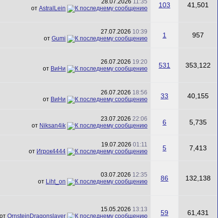
28.07.2026
11:35
103
41,501
от
AstralLein
27.07.2026
10:39
1
957
от
Gumi
26.07.2026
19:20
531
353,122
от
ВиНи
26.07.2026
18:56
33
40,155
от
ВиНи
23.07.2026
22:06
6
5,735
от
Niksan4ik
19.07.2026
01:11
5
7,413
от
Игрок4444
03.07.2026
12:35
86
132,138
от
Liht_on
15.05.2026
13:13
59
61,431
от
OrnsteinDragonslayer