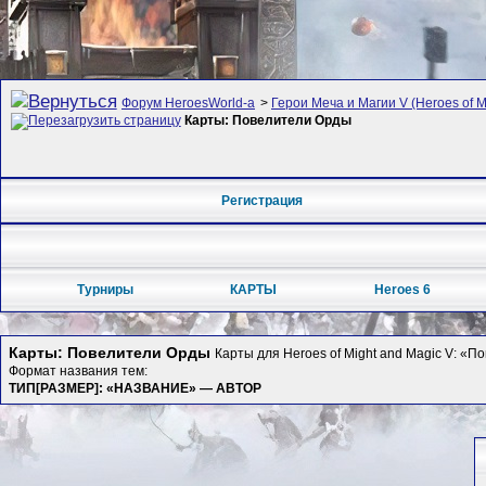
Форум HeroesWorld-а
>
Герои Меча и Магии V (Heroes of Mi
Карты: Повелители Орды
Регистрация
Турниры
КАРТЫ
Heroes 6
Карты: Повелители Орды
Карты для Heroes of Might and Magic V: «
Формат названия тем:
ТИП[РАЗМЕР]: «НАЗВАНИЕ» — АВТОР