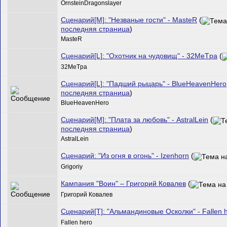
OrnsteinDragonslayer
Сценарий[M]: "Незваные гости" - MasteR
(
последняя страница
)
MasteR
Сценарий[L]: "Охотник на чудовищ" - 32MeTpa
(
32MeTpa
Сценарий[L]: "Падший рыцарь" - BlueHeavenHero
последняя страница
)
BlueHeavenHero
Сценарий[M]: "Плата за любовь" - AstralLein
(
последняя страница
)
AstralLein
Сценарий: "Из огня в огонь" - Izenhorn
(
Grigoriy
Кампания "Воин" – Григорий Ковалев
(
Григорий Ковалев
Сценарий[T]: "Альмандиновые Осколки" - Fallen 
Fallen hero