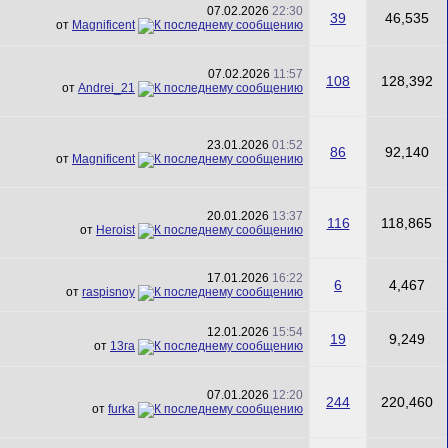
07.02.2026
22:30
39
46,535
от
Magnificent
07.02.2026
11:57
108
128,392
от
Andrei_21
23.01.2026
01:52
86
92,140
от
Magnificent
20.01.2026
13:37
116
118,865
от
Heroist
17.01.2026
16:22
6
4,467
от
raspisnoy
12.01.2026
15:54
19
9,249
от
13га
07.01.2026
12:20
244
220,460
от
furka