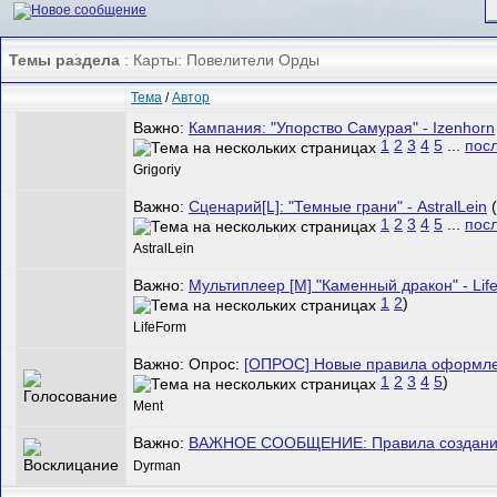
Темы раздела
: Карты: Повелители Орды
Тема
/
Автор
Важно:
Кампания: "Упорство Самурая" - Izenhorn
1
2
3
4
5
...
пос
Grigoriy
Важно:
Сценарий[L]: "Темные грани" - AstralLein
(
1
2
3
4
5
...
пос
AstralLein
Важно:
Мультиплеер [M] "Каменный дракон" - Lif
1
2
)
LifeForm
Важно: Опрос:
[ОПРОС] Новые правила оформле
1
2
3
4
5
)
Ment
Важно:
ВАЖНОЕ СООБЩЕНИЕ: Правила создания
Dyrman