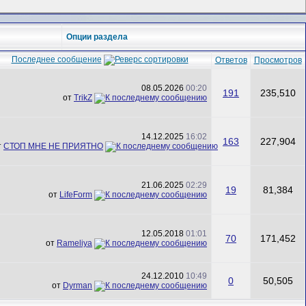
Опции раздела
Последнее сообщение
Ответов
Просмотров
08.05.2026
00:20
191
235,510
от
TrikZ
14.12.2025
16:02
163
227,904
т
СТОП МНЕ НЕ ПРИЯТНО
21.06.2025
02:29
19
81,384
от
LifeForm
12.05.2018
01:01
70
171,452
от
Rameliya
24.12.2010
10:49
0
50,505
от
Dyrman