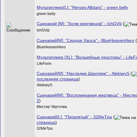
Мультиплеер[L]: "Heroes Allstars" - green belly
green belly
Сценарий [M]: "Холм мертвецов" - IchGViji
(
IchGViji
Сценарий[M]: "Сердце Хаоса" - BlueHeavenHero
(
BlueHeavenHero
Мультиплеер [XL]: "Волшебные просторы" - LifeF
LifeForm
Сценарий[M]: "Наследие Шантири" - AlekseyS
(
последняя страница
)
AlekseyS
Сценарий[M]: "Воспоминания мертвеца" - Мисте
2
)
Мистер Чёрточка
Сценарий[L]: "Проклятый" - 32MeTpa
(
страница
)
32MeTpa