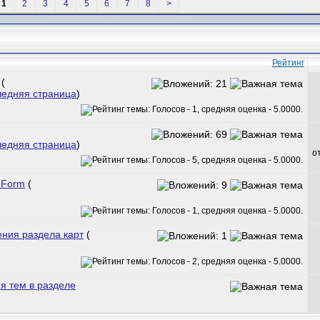
1
2
3
4
5
6
7
8
>
Рейтинг
(
ледняя страница
)
ледняя страница
)
о
eForm
(
ния раздела карт
(
 тем в разделе