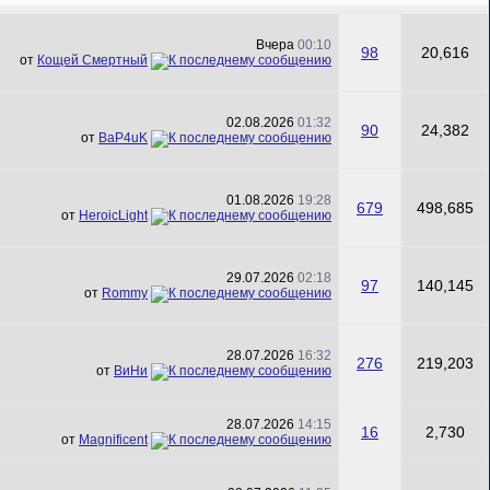
Вчера
00:10
98
20,616
от
Кощей Смертный
02.08.2026
01:32
90
24,382
от
BaP4uK
01.08.2026
19:28
679
498,685
от
HeroicLight
29.07.2026
02:18
97
140,145
от
Rommy
28.07.2026
16:32
276
219,203
от
ВиНи
28.07.2026
14:15
16
2,730
от
Magnificent