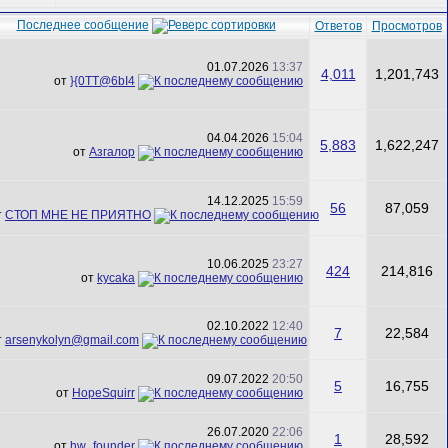
Последнее сообщение
Ответов
Просмотров
01.07.2026
13:37
4,011
1,201,743
от
}{0TT@6bI4
04.04.2026
15:04
5,883
1,622,247
от
Азгалор
14.12.2025
15:59
56
87,059
т
СТОП МНЕ НЕ ПРИЯТНО
10.06.2025
23:27
424
214,816
от
kycaka
02.10.2022
12:40
7
22,584
т
arsenykolyn@gmail.com
09.07.2022
20:50
5
16,755
от
HopeSquirr
26.07.2020
22:06
1
28,592
от
hw_founder