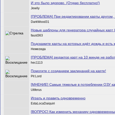
И это было здорово. (Отдаю бесплатно!)
Jewily
[ПРОБЛЕМА] При редактировании карты другом, 
DarkWood31
Новые шаблоны для генератора случайных карт
faust363
Подскажите карты на которых идёт дождь и есть
Немеzида
[ПРОБЛЕМА] редактор карт на 10 минде не рабо
hec1113
Помогите с созданием заклинаний на карте!
Pit Lord
[МНЕНИЕ] Самые тяжелые в потреблении ОЗУ к
Utiferus
Играть и править одновременно
EstaLocaDaiquiri
[ВОПРОС] Как изменить механику одновременны