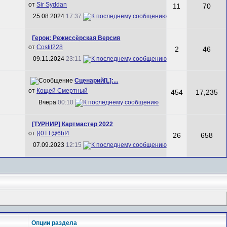
от
Sir Syddan
11
70
25.08.2024
17:37
Герои: Режиссёрская Версия
от
Costil228
2
46
09.11.2024
23:11
Сценарий[L]:...
от
Кощей Смертный
454
17,235
Вчера
00:10
[ТУРНИР] Картмастер 2022
от
}{0TT@6bI4
26
658
07.09.2023
12:15
Опции раздела