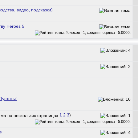
водства, видео, подсказки)
ву Heroes 5
Пустоты"
1
2
3
)
в