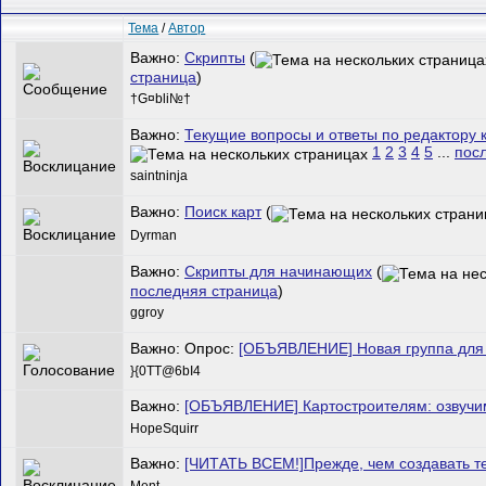
Тема
/
Автор
Важно:
Скрипты
(
страница
)
†G¤bli№†
Важно:
Текущие вопросы и ответы по редактору 
1
2
3
4
5
...
пос
saintninja
Важно:
Поиск карт
(
Dyrman
Важно:
Скрипты для начинающих
(
последняя страница
)
ggroy
Важно: Опрос:
[ОБЪЯВЛЕНИЕ] Новая группа для 
}{0TT@6bI4
Важно:
[ОБЪЯВЛЕНИЕ] Картостроителям: озвучи
HopeSquirr
Важно:
[ЧИТАТЬ ВСЕМ!]Прежде, чем создавать т
Ment