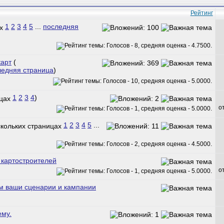
Рейтинг
1
2
3
4
5
...
последняя
карт
(
ледняя страница
)
1
2
3
4
)
о
1
2
3
4
5
...
картостроителей
о
м ваши сценарии и кампании
ему.