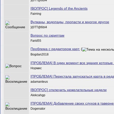
}{0TT@6bI4
[ВОПРОС] Legends of the Ancients
Fairring
Вулканы, водопады, пропасти и многое другое
}{0TT@6bI4
Вопрос по скриптам
Farid55
Проблема с редактором карт.
(
Bogdan2018
[ПРОБЛЕМА] В один момент все здания которые я
Нормис
[ПРОБЛЕМА] Перестала запускаться карта в реда
adamanteus
[ВОПРОС] отключить нежелательные недели
Alekcahgp
[ПРОБЛЕМА] Добавление своих слухов в таверне
Dogenator