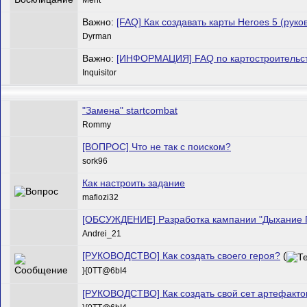
Важно:
[FAQ] Как создавать карты Heroes 5 (руко
Dyrman
Важно:
[ИНФОРМАЦИЯ] FAQ по картостроительст
Inquisitor
"Замена" startcombat
Rommy
[ВОПРОС] Что не так с поиском?
sork96
Как настроить задание
mafiozi32
[ОБСУЖДЕНИЕ] Разработка кампании "Дыхание 
Andrei_21
[РУКОВОДСТВО] Как создать своего героя?
(
}{0TT@6bI4
[РУКОВОДСТВО] Как создать свой сет артефакто