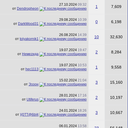
27.10.2024
09:32
1
7,609
от
Dendropheon
29.08.2024
10:39
0
6,198
от
DarkWood31
26.08.2024
14:39
10
32,630
от
tolyakornik1
19.07.2024
19:47
2
8,284
от
Немеzида
19.07.2024
10:53
1
9,558
от
hec1113
15.02.2024
21:04
3
15,160
от
Эззон
28.01.2024
17:16
2
10,197
от
Utiferus
24.01.2024
18:26
3
10,667
от
}{0TT@6bI4
06.01.2024
13:58