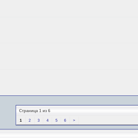
Страница 1 из 6
1
2
3
4
5
6
>