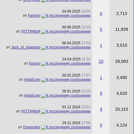
24.08.2025
19:05
0
2,713
от
Fairring
30.06.2025
12:18
5
11,939
от
}{0TT@6bI4
06.04.2025
17:53
1
3,510
от
Jack_of_shadows
24.03.2025
11:54
20
28,083
от
Narron
20.02.2025
17:57
1
3,490
от
AstralLein
28.01.2025
02:25
9
4,620
от
AstralLein
03.12.2024
23:51
4
20,110
от
}{0TT@6bI4
29.11.2024
17:56
0
4,124
от
Dogenator