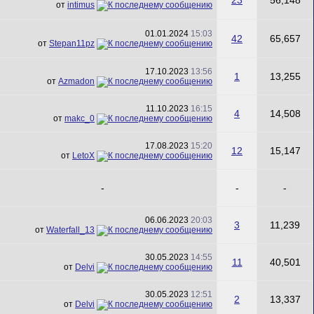
23
56,148
от
intimus
01.01.2024
15:03
42
65,657
от
Stepan11pz
17.10.2023
13:56
1
13,255
от
Azmadon
11.10.2023
16:15
4
14,508
от
makc_0
17.08.2023
15:20
12
15,147
от
LetoX
-
-
-
06.06.2023
20:03
3
11,239
от
Waterfall_13
30.05.2023
14:55
11
40,501
от
Delvi
30.05.2023
12:51
2
13,337
от
Delvi