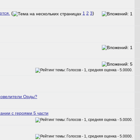
ются.
(
1
2
3
)
Повелители Орды?
нии с героями 5 части