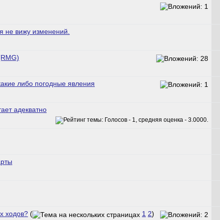
я не вижу изменений.
 (RMG)
 какие либо погодные явления
тает адекватно
арты
х ходов?
(
1
2
)