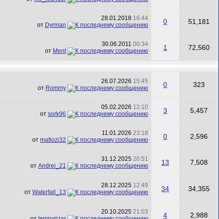
28.01.2018
16:44
0
51,181
от
Dyrman
30.06.2011
00:34
1
72,560
от
Ment
26.07.2026
15:45
0
323
от
Rommy
05.02.2026
12:10
3
5,457
от
sork96
11.01.2026
23:18
0
2,596
от
mafiozi32
31.12.2025
20:51
13
7,508
от
Andrei_21
28.12.2025
12:49
34
34,355
от
Waterfall_13
20.10.2025
21:03
4
2,988
от
temnyrizar