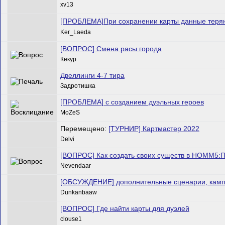
xv13
[ПРОБЛЕМА]При сохранении карты данные теря
Ker_Laeda
[ВОПРОС] Смена расы города
Кекур
Двеллинги 4-7 тира
Задротишка
[ПРОБЛЕМА] с созданием дуэльных героев
MoZeS
Перемещено:
[ТУРНИР] Картмастер 2022
Delvi
[ВОПРОС] Как создать своих существ в HOMM5:
Nevendaar
[ОБСУЖДЕНИЕ] дополнительные сценарии, кампа
Dunkanbaaw
[ВОПРОС] Где найти карты для дуэлей
clouse1