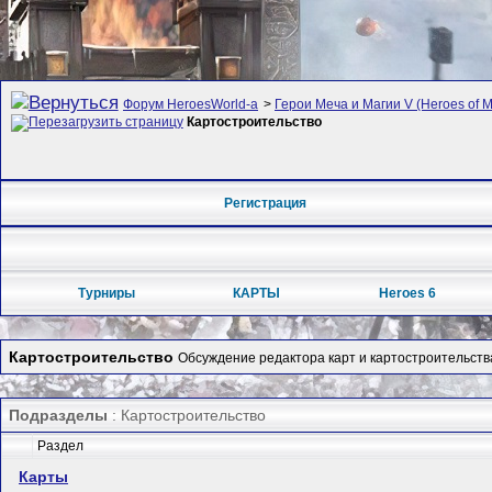
Форум HeroesWorld-а
>
Герои Меча и Магии V (Heroes of Mi
Картостроительство
Регистрация
Турниры
КАРТЫ
Heroes 6
Картостроительство
Обсуждение редактора карт и картостроительства
Подразделы
: Картостроительство
Раздел
Карты