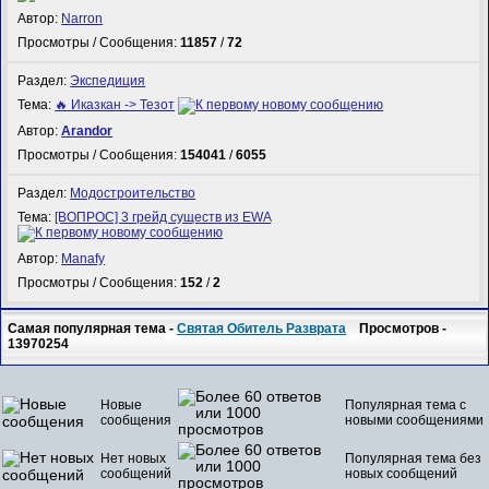
Автор:
Narron
Просмотры / Сообщения:
11857
/
72
Раздел:
Экспедиция
Тема:
🔥 Иказкан -> Тезот
Автор:
Arandor
Просмотры / Сообщения:
154041
/
6055
Раздел:
Модостроительство
Тема:
[ВОПРОС] 3 грейд существ из EWA
Автор:
Manafy
Просмотры / Сообщения:
152
/
2
Самая популярная тема -
Святая Обитель Разврата
Просмотров -
13970254
Новые
Популярная тема с
сообщения
новыми сообщениями
Нет новых
Популярная тема без
сообщений
новых сообщений