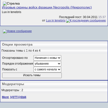
Игровые скрины войск фракции Necropolis (Некрополис)
Lux in tenebris
Последний пост: 30.04.2011
15:37
от
Lux in tenebris
Опции просмотра
Показаны темы с 1 по 4 из 4
Отсортировано по
Порядок отображения
Показать с
Модераторы
Модераторы : 2
Ment
,
}{0TT@6bI4