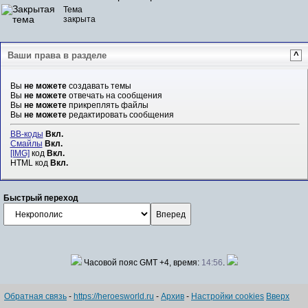
Тема
закрыта
Ваши права в разделе
^
Вы
не можете
создавать темы
Вы
не можете
отвечать на сообщения
Вы
не можете
прикреплять файлы
Вы
не можете
редактировать сообщения
BB-коды
Вкл.
Смайлы
Вкл.
[IMG]
код
Вкл.
HTML код
Вкл.
Быстрый переход
Часовой пояс GMT +4, время:
14:56
.
Обратная связь
-
https://heroesworld.ru
-
Архив
-
Настройки cookies
Вверх