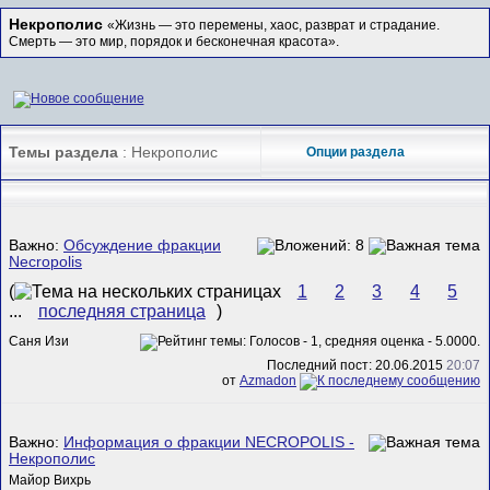
Некрополис
«Жизнь — это перемены, хаос, разврат и страдание.
Смерть — это мир, порядок и бесконечная красота».
Темы раздела
: Некрополис
Опции раздела
Важно:
Обсуждение фракции
Necropolis
(
1
2
3
4
5
...
последняя страница
)
Саня Изи
Последний пост: 20.06.2015
20:07
от
Azmadon
Важно:
Информация о фракции NECROPOLIS -
Некрополис
Майор Вихрь