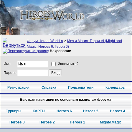
Форум HeroesWorld-а
>
Меч и Магия: Герои VI (Might and
Magic: Heroes 6, Герои 6)
Некрополис
Имя
Запомнить?
Пароль
Регистрация
Справка
Пользователи
Календарь
Быстрая навигация по основным разделам форума:
Турниры
КАРТЫ
Heroes 6
Heroes 5
Heroes 4
Heroes 3
Heroes 2
Heroes 1
Might&Magic