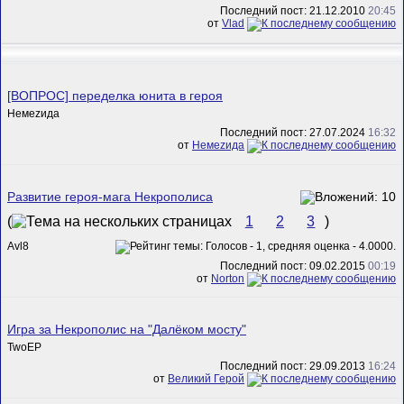
Последний пост: 21.12.2010
20:45
от
Vlad
[ВОПРОС] переделка юнита в героя
Немеzида
Последний пост: 27.07.2024
16:32
от
Немеzида
Развитие героя-мага Некрополиса
(
1
2
3
)
Avl8
Последний пост: 09.02.2015
00:19
от
Norton
Игра за Некрополис на "Далёком мосту"
TwoEP
Последний пост: 29.09.2013
16:24
от
Великий Герой