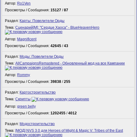
Автор:
Ro1Ven
Просмотры / Сообщения:
15127
/
87
Раздел:
Карты: Повелители Орды
Тема:
Сценарий[M]: "Сердце Хаоса" - BlueHeavenHero
Автор:
Magnificent
Просмотры / Сообщения:
42645
/
43
Раздел:
Моды: Повелители Орды
Тема:
AllCampaignsRemastered - Обновленный мод на все Кампании
Автор:
Rommy
Просмотры / Сообщения:
39838
/
255
Раздел:
Картостроительство
Тема:
Скрипты
Автор:
green belly
Просмотры / Сообщения:
1202455
/
4012
Раздел:
Модостроительство
Тема:
[МОД] NVS 3.0 для Heroes of Might & Magic V: Tribes of the East