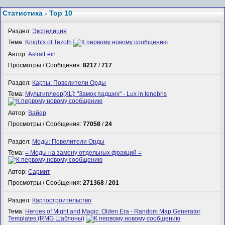
Статистика - Top 10
Раздел:
Экспедиция
Тема:
Knights of Tezoth
Автор:
AstralLein
Просмотры / Сообщения:
8217
/
717
Раздел:
Карты: Повелители Орды
Тема:
Мультиплеер[XL]: "Замок падших" - Lux in tenebris
Автор:
Вайер
Просмотры / Сообщения:
77058
/
24
Раздел:
Моды: Повелители Орды
Тема:
= Моды на замену отдельных фракций =
Автор:
Сармит
Просмотры / Сообщения:
271368
/
201
Раздел:
Картостроительство
Тема:
Heroes of Might and Magic: Olden Era - Random Map Generator
Templates (RMG Шаблоны)